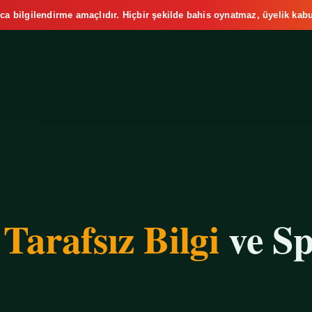
ca bilgilendirme amaçlıdır. Hiçbir şekilde bahis oynatmaz, üyelik kabu
e
Tarafsız Bilgi
ve Sp