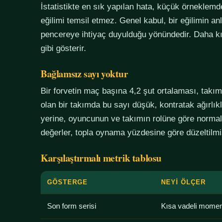
İstatistikte en sık yapılan hata, küçük örneklem
eğilimi temsil etmez. Genel kabul, bir eğilimin an
pencereye ihtiyaç duyulduğu yönündedir. Daha kı
gibi gösterir.
Bağlamsız sayı yoktur
Bir forvetin maç başına 4,2 şut ortalaması, tak
olan bir takımda bu sayı düşük, kontratak ağırlık
yerine, oyuncunun ve takımın rolüne göre normali
değerler, topla oynama yüzdesine göre düzeltilmiş
Karşılaştırmalı metrik tablosu
GÖSTERGE
NEYI ÖLÇER
Son form serisi
Kısa vadeli mome