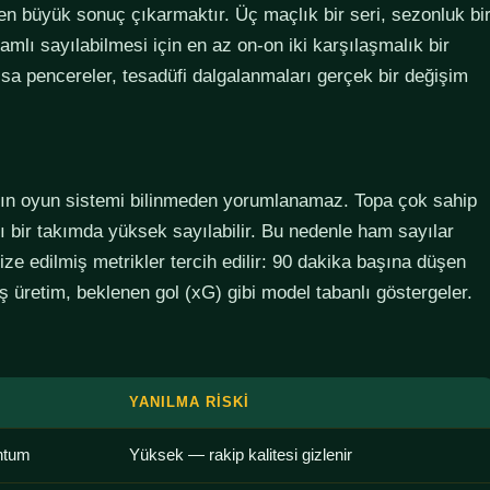
den büyük sonuç çıkarmaktır. Üç maçlık bir seri, sezonluk bi
lamlı sayılabilmesi için en az on-on iki karşılaşmalık bir
sa pencereler, tesadüfi dalgalanmaları gerçek bir değişim
ımın oyun sistemi bilinmeden yorumlanamaz. Topa çok sahip
lı bir takımda yüksek sayılabilir. Bu nedenle ham sayılar
ze edilmiş metrikler tercih edilir: 90 dakika başına düşen
 üretim, beklenen gol (xG) gibi model tabanlı göstergeler.
YANILMA RISKI
ntum
Yüksek — rakip kalitesi gizlenir