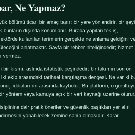
par, Ne Yapmaz?
yük bölümü ticari bir amaç taşır: bir yere yönlendirir, bir şeyi
ak bunların dışında konumlanır. Burada yapılan tek iş,
ektörde kullanılan terimlerin gerçekte ne anlama geldiğini v
züleceğini anlatmaktır. Sayfa bir rehber niteliğindedir; hizmet
tı vermez.
 bir kısmı, aslında istatistik peşindedir: bir takımın son on
 iki ekip arasındaki tarihsel karşılaşma dengesi. Ne var ki b
sonuç iddialarının arasında kaybolur. Bu platform, o gürültüy
 bir yöntem veya kamuya açık bir veri kaynağı üzerine oturur
plinine dair pratik öneriler ve güvenlik başlıkları yer alır.
ndirmesini yapabilecek zemine sahip olmasıdır. Karar