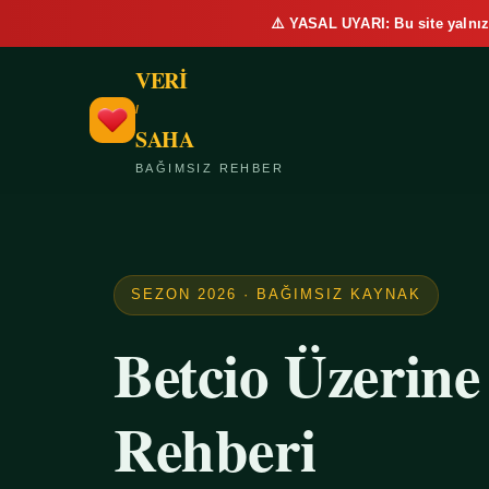
⚠️ YASAL UYARI: Bu site yalnız
VERİ
/
SAHA
BAĞIMSIZ REHBER
SEZON 2026 · BAĞIMSIZ KAYNAK
Betcio Üzerin
Rehberi