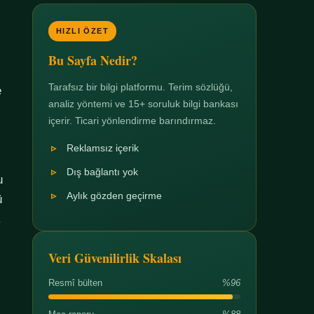
HIZLI ÖZET
Bu Sayfa Nedir?
Tarafsız bir bilgi platformu. Terim sözlüğü,
e
analiz yöntemi ve 15+ soruluk bilgi bankası
içerir. Ticari yönlendirme barındırmaz.
Reklamsız içerik
Dış bağlantı yok
u
Aylık gözden geçirme
ü
.
Veri Güvenilirlik Skalası
Resmî bülten
%96