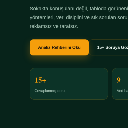
Sokakta konuşulanı değil, tabloda görüneni 
yöntemleri, veri disiplini ve sık sorulan so
reklamsız ve tarafsız.
Analiz Rehberini Oku
15+ Soruya Göz
15+
9
Cevaplanmış soru
Veri ba