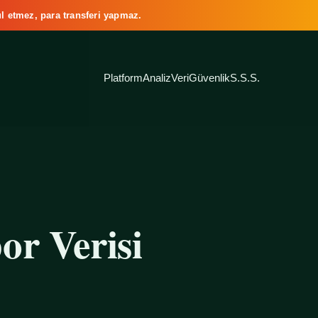
l etmez, para transferi yapmaz.
Platform
Analiz
Veri
Güvenlik
S.S.S.
or Verisi