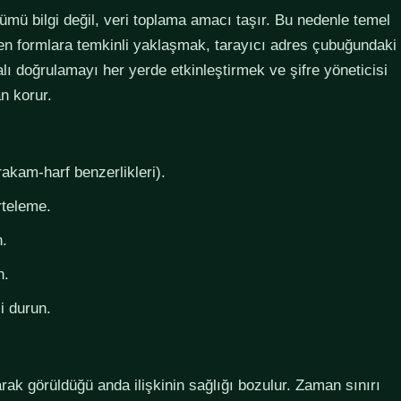
lümü bilgi değil, veri toplama amacı taşır. Bu nedenle temel
steyen formlara temkinli yaklaşmak, tarayıcı adres çubuğundaki
lı doğrulamayı her yerde etkinleştirmek ve şifre yöneticisi
n korur.
rakam-harf benzerlikleri).
rteleme.
n.
n.
i durun.
larak görüldüğü anda ilişkinin sağlığı bozulur. Zaman sınırı