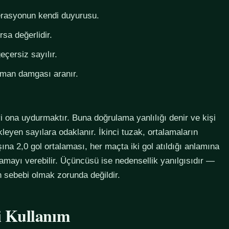
derasyonun kendi duyurusu.
rsa değerlidir.
eçersiz sayılır.
zaman damgası aranır.
i ona uydurmaktır. Buna doğrulama yanlılığı denir ve kişi
eyen sayılara odaklanır. İkinci tuzak, ortalamaların
na 2,0 gol ortalaması, her maçta iki gol atıldığı anlamına
lamayı verebilir. Üçüncüsü ise nedensellik yanılgısıdır —
in sebebi olmak zorunda değildir.
li Kullanım