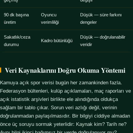
geçmiş
değişir
90 dk başına
Oyuncu
Düşük — süre farkını
üretim
verimliliği
dengeler
Sakatlık/ceza
Düşük — doğrulanabilir
Kadro bütünlüğü
durumu
veridir
Veri Kaynaklarını Doğru Okuma Yöntemi
Kamuya açık spor verisi bugün her zamankinden fazla.
Federasyon bültenleri, kulüp açıklamaları, maç raporları ve
açık istatistik arşivleri birlikte ele alındığında oldukça
sağlam bir tablo çıkar. Sorun veri azlığı değil, verinin
doğrulanmadan paylaşılmasıdır. Bir bilgiyi ciddiye almadan
önce üç soruyu sormak yeterlidir: Kaynak kim? Tarih ne?
Aynı bilgi ikinci bağımsız bir yerde doğrulanıyor mu?