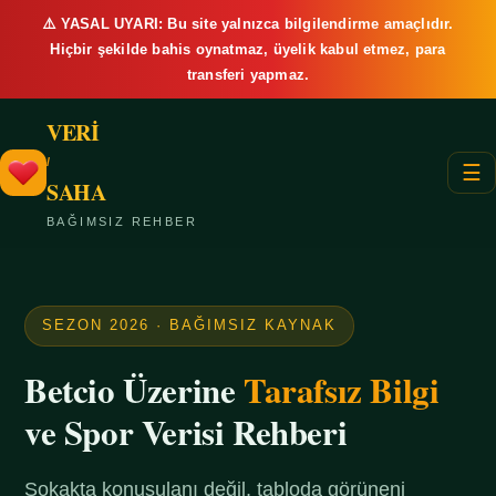
⚠️ YASAL UYARI: Bu site yalnızca bilgilendirme amaçlıdır.
Hiçbir şekilde bahis oynatmaz, üyelik kabul etmez, para
transferi yapmaz.
VERİ
/
☰
SAHA
BAĞIMSIZ REHBER
SEZON 2026 · BAĞIMSIZ KAYNAK
Betcio Üzerine
Tarafsız Bilgi
ve Spor Verisi Rehberi
Sokakta konuşulanı değil, tabloda görüneni