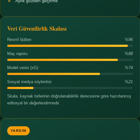
Aylık gözden geçirme
Veri Güvenilirlik Skalası
Resmî bülten
%96
Maç raporu
%88
Model verisi (xG)
%74
Sosyal medya söylentisi
%21
Skala, kaynak türlerinin doğrulanabilirlik derecesine göre hazırlanmış
editoryal bir değerlendirmedir.
YARDIM