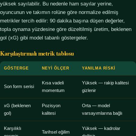
yüksek sayılabilir. Bu nedenle ham sayılar yerine,
oyuncunun ve takımın rolüne göre normalize edilmiş
metrikler tercih edilir: 90 dakika başına düşen değerler,
topla oynama yüzdesine göre düzeltilmiş üretim, beklenen
gol (xG) gibi model tabanlı göstergeler.
Karşılaştırmalı metrik tablosu
GÖSTERGE
NEYI ÖLÇER
YANILMA RISKI
Kısa vadeli
Yüksek — rakip kalitesi
Son form serisi
momentum
gizlenir
xG (beklenen
Pozisyon
Orta — model
gol)
kalitesi
varsayımlarına bağlı
Karşılıklı
Yüksek — kadrolar
Tarihsel eğilim