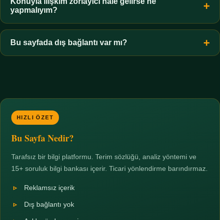
hiçbir koşulda uygun değildir. Sınır yasal olduğu kadar etik bir
Konuyla ilişkim zorlayıcı hale gelirse ne
yapmalıyım?
zorunluluktur.
Zaman sınırı koyun, harcadığınız süreyi ölçün ve gerekirse
profesyonel destek alın. Türkiye'de ücretsiz danışma hatları
Bu sayfada dış bağlantı var mı?
mevcuttur; yardım istemek güçlü bir adımdır.
Hayır. Tüm bağlantılar sayfa içi bölümlere yöneliktir; üçüncü
taraf ticari sayfalara hiçbir bağlantı verilmez.
HIZLI ÖZET
Bu Sayfa Nedir?
Tarafsız bir bilgi platformu. Terim sözlüğü, analiz yöntemi ve
15+ soruluk bilgi bankası içerir. Ticari yönlendirme barındırmaz.
Reklamsız içerik
Dış bağlantı yok