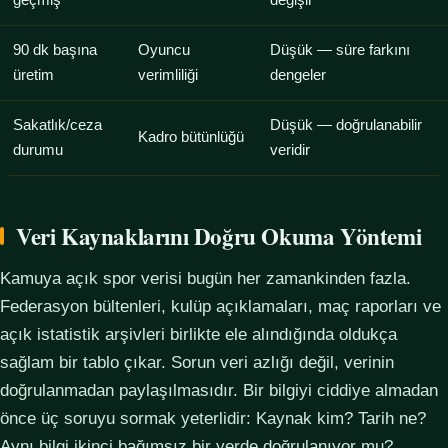
geçmiş
değişir
90 dk başına
Oyuncu
Düşük — süre farkını
üretim
verimliliği
dengeler
Sakatlık/ceza
Düşük — doğrulanabilir
Kadro bütünlüğü
durumu
veridir
Veri Kaynaklarını Doğru Okuma Yöntemi
Kamuya açık spor verisi bugün her zamankinden fazla.
Federasyon bültenleri, kulüp açıklamaları, maç raporları ve
açık istatistik arşivleri birlikte ele alındığında oldukça
sağlam bir tablo çıkar. Sorun veri azlığı değil, verinin
doğrulanmadan paylaşılmasıdır. Bir bilgiyi ciddiye almadan
önce üç soruyu sormak yeterlidir: Kaynak kim? Tarih ne?
Aynı bilgi ikinci bağımsız bir yerde doğrulanıyor mu?