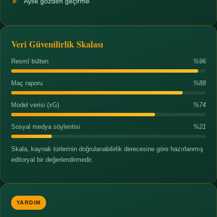
Aylık gözden geçirme
Veri Güvenilirlik Skalası
Resmî bülten
%96
Maç raporu
%88
Model verisi (xG)
%74
Sosyal medya söylentisi
%21
Skala, kaynak türlerinin doğrulanabilirlik derecesine göre hazırlanmış
editoryal bir değerlendirmedir.
YARDIM