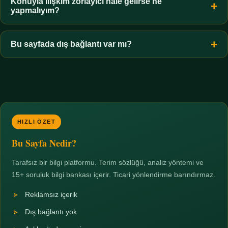
hiçbir koşulda uygun değildir. Sınır yasal olduğu kadar etik bir
Konuyla ilişkim zorlayıcı hale gelirse ne
yapmalıyım?
zorunluluktur.
Zaman sınırı koyun, harcadığınız süreyi ölçün ve gerekirse
profesyonel destek alın. Türkiye'de ücretsiz danışma hatları
Bu sayfada dış bağlantı var mı?
mevcuttur; yardım istemek güçlü bir adımdır.
Hayır. Tüm bağlantılar sayfa içi bölümlere yöneliktir; üçüncü
taraf ticari sayfalara hiçbir bağlantı verilmez.
HIZLI ÖZET
Bu Sayfa Nedir?
Tarafsız bir bilgi platformu. Terim sözlüğü, analiz yöntemi ve
15+ soruluk bilgi bankası içerir. Ticari yönlendirme barındırmaz.
Reklamsız içerik
Dış bağlantı yok