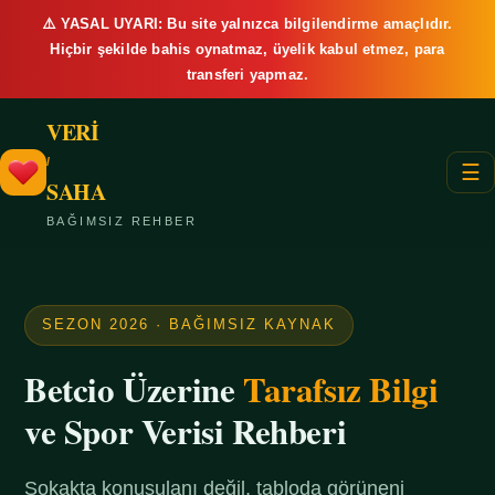
⚠️ YASAL UYARI: Bu site yalnızca bilgilendirme amaçlıdır.
Hiçbir şekilde bahis oynatmaz, üyelik kabul etmez, para
transferi yapmaz.
VERİ
/
☰
SAHA
BAĞIMSIZ REHBER
SEZON 2026 · BAĞIMSIZ KAYNAK
Betcio Üzerine
Tarafsız Bilgi
ve Spor Verisi Rehberi
Sokakta konuşulanı değil, tabloda görüneni