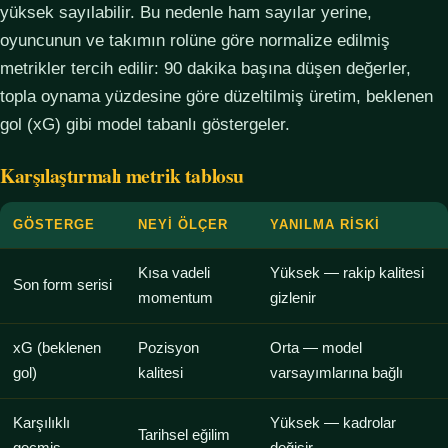
yüksek sayılabilir. Bu nedenle ham sayılar yerine,
oyuncunun ve takımın rolüne göre normalize edilmiş
metrikler tercih edilir: 90 dakika başına düşen değerler,
topla oynama yüzdesine göre düzeltilmiş üretim, beklenen
gol (xG) gibi model tabanlı göstergeler.
Karşılaştırmalı metrik tablosu
GÖSTERGE
NEYI ÖLÇER
YANILMA RISKI
Kısa vadeli
Yüksek — rakip kalitesi
Son form serisi
momentum
gizlenir
xG (beklenen
Pozisyon
Orta — model
gol)
kalitesi
varsayımlarına bağlı
Karşılıklı
Yüksek — kadrolar
Tarihsel eğilim