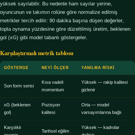
yüksek sayılabilir. Bu nedenle ham sayılar yerine,
oyuncunun ve takımın rolüne göre normalize edilmiş
metrikler tercih edilir: 90 dakika başına düşen değerler,
topla oynama yüzdesine göre düzeltilmiş üretim, beklenen
gol (xG) gibi model tabanlı göstergeler.
Karşılaştırmalı metrik tablosu
GÖSTERGE
NEYI ÖLÇER
YANILMA RISKI
Kısa vadeli
Yüksek — rakip kalitesi
Son form serisi
momentum
gizlenir
xG (beklenen
Pozisyon
Orta — model
gol)
kalitesi
varsayımlarına bağlı
Karşılıklı
Yüksek — kadrolar
Tarihsel eğilim