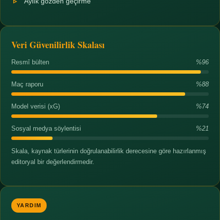
Aylık gözden geçirme
Veri Güvenilirlik Skalası
Resmî bülten
%96
Maç raporu
%88
Model verisi (xG)
%74
Sosyal medya söylentisi
%21
Skala, kaynak türlerinin doğrulanabilirlik derecesine göre hazırlanmış
editoryal bir değerlendirmedir.
YARDIM