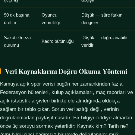
geçmiş
değişir
90 dk başına
Oyuncu
Düşük — süre farkını
üretim
verimliliği
dengeler
Sakatlık/ceza
Düşük — doğrulanabilir
Kadro bütünlüğü
durumu
veridir
Veri Kaynaklarını Doğru Okuma Yöntemi
Kamuya açık spor verisi bugün her zamankinden fazla.
Federasyon bültenleri, kulüp açıklamaları, maç raporları ve
açık istatistik arşivleri birlikte ele alındığında oldukça
sağlam bir tablo çıkar. Sorun veri azlığı değil, verinin
doğrulanmadan paylaşılmasıdır. Bir bilgiyi ciddiye almadan
önce üç soruyu sormak yeterlidir: Kaynak kim? Tarih ne?
Aynı bilgi ikinci bağımsız bir yerde doğrulanıyor mu?