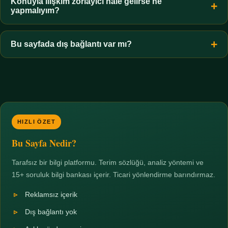
hiçbir koşulda uygun değildir. Sınır yasal olduğu kadar etik bir
Konuyla ilişkim zorlayıcı hale gelirse ne
yapmalıyım?
zorunluluktur.
Zaman sınırı koyun, harcadığınız süreyi ölçün ve gerekirse
profesyonel destek alın. Türkiye'de ücretsiz danışma hatları
Bu sayfada dış bağlantı var mı?
mevcuttur; yardım istemek güçlü bir adımdır.
Hayır. Tüm bağlantılar sayfa içi bölümlere yöneliktir; üçüncü
taraf ticari sayfalara hiçbir bağlantı verilmez.
HIZLI ÖZET
Bu Sayfa Nedir?
Tarafsız bir bilgi platformu. Terim sözlüğü, analiz yöntemi ve
15+ soruluk bilgi bankası içerir. Ticari yönlendirme barındırmaz.
Reklamsız içerik
Dış bağlantı yok