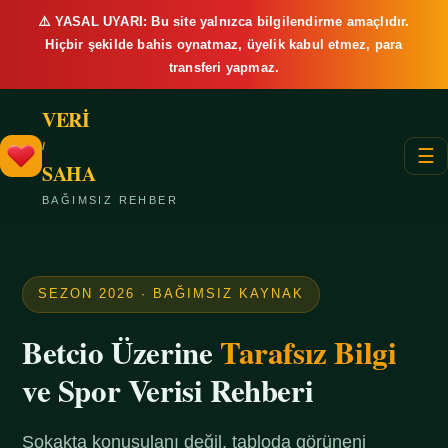
⚠️ YASAL UYARI: Bu site yalnızca bilgilendirme amaçlıdır.
Hiçbir şekilde bahis oynatmaz, üyelik kabul etmez, para
transferi yapmaz.
VERİ
/
☰
SAHA
BAĞIMSIZ REHBER
SEZON 2026 · BAĞIMSIZ KAYNAK
Betcio Üzerine
Tarafsız Bilgi
ve Spor Verisi Rehberi
Sokakta konuşulanı değil, tabloda görüneni