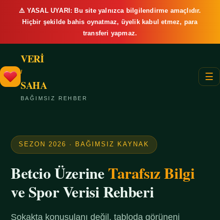
⚠️ YASAL UYARI: Bu site yalnızca bilgilendirme amaçlıdır.
Hiçbir şekilde bahis oynatmaz, üyelik kabul etmez, para
transferi yapmaz.
VERİ
/
☰
SAHA
BAĞIMSIZ REHBER
SEZON 2026 · BAĞIMSIZ KAYNAK
Betcio Üzerine
Tarafsız Bilgi
ve Spor Verisi Rehberi
Sokakta konuşulanı değil, tabloda görüneni