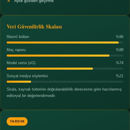
Aylık gözden geçirme
Veri Güvenilirlik Skalası
Resmî bülten
%96
Maç raporu
%88
Model verisi (xG)
%74
Sosyal medya söylentisi
%21
Skala, kaynak türlerinin doğrulanabilirlik derecesine göre hazırlanmış
editoryal bir değerlendirmedir.
YARDIM