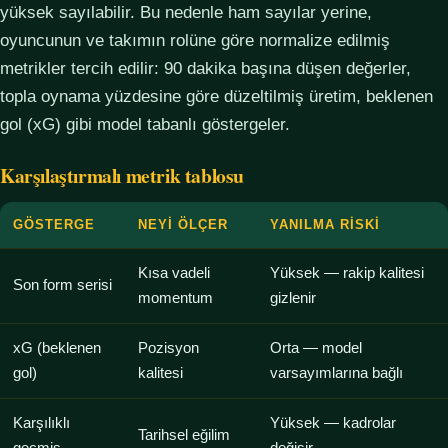
yüksek sayılabilir. Bu nedenle ham sayılar yerine,
oyuncunun ve takımın rolüne göre normalize edilmiş
metrikler tercih edilir: 90 dakika başına düşen değerler,
topla oynama yüzdesine göre düzeltilmiş üretim, beklenen
gol (xG) gibi model tabanlı göstergeler.
Karşılaştırmalı metrik tablosu
GÖSTERGE
NEYI ÖLÇER
YANILMA RISKI
Kısa vadeli
Yüksek — rakip kalitesi
Son form serisi
momentum
gizlenir
xG (beklenen
Pozisyon
Orta — model
gol)
kalitesi
varsayımlarına bağlı
Karşılıklı
Yüksek — kadrolar
Tarihsel eğilim