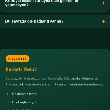
hiçbir koşulda uygun değildir. Sınır yasal olduğu kadar etik bir
Konuyla ilişkim zorlayıcı hale gelirse ne
yapmalıyım?
zorunluluktur.
Zaman sınırı koyun, harcadığınız süreyi ölçün ve gerekirse
profesyonel destek alın. Türkiye'de ücretsiz danışma hatları
Bu sayfada dış bağlantı var mı?
mevcuttur; yardım istemek güçlü bir adımdır.
Hayır. Tüm bağlantılar sayfa içi bölümlere yöneliktir; üçüncü
taraf ticari sayfalara hiçbir bağlantı verilmez.
HIZLI ÖZET
Bu Sayfa Nedir?
Tarafsız bir bilgi platformu. Terim sözlüğü, analiz yöntemi ve
15+ soruluk bilgi bankası içerir. Ticari yönlendirme barındırmaz.
Reklamsız içerik
Dış bağlantı yok