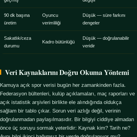
geçmiş
değişir
90 dk başına
Oyuncu
Düşük — süre farkını
üretim
verimliliği
dengeler
Sakatlık/ceza
Düşük — doğrulanabilir
Kadro bütünlüğü
durumu
veridir
Veri Kaynaklarını Doğru Okuma Yöntemi
Kamuya açık spor verisi bugün her zamankinden fazla.
Federasyon bültenleri, kulüp açıklamaları, maç raporları ve
açık istatistik arşivleri birlikte ele alındığında oldukça
sağlam bir tablo çıkar. Sorun veri azlığı değil, verinin
doğrulanmadan paylaşılmasıdır. Bir bilgiyi ciddiye almadan
önce üç soruyu sormak yeterlidir: Kaynak kim? Tarih ne?
Aynı bilgi ikinci bağımsız bir yerde doğrulanıyor mu?