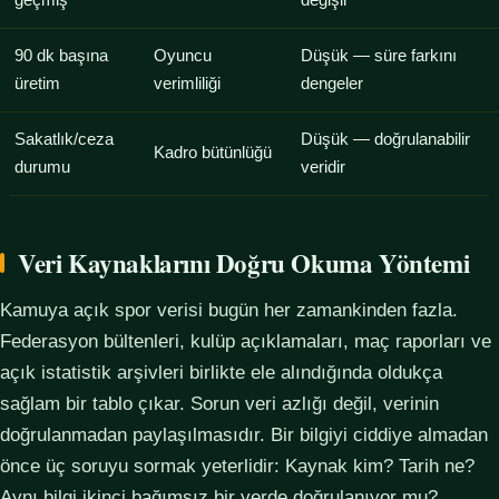
geçmiş
değişir
90 dk başına
Oyuncu
Düşük — süre farkını
üretim
verimliliği
dengeler
Sakatlık/ceza
Düşük — doğrulanabilir
Kadro bütünlüğü
durumu
veridir
Veri Kaynaklarını Doğru Okuma Yöntemi
Kamuya açık spor verisi bugün her zamankinden fazla.
Federasyon bültenleri, kulüp açıklamaları, maç raporları ve
açık istatistik arşivleri birlikte ele alındığında oldukça
sağlam bir tablo çıkar. Sorun veri azlığı değil, verinin
doğrulanmadan paylaşılmasıdır. Bir bilgiyi ciddiye almadan
önce üç soruyu sormak yeterlidir: Kaynak kim? Tarih ne?
Aynı bilgi ikinci bağımsız bir yerde doğrulanıyor mu?