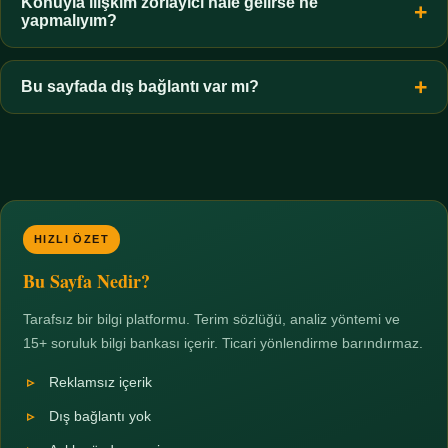
hiçbir koşulda uygun değildir. Sınır yasal olduğu kadar etik bir
Konuyla ilişkim zorlayıcı hale gelirse ne
yapmalıyım?
zorunluluktur.
Zaman sınırı koyun, harcadığınız süreyi ölçün ve gerekirse
profesyonel destek alın. Türkiye'de ücretsiz danışma hatları
Bu sayfada dış bağlantı var mı?
mevcuttur; yardım istemek güçlü bir adımdır.
Hayır. Tüm bağlantılar sayfa içi bölümlere yöneliktir; üçüncü
taraf ticari sayfalara hiçbir bağlantı verilmez.
HIZLI ÖZET
Bu Sayfa Nedir?
Tarafsız bir bilgi platformu. Terim sözlüğü, analiz yöntemi ve
15+ soruluk bilgi bankası içerir. Ticari yönlendirme barındırmaz.
Reklamsız içerik
Dış bağlantı yok