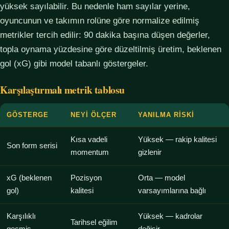
yüksek sayılabilir. Bu nedenle ham sayılar yerine,
oyuncunun ve takımın rolüne göre normalize edilmiş
metrikler tercih edilir: 90 dakika başına düşen değerler,
topla oynama yüzdesine göre düzeltilmiş üretim, beklenen
gol (xG) gibi model tabanlı göstergeler.
Karşılaştırmalı metrik tablosu
GÖSTERGE
NEYI ÖLÇER
YANILMA RISKI
Kısa vadeli
Yüksek — rakip kalitesi
Son form serisi
momentum
gizlenir
xG (beklenen
Pozisyon
Orta — model
gol)
kalitesi
varsayımlarına bağlı
Karşılıklı
Yüksek — kadrolar
Tarihsel eğilim