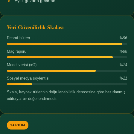
Aylık gözden geçirme
Veri Güvenilirlik Skalası
Resmî bülten
%96
Maç raporu
%88
Model verisi (xG)
%74
Sosyal medya söylentisi
%21
Skala, kaynak türlerinin doğrulanabilirlik derecesine göre hazırlanmış
editoryal bir değerlendirmedir.
YARDIM