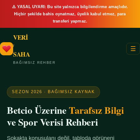
⚠️ YASAL UYARI: Bu site yalnızca bilgilendirme amaçlıdır.
Hiçbir şekilde bahis oynatmaz, üyelik kabul etmez, para
transferi yapmaz.
VERİ
/
☰
SAHA
BAĞIMSIZ REHBER
SEZON 2026 · BAĞIMSIZ KAYNAK
Betcio Üzerine
Tarafsız Bilgi
ve Spor Verisi Rehberi
Sokakta konuşulanı değil, tabloda görüneni