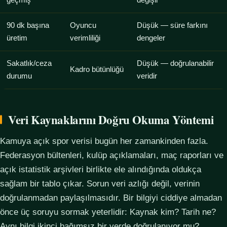
geçmiş
değişir
90 dk başına
Oyuncu
Düşük — süre farkını
üretim
verimliliği
dengeler
Sakatlık/ceza
Düşük — doğrulanabilir
Kadro bütünlüğü
durumu
veridir
Veri Kaynaklarını Doğru Okuma Yöntemi
Kamuya açık spor verisi bugün her zamankinden fazla.
Federasyon bültenleri, kulüp açıklamaları, maç raporları ve
açık istatistik arşivleri birlikte ele alındığında oldukça
sağlam bir tablo çıkar. Sorun veri azlığı değil, verinin
doğrulanmadan paylaşılmasıdır. Bir bilgiyi ciddiye almadan
önce üç soruyu sormak yeterlidir: Kaynak kim? Tarih ne?
Aynı bilgi ikinci bağımsız bir yerde doğrulanıyor mu?