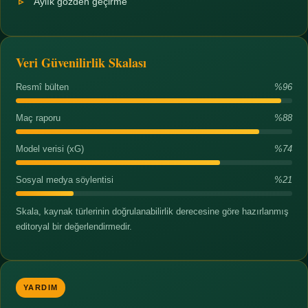
Aylık gözden geçirme
Veri Güvenilirlik Skalası
Resmî bülten
%96
Maç raporu
%88
Model verisi (xG)
%74
Sosyal medya söylentisi
%21
Skala, kaynak türlerinin doğrulanabilirlik derecesine göre hazırlanmış
editoryal bir değerlendirmedir.
YARDIM