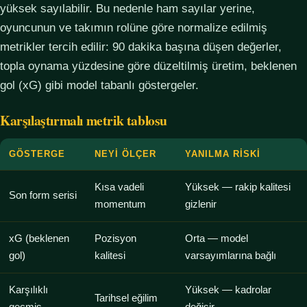
yüksek sayılabilir. Bu nedenle ham sayılar yerine,
oyuncunun ve takımın rolüne göre normalize edilmiş
metrikler tercih edilir: 90 dakika başına düşen değerler,
topla oynama yüzdesine göre düzeltilmiş üretim, beklenen
gol (xG) gibi model tabanlı göstergeler.
Karşılaştırmalı metrik tablosu
GÖSTERGE
NEYI ÖLÇER
YANILMA RISKI
Kısa vadeli
Yüksek — rakip kalitesi
Son form serisi
momentum
gizlenir
xG (beklenen
Pozisyon
Orta — model
gol)
kalitesi
varsayımlarına bağlı
Karşılıklı
Yüksek — kadrolar
Tarihsel eğilim