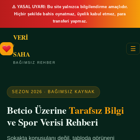
⚠️ YASAL UYARI: Bu site yalnızca bilgilendirme amaçlıdır.
Hiçbir şekilde bahis oynatmaz, üyelik kabul etmez, para
transferi yapmaz.
VERİ
/
☰
SAHA
BAĞIMSIZ REHBER
SEZON 2026 · BAĞIMSIZ KAYNAK
Betcio Üzerine
Tarafsız Bilgi
ve Spor Verisi Rehberi
Sokakta konuşulanı değil, tabloda görüneni