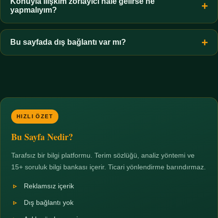
hiçbir koşulda uygun değildir. Sınır yasal olduğu kadar etik bir
Konuyla ilişkim zorlayıcı hale gelirse ne
yapmalıyım?
zorunluluktur.
Zaman sınırı koyun, harcadığınız süreyi ölçün ve gerekirse
profesyonel destek alın. Türkiye'de ücretsiz danışma hatları
Bu sayfada dış bağlantı var mı?
mevcuttur; yardım istemek güçlü bir adımdır.
Hayır. Tüm bağlantılar sayfa içi bölümlere yöneliktir; üçüncü
taraf ticari sayfalara hiçbir bağlantı verilmez.
HIZLI ÖZET
Bu Sayfa Nedir?
Tarafsız bir bilgi platformu. Terim sözlüğü, analiz yöntemi ve
15+ soruluk bilgi bankası içerir. Ticari yönlendirme barındırmaz.
Reklamsız içerik
Dış bağlantı yok