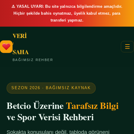
⚠️ YASAL UYARI: Bu site yalnızca bilgilendirme amaçlıdır.
Hiçbir şekilde bahis oynatmaz, üyelik kabul etmez, para
transferi yapmaz.
VERİ
/
☰
SAHA
BAĞIMSIZ REHBER
SEZON 2026 · BAĞIMSIZ KAYNAK
Betcio Üzerine
Tarafsız Bilgi
ve Spor Verisi Rehberi
Sokakta konuşulanı değil, tabloda görüneni