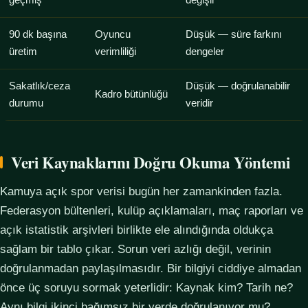
geçmiş
değişir
90 dk başına
Oyuncu
Düşük — süre farkını
üretim
verimliliği
dengeler
Sakatlık/ceza
Düşük — doğrulanabilir
Kadro bütünlüğü
durumu
veridir
Veri Kaynaklarını Doğru Okuma Yöntemi
Kamuya açık spor verisi bugün her zamankinden fazla.
Federasyon bültenleri, kulüp açıklamaları, maç raporları ve
açık istatistik arşivleri birlikte ele alındığında oldukça
sağlam bir tablo çıkar. Sorun veri azlığı değil, verinin
doğrulanmadan paylaşılmasıdır. Bir bilgiyi ciddiye almadan
önce üç soruyu sormak yeterlidir: Kaynak kim? Tarih ne?
Aynı bilgi ikinci bağımsız bir yerde doğrulanıyor mu?