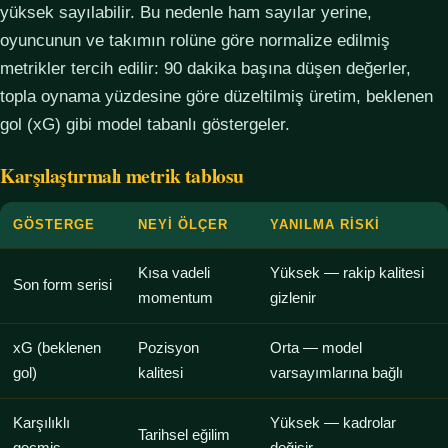
yüksek sayılabilir. Bu nedenle ham sayılar yerine,
oyuncunun ve takımın rolüne göre normalize edilmiş
metrikler tercih edilir: 90 dakika başına düşen değerler,
topla oynama yüzdesine göre düzeltilmiş üretim, beklenen
gol (xG) gibi model tabanlı göstergeler.
Karşılaştırmalı metrik tablosu
GÖSTERGE
NEYI ÖLÇER
YANILMA RISKI
Kısa vadeli
Yüksek — rakip kalitesi
Son form serisi
momentum
gizlenir
xG (beklenen
Pozisyon
Orta — model
gol)
kalitesi
varsayımlarına bağlı
Karşılıklı
Yüksek — kadrolar
Tarihsel eğilim