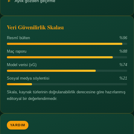
Aylık gözden geçirme
Veri Güvenilirlik Skalası
Resmî bülten
%96
Maç raporu
%88
Model verisi (xG)
%74
Sosyal medya söylentisi
%21
Skala, kaynak türlerinin doğrulanabilirlik derecesine göre hazırlanmış
editoryal bir değerlendirmedir.
YARDIM