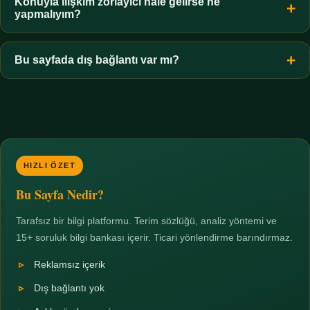
hiçbir koşulda uygun değildir. Sınır yasal olduğu kadar etik bir
Konuyla ilişkim zorlayıcı hale gelirse ne
yapmalıyım?
zorunluluktur.
Zaman sınırı koyun, harcadığınız süreyi ölçün ve gerekirse
profesyonel destek alın. Türkiye'de ücretsiz danışma hatları
Bu sayfada dış bağlantı var mı?
mevcuttur; yardım istemek güçlü bir adımdır.
Hayır. Tüm bağlantılar sayfa içi bölümlere yöneliktir; üçüncü
taraf ticari sayfalara hiçbir bağlantı verilmez.
HIZLI ÖZET
Bu Sayfa Nedir?
Tarafsız bir bilgi platformu. Terim sözlüğü, analiz yöntemi ve
15+ soruluk bilgi bankası içerir. Ticari yönlendirme barındırmaz.
Reklamsız içerik
Dış bağlantı yok