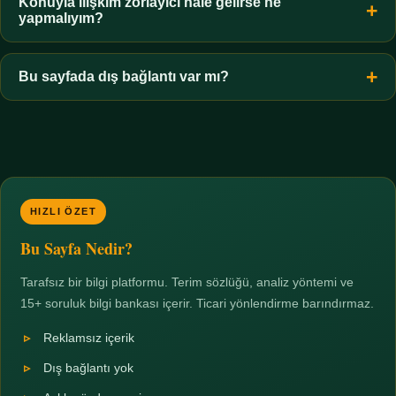
hiçbir koşulda uygun değildir. Sınır yasal olduğu kadar etik bir
Konuyla ilişkim zorlayıcı hale gelirse ne
yapmalıyım?
zorunluluktur.
Zaman sınırı koyun, harcadığınız süreyi ölçün ve gerekirse
profesyonel destek alın. Türkiye'de ücretsiz danışma hatları
Bu sayfada dış bağlantı var mı?
mevcuttur; yardım istemek güçlü bir adımdır.
Hayır. Tüm bağlantılar sayfa içi bölümlere yöneliktir; üçüncü
taraf ticari sayfalara hiçbir bağlantı verilmez.
HIZLI ÖZET
Bu Sayfa Nedir?
Tarafsız bir bilgi platformu. Terim sözlüğü, analiz yöntemi ve
15+ soruluk bilgi bankası içerir. Ticari yönlendirme barındırmaz.
Reklamsız içerik
Dış bağlantı yok