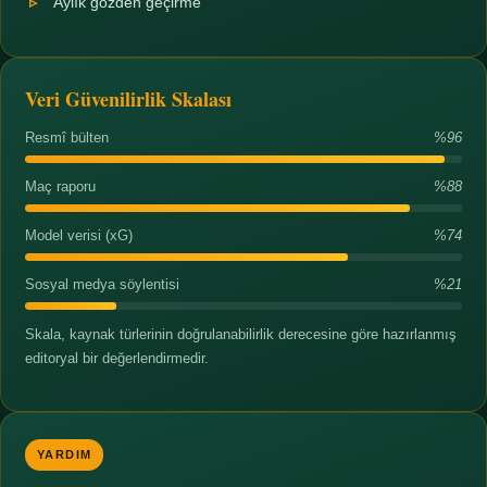
Aylık gözden geçirme
Veri Güvenilirlik Skalası
Resmî bülten
%96
Maç raporu
%88
Model verisi (xG)
%74
Sosyal medya söylentisi
%21
Skala, kaynak türlerinin doğrulanabilirlik derecesine göre hazırlanmış
editoryal bir değerlendirmedir.
YARDIM