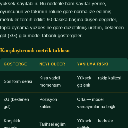
yüksek sayılabilir. Bu nedenle ham sayılar yerine,
oyuncunun ve takımın rolüne göre normalize edilmiş
metrikler tercih edilir: 90 dakika başına düşen değerler,
topla oynama yüzdesine göre düzeltilmiş üretim, beklenen
gol (xG) gibi model tabanlı göstergeler.
Karşılaştırmalı metrik tablosu
GÖSTERGE
NEYI ÖLÇER
YANILMA RISKI
Kısa vadeli
Yüksek — rakip kalitesi
Son form serisi
momentum
gizlenir
xG (beklenen
Pozisyon
Orta — model
gol)
kalitesi
varsayımlarına bağlı
Karşılıklı
Yüksek — kadrolar
Tarihsel eğilim