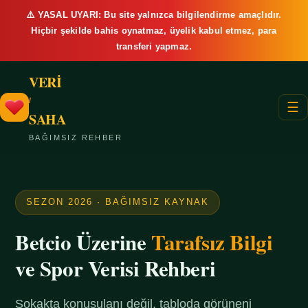
⚠️ YASAL UYARI: Bu site yalnızca bilgilendirme amaçlıdır.
Hiçbir şekilde bahis oynatmaz, üyelik kabul etmez, para
transferi yapmaz.
VERİ
/
☰
SAHA
BAĞIMSIZ REHBER
SEZON 2026 · BAĞIMSIZ KAYNAK
Betcio Üzerine
Tarafsız Bilgi
ve Spor Verisi Rehberi
Sokakta konuşulanı değil, tabloda görüneni