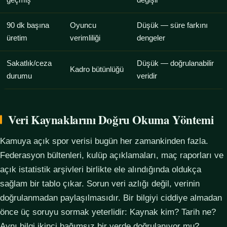
geçmiş
değişir
90 dk başına
Oyuncu
Düşük — süre farkını
üretim
verimliliği
dengeler
Sakatlık/ceza
Düşük — doğrulanabilir
Kadro bütünlüğü
durumu
veridir
Veri Kaynaklarını Doğru Okuma Yöntemi
Kamuya açık spor verisi bugün her zamankinden fazla.
Federasyon bültenleri, kulüp açıklamaları, maç raporları ve
açık istatistik arşivleri birlikte ele alındığında oldukça
sağlam bir tablo çıkar. Sorun veri azlığı değil, verinin
doğrulanmadan paylaşılmasıdır. Bir bilgiyi ciddiye almadan
önce üç soruyu sormak yeterlidir: Kaynak kim? Tarih ne?
Aynı bilgi ikinci bağımsız bir yerde doğrulanıyor mu?