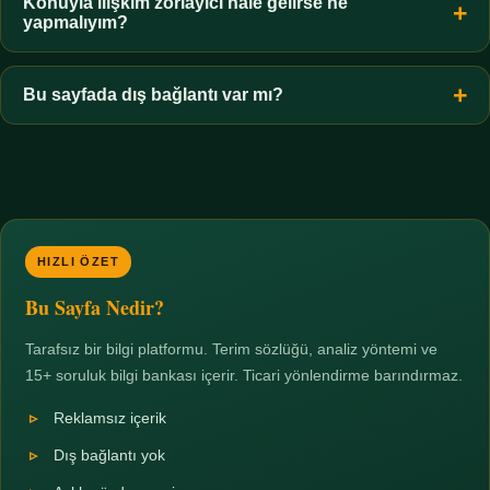
hiçbir koşulda uygun değildir. Sınır yasal olduğu kadar etik bir
Konuyla ilişkim zorlayıcı hale gelirse ne
yapmalıyım?
zorunluluktur.
Zaman sınırı koyun, harcadığınız süreyi ölçün ve gerekirse
profesyonel destek alın. Türkiye'de ücretsiz danışma hatları
Bu sayfada dış bağlantı var mı?
mevcuttur; yardım istemek güçlü bir adımdır.
Hayır. Tüm bağlantılar sayfa içi bölümlere yöneliktir; üçüncü
taraf ticari sayfalara hiçbir bağlantı verilmez.
HIZLI ÖZET
Bu Sayfa Nedir?
Tarafsız bir bilgi platformu. Terim sözlüğü, analiz yöntemi ve
15+ soruluk bilgi bankası içerir. Ticari yönlendirme barındırmaz.
Reklamsız içerik
Dış bağlantı yok