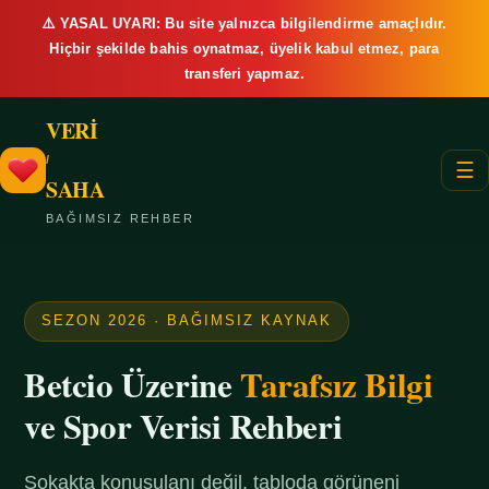
⚠️ YASAL UYARI: Bu site yalnızca bilgilendirme amaçlıdır.
Hiçbir şekilde bahis oynatmaz, üyelik kabul etmez, para
transferi yapmaz.
VERİ
/
☰
SAHA
BAĞIMSIZ REHBER
SEZON 2026 · BAĞIMSIZ KAYNAK
Betcio Üzerine
Tarafsız Bilgi
ve Spor Verisi Rehberi
Sokakta konuşulanı değil, tabloda görüneni