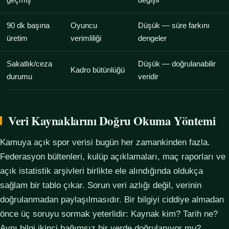
geçmiş
değişir
90 dk başına
Oyuncu
Düşük — süre farkını
üretim
verimliliği
dengeler
Sakatlık/ceza
Düşük — doğrulanabilir
Kadro bütünlüğü
durumu
veridir
Veri Kaynaklarını Doğru Okuma Yöntemi
Kamuya açık spor verisi bugün her zamankinden fazla.
Federasyon bültenleri, kulüp açıklamaları, maç raporları ve
açık istatistik arşivleri birlikte ele alındığında oldukça
sağlam bir tablo çıkar. Sorun veri azlığı değil, verinin
doğrulanmadan paylaşılmasıdır. Bir bilgiyi ciddiye almadan
önce üç soruyu sormak yeterlidir: Kaynak kim? Tarih ne?
Aynı bilgi ikinci bağımsız bir yerde doğrulanıyor mu?