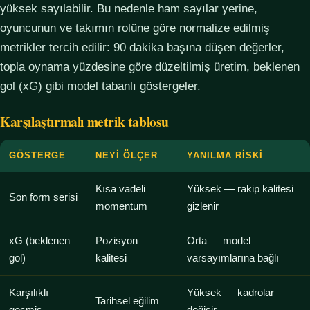
yüksek sayılabilir. Bu nedenle ham sayılar yerine,
oyuncunun ve takımın rolüne göre normalize edilmiş
metrikler tercih edilir: 90 dakika başına düşen değerler,
topla oynama yüzdesine göre düzeltilmiş üretim, beklenen
gol (xG) gibi model tabanlı göstergeler.
Karşılaştırmalı metrik tablosu
GÖSTERGE
NEYI ÖLÇER
YANILMA RISKI
Kısa vadeli
Yüksek — rakip kalitesi
Son form serisi
momentum
gizlenir
xG (beklenen
Pozisyon
Orta — model
gol)
kalitesi
varsayımlarına bağlı
Karşılıklı
Yüksek — kadrolar
Tarihsel eğilim