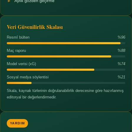
Aylık gözden geçirme
Veri Güvenilirlik Skalası
Resmî bülten
%96
Maç raporu
%88
Model verisi (xG)
%74
Sosyal medya söylentisi
%21
Skala, kaynak türlerinin doğrulanabilirlik derecesine göre hazırlanmış
editoryal bir değerlendirmedir.
YARDIM