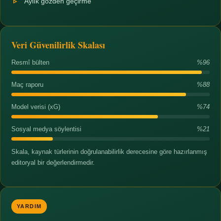
Aylık gözden geçirme
Veri Güvenilirlik Skalası
Resmî bülten
%96
Maç raporu
%88
Model verisi (xG)
%74
Sosyal medya söylentisi
%21
Skala, kaynak türlerinin doğrulanabilirlik derecesine göre hazırlanmış
editoryal bir değerlendirmedir.
YARDIM