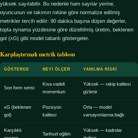
yüksek sayılabilir. Bu nedenle ham sayılar yerine,
oyuncunun ve takımın rolüne göre normalize edilmiş
metrikler tercih edilir: 90 dakika başına düşen değerler,
topla oynama yüzdesine göre düzeltilmiş üretim, beklenen
gol (xG) gibi model tabanlı göstergeler.
Karşılaştırmalı metrik tablosu
GÖSTERGE
NEYI ÖLÇER
YANILMA RISKI
Kısa vadeli
Yüksek — rakip kalitesi
Son form serisi
momentum
gizlenir
xG (beklenen
Pozisyon
Orta — model
gol)
kalitesi
varsayımlarına bağlı
Karşılıklı
Yüksek — kadrolar
Tarihsel eğilim