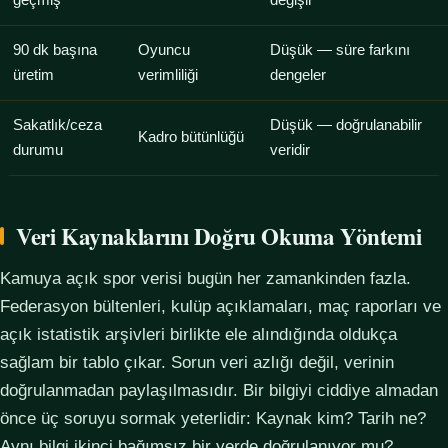
geçmiş
değişir
90 dk başına
Oyuncu
Düşük — süre farkını
üretim
verimliliği
dengeler
Sakatlık/ceza
Düşük — doğrulanabilir
Kadro bütünlüğü
durumu
veridir
Veri Kaynaklarını Doğru Okuma Yöntemi
Kamuya açık spor verisi bugün her zamankinden fazla.
Federasyon bültenleri, kulüp açıklamaları, maç raporları ve
açık istatistik arşivleri birlikte ele alındığında oldukça
sağlam bir tablo çıkar. Sorun veri azlığı değil, verinin
doğrulanmadan paylaşılmasıdır. Bir bilgiyi ciddiye almadan
önce üç soruyu sormak yeterlidir: Kaynak kim? Tarih ne?
Aynı bilgi ikinci bağımsız bir yerde doğrulanıyor mu?