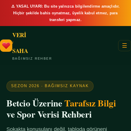
⚠️ YASAL UYARI: Bu site yalnızca bilgilendirme amaçlıdır.
Hiçbir şekilde bahis oynatmaz, üyelik kabul etmez, para
transferi yapmaz.
VERİ
/
☰
SAHA
BAĞIMSIZ REHBER
SEZON 2026 · BAĞIMSIZ KAYNAK
Betcio Üzerine
Tarafsız Bilgi
ve Spor Verisi Rehberi
Sokakta konuşulanı değil, tabloda görüneni