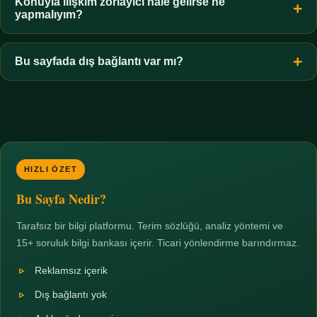
hiçbir koşulda uygun değildir. Sınır yasal olduğu kadar etik bir
Konuyla ilişkim zorlayıcı hale gelirse ne
yapmalıyım?
zorunluluktur.
Zaman sınırı koyun, harcadığınız süreyi ölçün ve gerekirse
profesyonel destek alın. Türkiye'de ücretsiz danışma hatları
Bu sayfada dış bağlantı var mı?
mevcuttur; yardım istemek güçlü bir adımdır.
Hayır. Tüm bağlantılar sayfa içi bölümlere yöneliktir; üçüncü
taraf ticari sayfalara hiçbir bağlantı verilmez.
HIZLI ÖZET
Bu Sayfa Nedir?
Tarafsız bir bilgi platformu. Terim sözlüğü, analiz yöntemi ve
15+ soruluk bilgi bankası içerir. Ticari yönlendirme barındırmaz.
Reklamsız içerik
Dış bağlantı yok