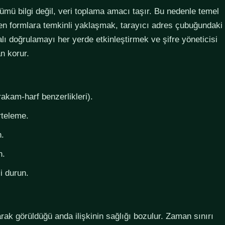
lümü bilgi değil, veri toplama amacı taşır. Bu nedenle temel
steyen formlara temkinli yaklaşmak, tarayıcı adres çubuğundaki
lı doğrulamayı her yerde etkinleştirmek ve şifre yöneticisi
n korur.
rakam-harf benzerlikleri).
rteleme.
n.
n.
i durun.
larak görüldüğü anda ilişkinin sağlığı bozulur. Zaman sınırı