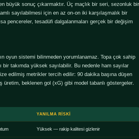
den büyük sonuç çıkarmaktır. Üç maçlık bir seri, sezonluk bi
lamlı sayılabilmesi için en az on-on iki karşılaşmalık bir
sa pencereler, tesadüfi dalgalanmaları gerçek bir değişim
ımın oyun sistemi bilinmeden yorumlanamaz. Topa çok sahip
lı bir takımda yüksek sayılabilir. Bu nedenle ham sayılar
ze edilmiş metrikler tercih edilir: 90 dakika başına düşen
 üretim, beklenen gol (xG) gibi model tabanlı göstergeler.
YANILMA RISKI
ntum
Yüksek — rakip kalitesi gizlenir