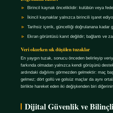
Birincil kaynak önceliklidir: kulübün veya fe
İkincil kaynaklar yalnızca birincili işaret ediyo
Tarihsiz içerik, güncelliği doğrulanana kadar g
Ekran görüntüsü kanıt değildir; bağlantı ve 
Veri okurken sık düşülen tuzaklar
En yaygın tuzak, sonucu önceden belirleyip veriy
farkında olmadan yalnızca kendi görüşünü destekl
ardındaki dağılımı görmezden gelmektir: maç başı
gelmez; dört gollü ve golsüz maçlar da aynı orta
birlikte hareket eden iki değişkenden biri diğerin
Dijital Güvenlik ve Bilinç