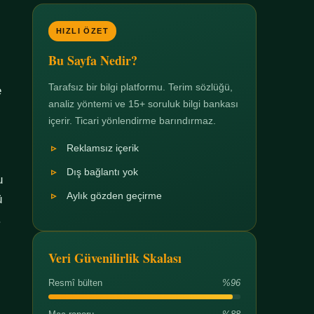
HIZLI ÖZET
Bu Sayfa Nedir?
Tarafsız bir bilgi platformu. Terim sözlüğü,
e
analiz yöntemi ve 15+ soruluk bilgi bankası
içerir. Ticari yönlendirme barındırmaz.
Reklamsız içerik
Dış bağlantı yok
u
Aylık gözden geçirme
ü
.
Veri Güvenilirlik Skalası
Resmî bülten
%96