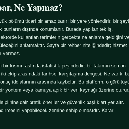
par, Ne Yapmaz?
yük bölümü ticari bir amaç taşır: bir yere yönlendirir, bir şeyi
ak bunların dışında konumlanır. Burada yapılan tek iş,
ektörde kullanılan terimlerin gerçekte ne anlama geldiğini v
züleceğini anlatmaktır. Sayfa bir rehber niteliğindedir; hizmet
tı vermez.
 bir kısmı, aslında istatistik peşindedir: bir takımın son on
 iki ekip arasındaki tarihsel karşılaşma dengesi. Ne var ki b
sonuç iddialarının arasında kaybolur. Bu platform, o gürültüy
 bir yöntem veya kamuya açık bir veri kaynağı üzerine oturur
plinine dair pratik öneriler ve güvenlik başlıkları yer alır.
ndirmesini yapabilecek zemine sahip olmasıdır. Karar