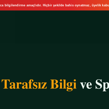
ca bilgilendirme amaçlıdır. Hiçbir şekilde bahis oynatmaz, üyelik kabu
e
Tarafsız Bilgi
ve Sp