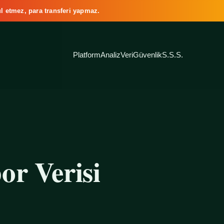
l etmez, para transferi yapmaz.
Platform
Analiz
Veri
Güvenlik
S.S.S.
or Verisi