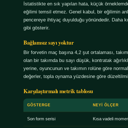
İstatistikte en sık yapılan hata, küçük örneklem
eğilimi temsil etmez. Genel kabul, bir eğilimin an
pencereye ihtiyaç duyulduğu yönündedir. Daha kı
gibi gösterir.
Bağlamsız sayı yoktur
Bir forvetin maç başına 4,2 şut ortalaması, tak
olan bir takımda bu sayı düşük, kontratak ağırlık
yerine, oyuncunun ve takımın rolüne göre normali
değerler, topla oynama yüzdesine göre düzeltilmiş
Karşılaştırmalı metrik tablosu
GÖSTERGE
NEYI ÖLÇER
Son form serisi
Kısa vadeli mome