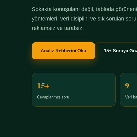
Sokakta konuşulanı değil, tabloda görüneni 
yöntemleri, veri disiplini ve sık sorulan so
reklamsız ve tarafsız.
Analiz Rehberini Oku
15+ Soruya Göz
15+
9
Cevaplanmış soru
Veri ba