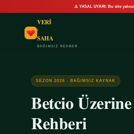
⚠️ YASAL UYARI: Bu site yalnız
VERİ
/
SAHA
BAĞIMSIZ REHBER
SEZON 2026 · BAĞIMSIZ KAYNAK
Betcio Üzerin
Rehberi