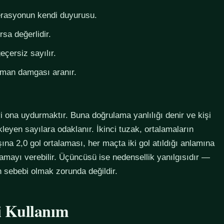
derasyonun kendi duyurusu.
rsa değerlidir.
eçersiz sayılır.
zaman damgası aranır.
i ona uydurmaktır. Buna doğrulama yanlılığı denir ve kişi
eyen sayılara odaklanır. İkinci tuzak, ortalamaların
na 2,0 gol ortalaması, her maçta iki gol atıldığı anlamına
lamayı verebilir. Üçüncüsü ise nedensellik yanılgısıdır —
in sebebi olmak zorunda değildir.
li Kullanım