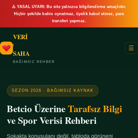
⚠️ YASAL UYARI: Bu site yalnızca bilgilendirme amaçlıdır.
Hiçbir şekilde bahis oynatmaz, üyelik kabul etmez, para
transferi yapmaz.
VERİ
/
☰
SAHA
BAĞIMSIZ REHBER
SEZON 2026 · BAĞIMSIZ KAYNAK
Betcio Üzerine
Tarafsız Bilgi
ve Spor Verisi Rehberi
Sokakta konuşulanı değil, tabloda görüneni