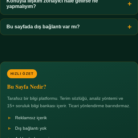
hiçbir koşulda uygun değildir. Sınır yasal olduğu kadar etik bir
Konuyla ilişkim zorlayıcı hale gelirse ne
yapmalıyım?
zorunluluktur.
Zaman sınırı koyun, harcadığınız süreyi ölçün ve gerekirse
profesyonel destek alın. Türkiye'de ücretsiz danışma hatları
Bu sayfada dış bağlantı var mı?
mevcuttur; yardım istemek güçlü bir adımdır.
Hayır. Tüm bağlantılar sayfa içi bölümlere yöneliktir; üçüncü
taraf ticari sayfalara hiçbir bağlantı verilmez.
HIZLI ÖZET
Bu Sayfa Nedir?
Tarafsız bir bilgi platformu. Terim sözlüğü, analiz yöntemi ve
15+ soruluk bilgi bankası içerir. Ticari yönlendirme barındırmaz.
Reklamsız içerik
Dış bağlantı yok