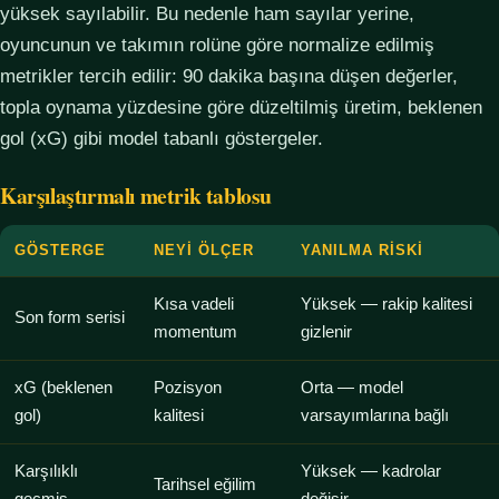
yüksek sayılabilir. Bu nedenle ham sayılar yerine,
oyuncunun ve takımın rolüne göre normalize edilmiş
metrikler tercih edilir: 90 dakika başına düşen değerler,
topla oynama yüzdesine göre düzeltilmiş üretim, beklenen
gol (xG) gibi model tabanlı göstergeler.
Karşılaştırmalı metrik tablosu
GÖSTERGE
NEYI ÖLÇER
YANILMA RISKI
Kısa vadeli
Yüksek — rakip kalitesi
Son form serisi
momentum
gizlenir
xG (beklenen
Pozisyon
Orta — model
gol)
kalitesi
varsayımlarına bağlı
Karşılıklı
Yüksek — kadrolar
Tarihsel eğilim