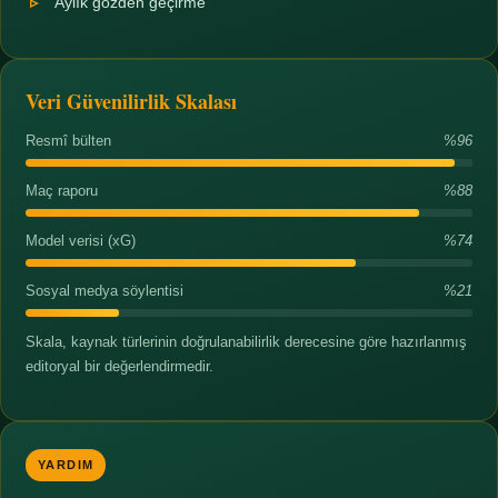
Aylık gözden geçirme
Veri Güvenilirlik Skalası
Resmî bülten
%96
Maç raporu
%88
Model verisi (xG)
%74
Sosyal medya söylentisi
%21
Skala, kaynak türlerinin doğrulanabilirlik derecesine göre hazırlanmış
editoryal bir değerlendirmedir.
YARDIM