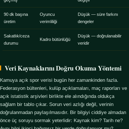
geçmiş
değişir
90 dk başına
Oyuncu
Düşük — süre farkını
üretim
verimliliği
dengeler
Sakatlık/ceza
Düşük — doğrulanabilir
Kadro bütünlüğü
durumu
veridir
Veri Kaynaklarını Doğru Okuma Yöntemi
Kamuya açık spor verisi bugün her zamankinden fazla.
Federasyon bültenleri, kulüp açıklamaları, maç raporları ve
açık istatistik arşivleri birlikte ele alındığında oldukça
sağlam bir tablo çıkar. Sorun veri azlığı değil, verinin
doğrulanmadan paylaşılmasıdır. Bir bilgiyi ciddiye almadan
önce üç soruyu sormak yeterlidir: Kaynak kim? Tarih ne?
Aynı bilgi ikinci bağımsız bir yerde doğrulanıyor mu?