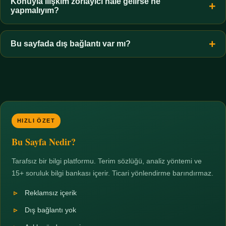
hiçbir koşulda uygun değildir. Sınır yasal olduğu kadar etik bir
Konuyla ilişkim zorlayıcı hale gelirse ne
yapmalıyım?
zorunluluktur.
Zaman sınırı koyun, harcadığınız süreyi ölçün ve gerekirse
profesyonel destek alın. Türkiye'de ücretsiz danışma hatları
Bu sayfada dış bağlantı var mı?
mevcuttur; yardım istemek güçlü bir adımdır.
Hayır. Tüm bağlantılar sayfa içi bölümlere yöneliktir; üçüncü
taraf ticari sayfalara hiçbir bağlantı verilmez.
HIZLI ÖZET
Bu Sayfa Nedir?
Tarafsız bir bilgi platformu. Terim sözlüğü, analiz yöntemi ve
15+ soruluk bilgi bankası içerir. Ticari yönlendirme barındırmaz.
Reklamsız içerik
Dış bağlantı yok