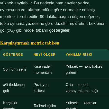
yüksek sayılabilir. Bu nedenle ham sayılar yerine,
oyuncunun ve takımın rolüne göre normalize edilmiş
metrikler tercih edilir: 90 dakika başına düşen değerler,
topla oynama yüzdesine göre düzeltilmiş üretim, beklenen
gol (xG) gibi model tabanlı göstergeler.
Karşılaştırmalı metrik tablosu
GÖSTERGE
NEYI ÖLÇER
YANILMA RISKI
Kısa vadeli
Yüksek — rakip kalitesi
Son form serisi
momentum
gizlenir
xG (beklenen
Pozisyon
Orta — model
gol)
kalitesi
varsayımlarına bağlı
Karşılıklı
Yüksek — kadrolar
Tarihsel eğilim