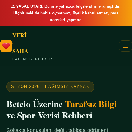
⚠️ YASAL UYARI: Bu site yalnızca bilgilendirme amaçlıdır.
Hiçbir şekilde bahis oynatmaz, üyelik kabul etmez, para
transferi yapmaz.
VERİ
/
☰
SAHA
BAĞIMSIZ REHBER
SEZON 2026 · BAĞIMSIZ KAYNAK
Betcio Üzerine
Tarafsız Bilgi
ve Spor Verisi Rehberi
Sokakta konuşulanı değil, tabloda görüneni