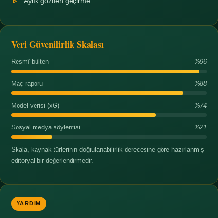
Aylık gözden geçirme
Veri Güvenilirlik Skalası
Resmî bülten
%96
Maç raporu
%88
Model verisi (xG)
%74
Sosyal medya söylentisi
%21
Skala, kaynak türlerinin doğrulanabilirlik derecesine göre hazırlanmış
editoryal bir değerlendirmedir.
YARDIM