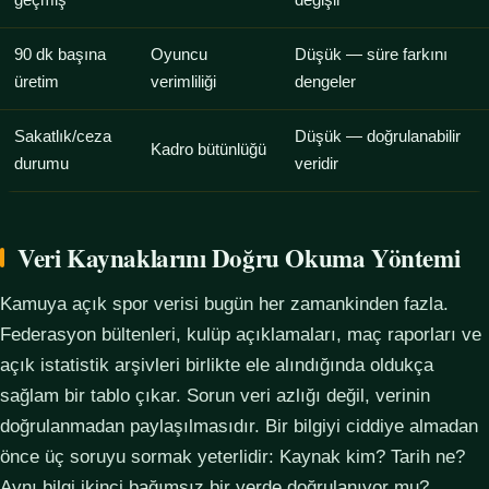
geçmiş
değişir
90 dk başına
Oyuncu
Düşük — süre farkını
üretim
verimliliği
dengeler
Sakatlık/ceza
Düşük — doğrulanabilir
Kadro bütünlüğü
durumu
veridir
Veri Kaynaklarını Doğru Okuma Yöntemi
Kamuya açık spor verisi bugün her zamankinden fazla.
Federasyon bültenleri, kulüp açıklamaları, maç raporları ve
açık istatistik arşivleri birlikte ele alındığında oldukça
sağlam bir tablo çıkar. Sorun veri azlığı değil, verinin
doğrulanmadan paylaşılmasıdır. Bir bilgiyi ciddiye almadan
önce üç soruyu sormak yeterlidir: Kaynak kim? Tarih ne?
Aynı bilgi ikinci bağımsız bir yerde doğrulanıyor mu?