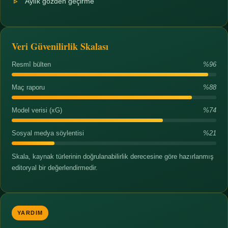
Aylık gözden geçirme
Veri Güvenilirlik Skalası
Resmî bülten
%96
Maç raporu
%88
Model verisi (xG)
%74
Sosyal medya söylentisi
%21
Skala, kaynak türlerinin doğrulanabilirlik derecesine göre hazırlanmış
editoryal bir değerlendirmedir.
YARDIM