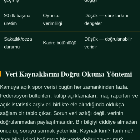
geçmiş
değişir
90 dk başına
Oyuncu
Düşük — süre farkını
üretim
verimliliği
dengeler
Sakatlık/ceza
Düşük — doğrulanabilir
Kadro bütünlüğü
durumu
veridir
Veri Kaynaklarını Doğru Okuma Yöntemi
Kamuya açık spor verisi bugün her zamankinden fazla.
Federasyon bültenleri, kulüp açıklamaları, maç raporları ve
açık istatistik arşivleri birlikte ele alındığında oldukça
sağlam bir tablo çıkar. Sorun veri azlığı değil, verinin
doğrulanmadan paylaşılmasıdır. Bir bilgiyi ciddiye almadan
önce üç soruyu sormak yeterlidir: Kaynak kim? Tarih ne?
Aynı bilgi ikinci bağımsız bir yerde doğrulanıyor mu?