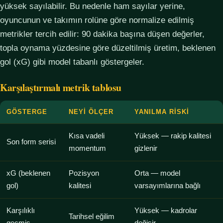
yüksek sayılabilir. Bu nedenle ham sayılar yerine,
oyuncunun ve takımın rolüne göre normalize edilmiş
metrikler tercih edilir: 90 dakika başına düşen değerler,
topla oynama yüzdesine göre düzeltilmiş üretim, beklenen
gol (xG) gibi model tabanlı göstergeler.
Karşılaştırmalı metrik tablosu
GÖSTERGE
NEYI ÖLÇER
YANILMA RISKI
Kısa vadeli
Yüksek — rakip kalitesi
Son form serisi
momentum
gizlenir
xG (beklenen
Pozisyon
Orta — model
gol)
kalitesi
varsayımlarına bağlı
Karşılıklı
Yüksek — kadrolar
Tarihsel eğilim