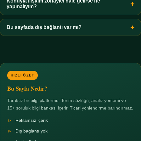
hiçbir koşulda uygun değildir. Sınır yasal olduğu kadar etik bir
Konuyla ilişkim zorlayıcı hale gelirse ne
yapmalıyım?
zorunluluktur.
Zaman sınırı koyun, harcadığınız süreyi ölçün ve gerekirse
profesyonel destek alın. Türkiye'de ücretsiz danışma hatları
Bu sayfada dış bağlantı var mı?
mevcuttur; yardım istemek güçlü bir adımdır.
Hayır. Tüm bağlantılar sayfa içi bölümlere yöneliktir; üçüncü
taraf ticari sayfalara hiçbir bağlantı verilmez.
HIZLI ÖZET
Bu Sayfa Nedir?
Tarafsız bir bilgi platformu. Terim sözlüğü, analiz yöntemi ve
15+ soruluk bilgi bankası içerir. Ticari yönlendirme barındırmaz.
Reklamsız içerik
Dış bağlantı yok