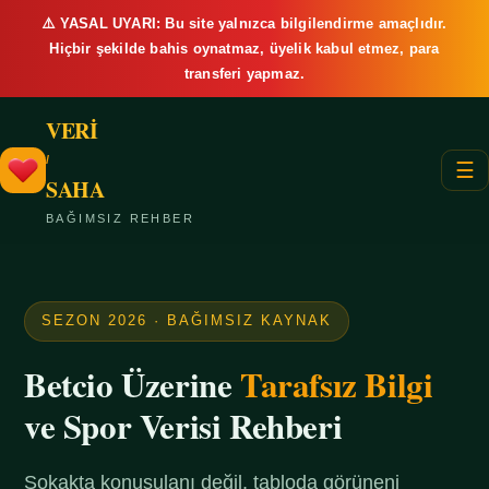
⚠️ YASAL UYARI: Bu site yalnızca bilgilendirme amaçlıdır.
Hiçbir şekilde bahis oynatmaz, üyelik kabul etmez, para
transferi yapmaz.
VERİ
/
☰
SAHA
BAĞIMSIZ REHBER
SEZON 2026 · BAĞIMSIZ KAYNAK
Betcio Üzerine
Tarafsız Bilgi
ve Spor Verisi Rehberi
Sokakta konuşulanı değil, tabloda görüneni