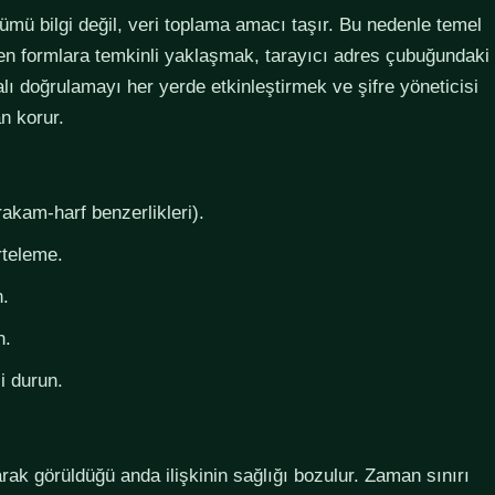
lümü bilgi değil, veri toplama amacı taşır. Bu nedenle temel
steyen formlara temkinli yaklaşmak, tarayıcı adres çubuğundaki
lı doğrulamayı her yerde etkinleştirmek ve şifre yöneticisi
n korur.
rakam-harf benzerlikleri).
rteleme.
n.
n.
i durun.
larak görüldüğü anda ilişkinin sağlığı bozulur. Zaman sınırı