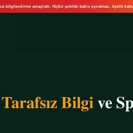
ca bilgilendirme amaçlıdır. Hiçbir şekilde bahis oynatmaz, üyelik kabu
e
Tarafsız Bilgi
ve Sp