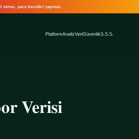
l etmez, para transferi yapmaz.
Platform
Analiz
Veri
Güvenlik
S.S.S.
or Verisi