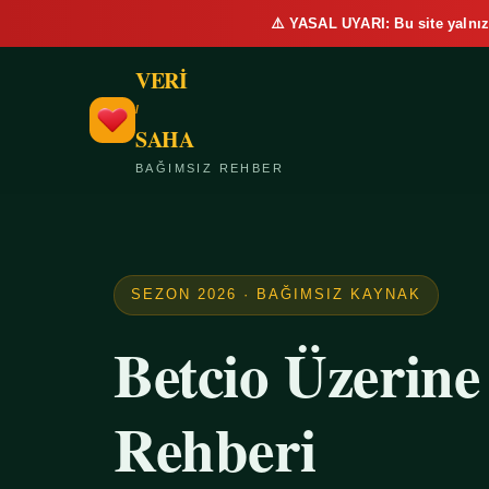
⚠️ YASAL UYARI: Bu site yalnız
VERİ
/
SAHA
BAĞIMSIZ REHBER
SEZON 2026 · BAĞIMSIZ KAYNAK
Betcio Üzerin
Rehberi