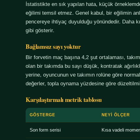
İstatistikte en sık yapılan hata, küçük örneklem
eğilimi temsil etmez. Genel kabul, bir eğilimin an
pencereye ihtiyaç duyulduğu yönündedir. Daha kı
gibi gösterir.
Bağlamsız sayı yoktur
Bir forvetin maç başına 4,2 şut ortalaması, tak
olan bir takımda bu sayı düşük, kontratak ağırlık
yerine, oyuncunun ve takımın rolüne göre normali
değerler, topla oynama yüzdesine göre düzeltilmiş
Karşılaştırmalı metrik tablosu
GÖSTERGE
NEYI ÖLÇER
Son form serisi
Kısa vadeli mome