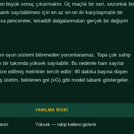
den büyük sonuç çıkarmaktır. Üç maçlık bir seri, sezonluk bi
lamlı sayılabilmesi için en az on-on iki karşılaşmalık bir
sa pencereler, tesadüfi dalgalanmaları gerçek bir değişim
ımın oyun sistemi bilinmeden yorumlanamaz. Topa çok sahip
lı bir takımda yüksek sayılabilir. Bu nedenle ham sayılar
ze edilmiş metrikler tercih edilir: 90 dakika başına düşen
 üretim, beklenen gol (xG) gibi model tabanlı göstergeler.
YANILMA RISKI
ntum
Yüksek — rakip kalitesi gizlenir