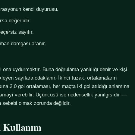
derasyonun kendi duyurusu.
rsa değerlidir.
eçersiz sayılır.
zaman damgası aranır.
i ona uydurmaktır. Buna doğrulama yanlılığı denir ve kişi
eyen sayılara odaklanır. İkinci tuzak, ortalamaların
na 2,0 gol ortalaması, her maçta iki gol atıldığı anlamına
lamayı verebilir. Üçüncüsü ise nedensellik yanılgısıdır —
in sebebi olmak zorunda değildir.
li Kullanım