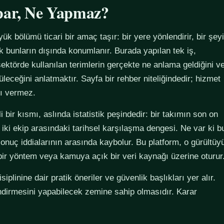
par, Ne Yapmaz?
yük bölümü ticari bir amaç taşır: bir yere yönlendirir, bir şeyi
ak bunların dışında konumlanır. Burada yapılan tek iş,
ektörde kullanılan terimlerin gerçekte ne anlama geldiğini v
züleceğini anlatmaktır. Sayfa bir rehber niteliğindedir; hizmet
tı vermez.
 bir kısmı, aslında istatistik peşindedir: bir takımın son on
 iki ekip arasındaki tarihsel karşılaşma dengesi. Ne var ki b
sonuç iddialarının arasında kaybolur. Bu platform, o gürültüy
 bir yöntem veya kamuya açık bir veri kaynağı üzerine oturur
plinine dair pratik öneriler ve güvenlik başlıkları yer alır.
ndirmesini yapabilecek zemine sahip olmasıdır. Karar