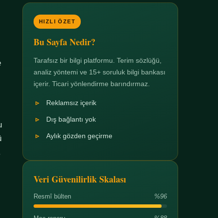
HIZLI ÖZET
Bu Sayfa Nedir?
Tarafsız bir bilgi platformu. Terim sözlüğü,
e
analiz yöntemi ve 15+ soruluk bilgi bankası
içerir. Ticari yönlendirme barındırmaz.
Reklamsız içerik
Dış bağlantı yok
u
Aylık gözden geçirme
ü
.
Veri Güvenilirlik Skalası
Resmî bülten
%96