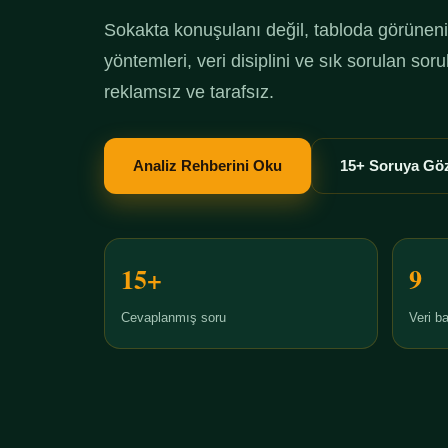
Sokakta konuşulanı değil, tabloda görüneni 
yöntemleri, veri disiplini ve sık sorulan so
reklamsız ve tarafsız.
Analiz Rehberini Oku
15+ Soruya Göz
15+
9
Cevaplanmış soru
Veri ba