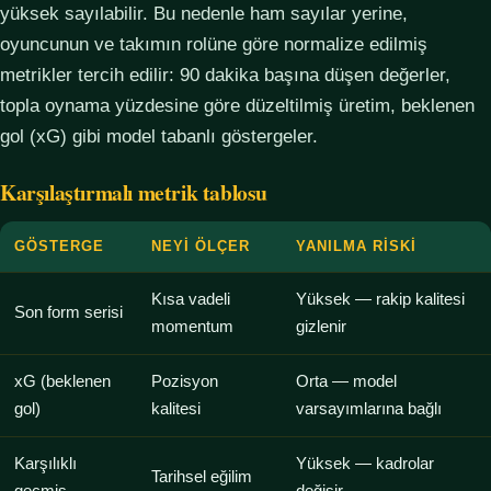
yüksek sayılabilir. Bu nedenle ham sayılar yerine,
oyuncunun ve takımın rolüne göre normalize edilmiş
metrikler tercih edilir: 90 dakika başına düşen değerler,
topla oynama yüzdesine göre düzeltilmiş üretim, beklenen
gol (xG) gibi model tabanlı göstergeler.
Karşılaştırmalı metrik tablosu
GÖSTERGE
NEYI ÖLÇER
YANILMA RISKI
Kısa vadeli
Yüksek — rakip kalitesi
Son form serisi
momentum
gizlenir
xG (beklenen
Pozisyon
Orta — model
gol)
kalitesi
varsayımlarına bağlı
Karşılıklı
Yüksek — kadrolar
Tarihsel eğilim