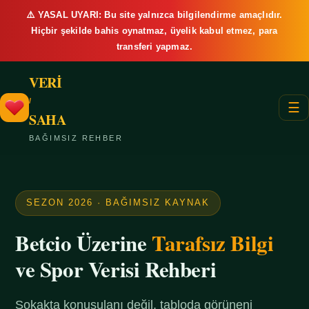
⚠️ YASAL UYARI: Bu site yalnızca bilgilendirme amaçlıdır.
Hiçbir şekilde bahis oynatmaz, üyelik kabul etmez, para
transferi yapmaz.
VERİ
/
☰
SAHA
BAĞIMSIZ REHBER
SEZON 2026 · BAĞIMSIZ KAYNAK
Betcio Üzerine
Tarafsız Bilgi
ve Spor Verisi Rehberi
Sokakta konuşulanı değil, tabloda görüneni