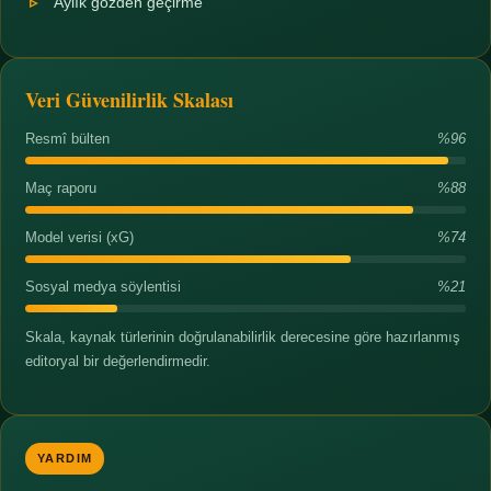
Aylık gözden geçirme
Veri Güvenilirlik Skalası
Resmî bülten
%96
Maç raporu
%88
Model verisi (xG)
%74
Sosyal medya söylentisi
%21
Skala, kaynak türlerinin doğrulanabilirlik derecesine göre hazırlanmış
editoryal bir değerlendirmedir.
YARDIM