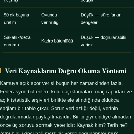
geçmiş
değişir
90 dk başına
Oyuncu
Düşük — süre farkını
üretim
verimliliği
dengeler
Sakatlık/ceza
Düşük — doğrulanabilir
Kadro bütünlüğü
durumu
veridir
Veri Kaynaklarını Doğru Okuma Yöntemi
Kamuya açık spor verisi bugün her zamankinden fazla.
Federasyon bültenleri, kulüp açıklamaları, maç raporları ve
açık istatistik arşivleri birlikte ele alındığında oldukça
sağlam bir tablo çıkar. Sorun veri azlığı değil, verinin
doğrulanmadan paylaşılmasıdır. Bir bilgiyi ciddiye almadan
önce üç soruyu sormak yeterlidir: Kaynak kim? Tarih ne?
Aynı bilgi ikinci bağımsız bir yerde doğrulanıyor mu?