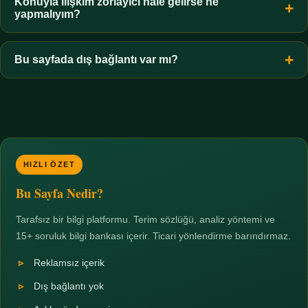
hiçbir koşulda uygun değildir. Sınır yasal olduğu kadar etik bir
Konuyla ilişkim zorlayıcı hale gelirse ne
yapmalıyım?
zorunluluktur.
Zaman sınırı koyun, harcadığınız süreyi ölçün ve gerekirse
profesyonel destek alın. Türkiye'de ücretsiz danışma hatları
Bu sayfada dış bağlantı var mı?
mevcuttur; yardım istemek güçlü bir adımdır.
Hayır. Tüm bağlantılar sayfa içi bölümlere yöneliktir; üçüncü
taraf ticari sayfalara hiçbir bağlantı verilmez.
HIZLI ÖZET
Bu Sayfa Nedir?
Tarafsız bir bilgi platformu. Terim sözlüğü, analiz yöntemi ve
15+ soruluk bilgi bankası içerir. Ticari yönlendirme barındırmaz.
Reklamsız içerik
Dış bağlantı yok