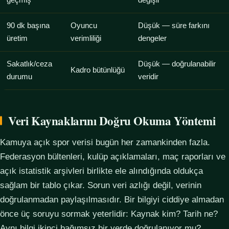
geçmiş
değişir
90 dk başına
Oyuncu
Düşük — süre farkını
üretim
verimliliği
dengeler
Sakatlık/ceza
Düşük — doğrulanabilir
Kadro bütünlüğü
durumu
veridir
Veri Kaynaklarını Doğru Okuma Yöntemi
Kamuya açık spor verisi bugün her zamankinden fazla.
Federasyon bültenleri, kulüp açıklamaları, maç raporları ve
açık istatistik arşivleri birlikte ele alındığında oldukça
sağlam bir tablo çıkar. Sorun veri azlığı değil, verinin
doğrulanmadan paylaşılmasıdır. Bir bilgiyi ciddiye almadan
önce üç soruyu sormak yeterlidir: Kaynak kim? Tarih ne?
Aynı bilgi ikinci bağımsız bir yerde doğrulanıyor mu?