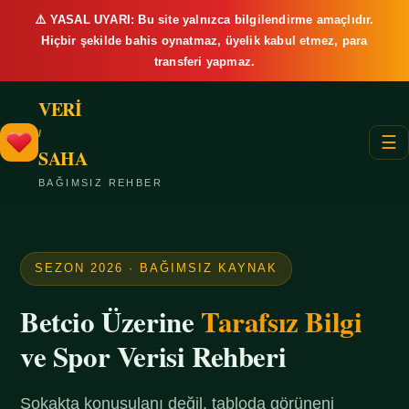
⚠️ YASAL UYARI: Bu site yalnızca bilgilendirme amaçlıdır.
Hiçbir şekilde bahis oynatmaz, üyelik kabul etmez, para
transferi yapmaz.
VERİ
/
☰
SAHA
BAĞIMSIZ REHBER
SEZON 2026 · BAĞIMSIZ KAYNAK
Betcio Üzerine
Tarafsız Bilgi
ve Spor Verisi Rehberi
Sokakta konuşulanı değil, tabloda görüneni