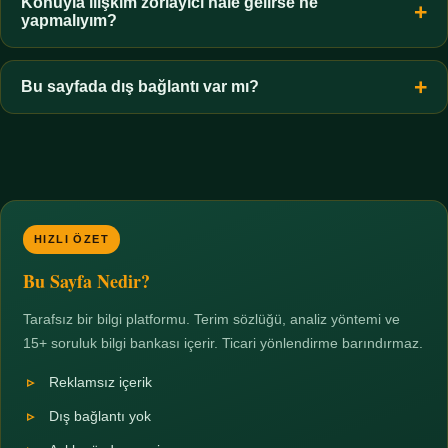
hiçbir koşulda uygun değildir. Sınır yasal olduğu kadar etik bir
Konuyla ilişkim zorlayıcı hale gelirse ne
yapmalıyım?
zorunluluktur.
Zaman sınırı koyun, harcadığınız süreyi ölçün ve gerekirse
profesyonel destek alın. Türkiye'de ücretsiz danışma hatları
Bu sayfada dış bağlantı var mı?
mevcuttur; yardım istemek güçlü bir adımdır.
Hayır. Tüm bağlantılar sayfa içi bölümlere yöneliktir; üçüncü
taraf ticari sayfalara hiçbir bağlantı verilmez.
HIZLI ÖZET
Bu Sayfa Nedir?
Tarafsız bir bilgi platformu. Terim sözlüğü, analiz yöntemi ve
15+ soruluk bilgi bankası içerir. Ticari yönlendirme barındırmaz.
Reklamsız içerik
Dış bağlantı yok