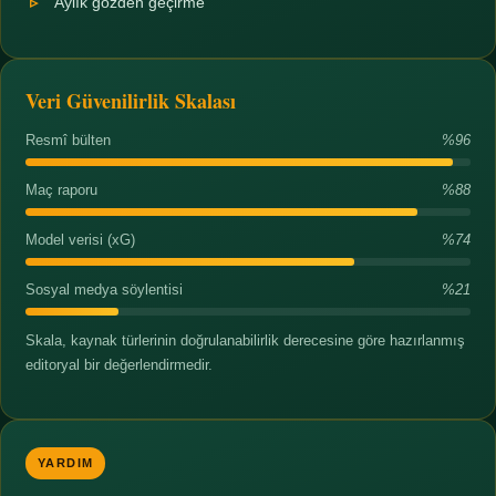
Aylık gözden geçirme
Veri Güvenilirlik Skalası
Resmî bülten
%96
Maç raporu
%88
Model verisi (xG)
%74
Sosyal medya söylentisi
%21
Skala, kaynak türlerinin doğrulanabilirlik derecesine göre hazırlanmış
editoryal bir değerlendirmedir.
YARDIM