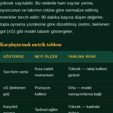
yüksek sayılabilir. Bu nedenle ham sayılar yerine,
oyuncunun ve takımın rolüne göre normalize edilmiş
metrikler tercih edilir: 90 dakika başına düşen değerler,
topla oynama yüzdesine göre düzeltilmiş üretim, beklenen
gol (xG) gibi model tabanlı göstergeler.
Karşılaştırmalı metrik tablosu
GÖSTERGE
NEYI ÖLÇER
YANILMA RISKI
Kısa vadeli
Yüksek — rakip kalitesi
Son form serisi
momentum
gizlenir
xG (beklenen
Pozisyon
Orta — model
gol)
kalitesi
varsayımlarına bağlı
Karşılıklı
Yüksek — kadrolar
Tarihsel eğilim