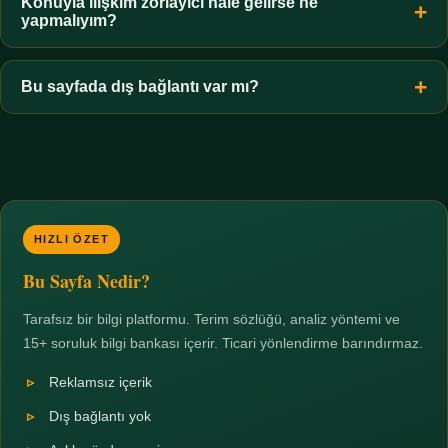
hiçbir koşulda uygun değildir. Sınır yasal olduğu kadar etik bir
Konuyla ilişkim zorlayıcı hale gelirse ne
yapmalıyım?
zorunluluktur.
Zaman sınırı koyun, harcadığınız süreyi ölçün ve gerekirse
profesyonel destek alın. Türkiye'de ücretsiz danışma hatları
Bu sayfada dış bağlantı var mı?
mevcuttur; yardım istemek güçlü bir adımdır.
Hayır. Tüm bağlantılar sayfa içi bölümlere yöneliktir; üçüncü
taraf ticari sayfalara hiçbir bağlantı verilmez.
HIZLI ÖZET
Bu Sayfa Nedir?
Tarafsız bir bilgi platformu. Terim sözlüğü, analiz yöntemi ve
15+ soruluk bilgi bankası içerir. Ticari yönlendirme barındırmaz.
Reklamsız içerik
Dış bağlantı yok