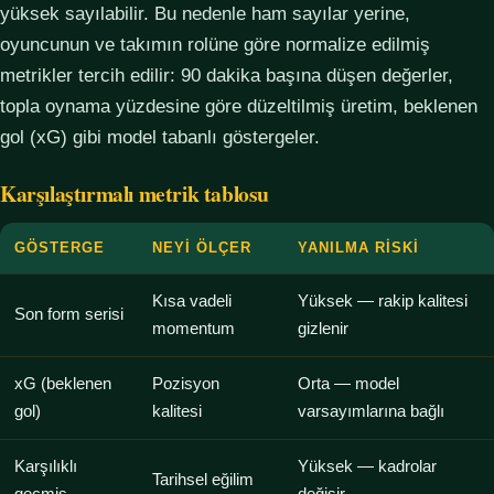
yüksek sayılabilir. Bu nedenle ham sayılar yerine,
oyuncunun ve takımın rolüne göre normalize edilmiş
metrikler tercih edilir: 90 dakika başına düşen değerler,
topla oynama yüzdesine göre düzeltilmiş üretim, beklenen
gol (xG) gibi model tabanlı göstergeler.
Karşılaştırmalı metrik tablosu
GÖSTERGE
NEYI ÖLÇER
YANILMA RISKI
Kısa vadeli
Yüksek — rakip kalitesi
Son form serisi
momentum
gizlenir
xG (beklenen
Pozisyon
Orta — model
gol)
kalitesi
varsayımlarına bağlı
Karşılıklı
Yüksek — kadrolar
Tarihsel eğilim