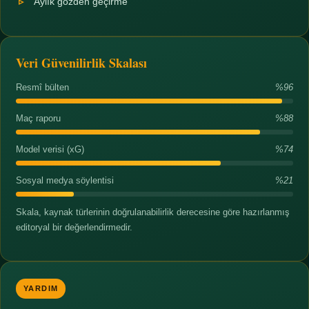
Aylık gözden geçirme
Veri Güvenilirlik Skalası
Resmî bülten
%96
Maç raporu
%88
Model verisi (xG)
%74
Sosyal medya söylentisi
%21
Skala, kaynak türlerinin doğrulanabilirlik derecesine göre hazırlanmış
editoryal bir değerlendirmedir.
YARDIM