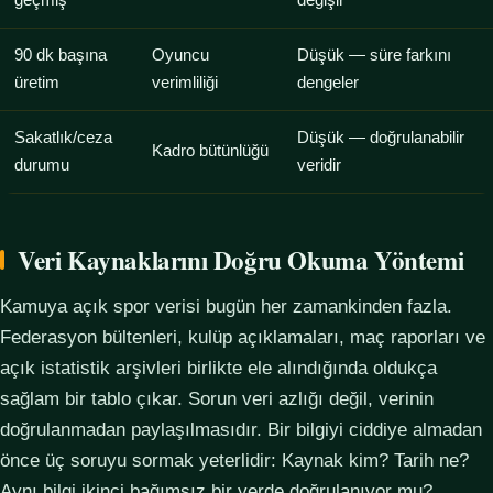
geçmiş
değişir
90 dk başına
Oyuncu
Düşük — süre farkını
üretim
verimliliği
dengeler
Sakatlık/ceza
Düşük — doğrulanabilir
Kadro bütünlüğü
durumu
veridir
Veri Kaynaklarını Doğru Okuma Yöntemi
Kamuya açık spor verisi bugün her zamankinden fazla.
Federasyon bültenleri, kulüp açıklamaları, maç raporları ve
açık istatistik arşivleri birlikte ele alındığında oldukça
sağlam bir tablo çıkar. Sorun veri azlığı değil, verinin
doğrulanmadan paylaşılmasıdır. Bir bilgiyi ciddiye almadan
önce üç soruyu sormak yeterlidir: Kaynak kim? Tarih ne?
Aynı bilgi ikinci bağımsız bir yerde doğrulanıyor mu?