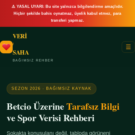
⚠️ YASAL UYARI: Bu site yalnızca bilgilendirme amaçlıdır.
Hiçbir şekilde bahis oynatmaz, üyelik kabul etmez, para
transferi yapmaz.
VERİ
/
☰
SAHA
BAĞIMSIZ REHBER
SEZON 2026 · BAĞIMSIZ KAYNAK
Betcio Üzerine
Tarafsız Bilgi
ve Spor Verisi Rehberi
Sokakta konuşulanı değil, tabloda görüneni