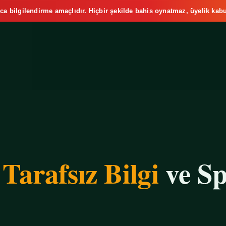
ca bilgilendirme amaçlıdır. Hiçbir şekilde bahis oynatmaz, üyelik kabu
e
Tarafsız Bilgi
ve Sp