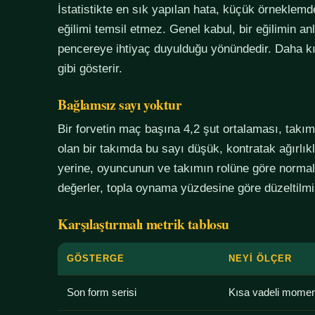
İstatistikte en sık yapılan hata, küçük örneklem
eğilimi temsil etmez. Genel kabul, bir eğilimin an
pencereye ihtiyaç duyulduğu yönündedir. Daha kı
gibi gösterir.
Bağlamsız sayı yoktur
Bir forvetin maç başına 4,2 şut ortalaması, tak
olan bir takımda bu sayı düşük, kontratak ağırlık
yerine, oyuncunun ve takımın rolüne göre normali
değerler, topla oynama yüzdesine göre düzeltilmiş
Karşılaştırmalı metrik tablosu
GÖSTERGE
NEYI ÖLÇER
Son form serisi
Kısa vadeli mome