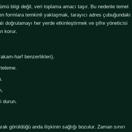
lümü bilgi değil, veri toplama amacı taşır. Bu nedenle temel
steyen formlara temkinli yaklaşmak, tarayıcı adres çubuğundaki
lı doğrulamayı her yerde etkinleştirmek ve şifre yöneticisi
n korur.
rakam-harf benzerlikleri).
rteleme.
n.
n.
i durun.
larak görüldüğü anda ilişkinin sağlığı bozulur. Zaman sınırı