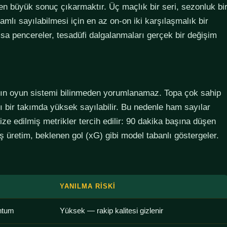
den büyük sonuç çıkarmaktır. Üç maçlık bir seri, sezonluk bi
lamlı sayılabilmesi için en az on-on iki karşılaşmalık bir
sa pencereler, tesadüfi dalgalanmaları gerçek bir değişim
ımın oyun sistemi bilinmeden yorumlanamaz. Topa çok sahip
lı bir takımda yüksek sayılabilir. Bu nedenle ham sayılar
ze edilmiş metrikler tercih edilir: 90 dakika başına düşen
 üretim, beklenen gol (xG) gibi model tabanlı göstergeler.
YANILMA RISKI
ntum
Yüksek — rakip kalitesi gizlenir