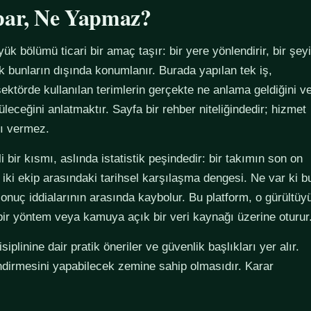
par, Ne Yapmaz?
yük bölümü ticari bir amaç taşır: bir yere yönlendirir, bir şeyi
ak bunların dışında konumlanır. Burada yapılan tek iş,
ektörde kullanılan terimlerin gerçekte ne anlama geldiğini v
züleceğini anlatmaktır. Sayfa bir rehber niteliğindedir; hizmet
tı vermez.
 bir kısmı, aslında istatistik peşindedir: bir takımın son on
 iki ekip arasındaki tarihsel karşılaşma dengesi. Ne var ki b
sonuç iddialarının arasında kaybolur. Bu platform, o gürültüy
 bir yöntem veya kamuya açık bir veri kaynağı üzerine oturur
plinine dair pratik öneriler ve güvenlik başlıkları yer alır.
ndirmesini yapabilecek zemine sahip olmasıdır. Karar