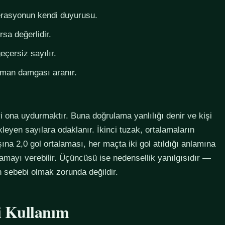
derasyonun kendi duyurusu.
rsa değerlidir.
eçersiz sayılır.
zaman damgası aranır.
i ona uydurmaktır. Buna doğrulama yanlılığı denir ve kişi
eyen sayılara odaklanır. İkinci tuzak, ortalamaların
na 2,0 gol ortalaması, her maçta iki gol atıldığı anlamına
lamayı verebilir. Üçüncüsü ise nedensellik yanılgısıdır —
in sebebi olmak zorunda değildir.
li Kullanım