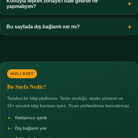
hiçbir koşulda uygun değildir. Sınır yasal olduğu kadar etik bir
Konuyla ilişkim zorlayıcı hale gelirse ne
yapmalıyım?
zorunluluktur.
Zaman sınırı koyun, harcadığınız süreyi ölçün ve gerekirse
profesyonel destek alın. Türkiye'de ücretsiz danışma hatları
Bu sayfada dış bağlantı var mı?
mevcuttur; yardım istemek güçlü bir adımdır.
Hayır. Tüm bağlantılar sayfa içi bölümlere yöneliktir; üçüncü
taraf ticari sayfalara hiçbir bağlantı verilmez.
HIZLI ÖZET
Bu Sayfa Nedir?
Tarafsız bir bilgi platformu. Terim sözlüğü, analiz yöntemi ve
15+ soruluk bilgi bankası içerir. Ticari yönlendirme barındırmaz.
Reklamsız içerik
Dış bağlantı yok