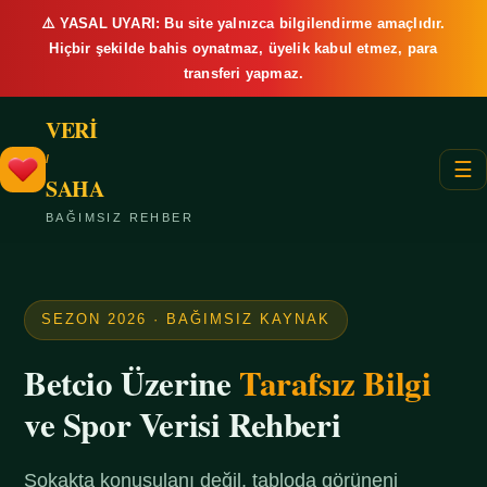
⚠️ YASAL UYARI: Bu site yalnızca bilgilendirme amaçlıdır.
Hiçbir şekilde bahis oynatmaz, üyelik kabul etmez, para
transferi yapmaz.
VERİ
/
☰
SAHA
BAĞIMSIZ REHBER
SEZON 2026 · BAĞIMSIZ KAYNAK
Betcio Üzerine
Tarafsız Bilgi
ve Spor Verisi Rehberi
Sokakta konuşulanı değil, tabloda görüneni