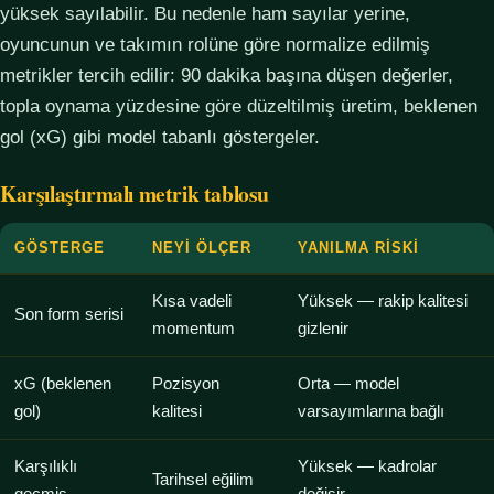
yüksek sayılabilir. Bu nedenle ham sayılar yerine,
oyuncunun ve takımın rolüne göre normalize edilmiş
metrikler tercih edilir: 90 dakika başına düşen değerler,
topla oynama yüzdesine göre düzeltilmiş üretim, beklenen
gol (xG) gibi model tabanlı göstergeler.
Karşılaştırmalı metrik tablosu
GÖSTERGE
NEYI ÖLÇER
YANILMA RISKI
Kısa vadeli
Yüksek — rakip kalitesi
Son form serisi
momentum
gizlenir
xG (beklenen
Pozisyon
Orta — model
gol)
kalitesi
varsayımlarına bağlı
Karşılıklı
Yüksek — kadrolar
Tarihsel eğilim