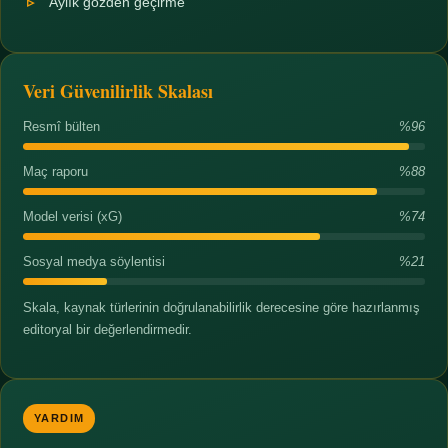
Aylık gözden geçirme
Veri Güvenilirlik Skalası
Resmî bülten
%96
Maç raporu
%88
Model verisi (xG)
%74
Sosyal medya söylentisi
%21
Skala, kaynak türlerinin doğrulanabilirlik derecesine göre hazırlanmış
editoryal bir değerlendirmedir.
YARDIM