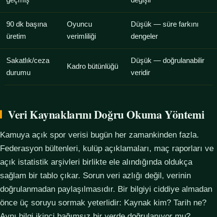
geçmiş
değişir
90 dk başına
Oyuncu
Düşük — süre farkını
üretim
verimliliği
dengeler
Sakatlık/ceza
Düşük — doğrulanabilir
Kadro bütünlüğü
durumu
veridir
Veri Kaynaklarını Doğru Okuma Yöntemi
Kamuya açık spor verisi bugün her zamankinden fazla.
Federasyon bültenleri, kulüp açıklamaları, maç raporları ve
açık istatistik arşivleri birlikte ele alındığında oldukça
sağlam bir tablo çıkar. Sorun veri azlığı değil, verinin
doğrulanmadan paylaşılmasıdır. Bir bilgiyi ciddiye almadan
önce üç soruyu sormak yeterlidir: Kaynak kim? Tarih ne?
Aynı bilgi ikinci bağımsız bir yerde doğrulanıyor mu?