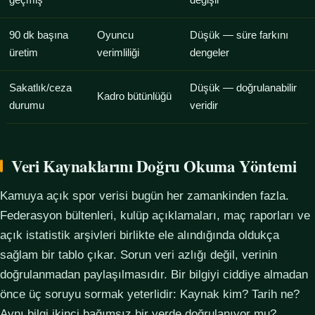
geçmiş
değişir
90 dk başına
Oyuncu
Düşük — süre farkını
üretim
verimliliği
dengeler
Sakatlık/ceza
Düşük — doğrulanabilir
Kadro bütünlüğü
durumu
veridir
Veri Kaynaklarını Doğru Okuma Yöntemi
Kamuya açık spor verisi bugün her zamankinden fazla.
Federasyon bültenleri, kulüp açıklamaları, maç raporları ve
açık istatistik arşivleri birlikte ele alındığında oldukça
sağlam bir tablo çıkar. Sorun veri azlığı değil, verinin
doğrulanmadan paylaşılmasıdır. Bir bilgiyi ciddiye almadan
önce üç soruyu sormak yeterlidir: Kaynak kim? Tarih ne?
Aynı bilgi ikinci bağımsız bir yerde doğrulanıyor mu?