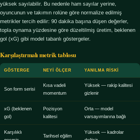
yüksek sayılabilir. Bu nedenle ham sayılar yerine,
oyuncunun ve takımın rolüne göre normalize edilmiş
metrikler tercih edilir: 90 dakika başına düşen değerler,
topla oynama yüzdesine göre düzeltilmiş üretim, beklenen
gol (xG) gibi model tabanlı göstergeler.
Karşılaştırmalı metrik tablosu
GÖSTERGE
NEYI ÖLÇER
YANILMA RISKI
Kısa vadeli
Yüksek — rakip kalitesi
Son form serisi
momentum
gizlenir
xG (beklenen
Pozisyon
Orta — model
gol)
kalitesi
varsayımlarına bağlı
Karşılıklı
Yüksek — kadrolar
Tarihsel eğilim