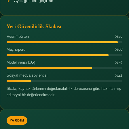
Aylık gözden geçirme
Veri Güvenilirlik Skalası
Resmî bülten
%96
Maç raporu
%88
Model verisi (xG)
%74
Sosyal medya söylentisi
%21
Skala, kaynak türlerinin doğrulanabilirlik derecesine göre hazırlanmış
editoryal bir değerlendirmedir.
YARDIM