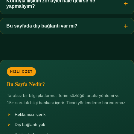
hiçbir koşulda uygun değildir. Sınır yasal olduğu kadar etik bir
Konuyla ilişkim zorlayıcı hale gelirse ne
yapmalıyım?
zorunluluktur.
Zaman sınırı koyun, harcadığınız süreyi ölçün ve gerekirse
profesyonel destek alın. Türkiye'de ücretsiz danışma hatları
Bu sayfada dış bağlantı var mı?
mevcuttur; yardım istemek güçlü bir adımdır.
Hayır. Tüm bağlantılar sayfa içi bölümlere yöneliktir; üçüncü
taraf ticari sayfalara hiçbir bağlantı verilmez.
HIZLI ÖZET
Bu Sayfa Nedir?
Tarafsız bir bilgi platformu. Terim sözlüğü, analiz yöntemi ve
15+ soruluk bilgi bankası içerir. Ticari yönlendirme barındırmaz.
Reklamsız içerik
Dış bağlantı yok