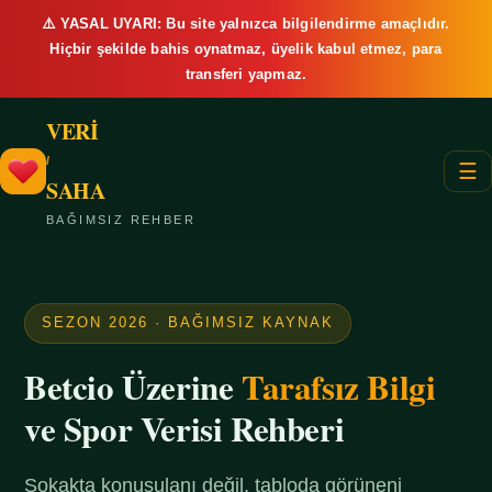
⚠️ YASAL UYARI: Bu site yalnızca bilgilendirme amaçlıdır.
Hiçbir şekilde bahis oynatmaz, üyelik kabul etmez, para
transferi yapmaz.
VERİ
/
☰
SAHA
BAĞIMSIZ REHBER
SEZON 2026 · BAĞIMSIZ KAYNAK
Betcio Üzerine
Tarafsız Bilgi
ve Spor Verisi Rehberi
Sokakta konuşulanı değil, tabloda görüneni