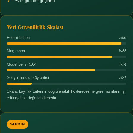
Aylık gözden geçirme
Veri Güvenilirlik Skalası
Resmî bülten
%96
Maç raporu
%88
Model verisi (xG)
%74
Sosyal medya söylentisi
%21
Skala, kaynak türlerinin doğrulanabilirlik derecesine göre hazırlanmış
editoryal bir değerlendirmedir.
YARDIM