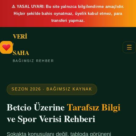
⚠️ YASAL UYARI: Bu site yalnızca bilgilendirme amaçlıdır.
Hiçbir şekilde bahis oynatmaz, üyelik kabul etmez, para
transferi yapmaz.
VERİ
/
☰
SAHA
BAĞIMSIZ REHBER
SEZON 2026 · BAĞIMSIZ KAYNAK
Betcio Üzerine
Tarafsız Bilgi
ve Spor Verisi Rehberi
Sokakta konuşulanı değil, tabloda görüneni