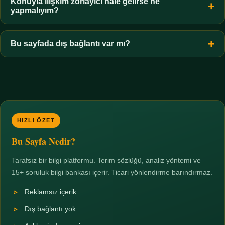
hiçbir koşulda uygun değildir. Sınır yasal olduğu kadar etik bir
Konuyla ilişkim zorlayıcı hale gelirse ne
yapmalıyım?
zorunluluktur.
Zaman sınırı koyun, harcadığınız süreyi ölçün ve gerekirse
profesyonel destek alın. Türkiye'de ücretsiz danışma hatları
Bu sayfada dış bağlantı var mı?
mevcuttur; yardım istemek güçlü bir adımdır.
Hayır. Tüm bağlantılar sayfa içi bölümlere yöneliktir; üçüncü
taraf ticari sayfalara hiçbir bağlantı verilmez.
HIZLI ÖZET
Bu Sayfa Nedir?
Tarafsız bir bilgi platformu. Terim sözlüğü, analiz yöntemi ve
15+ soruluk bilgi bankası içerir. Ticari yönlendirme barındırmaz.
Reklamsız içerik
Dış bağlantı yok