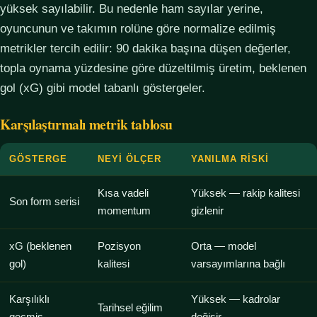
yüksek sayılabilir. Bu nedenle ham sayılar yerine,
oyuncunun ve takımın rolüne göre normalize edilmiş
metrikler tercih edilir: 90 dakika başına düşen değerler,
topla oynama yüzdesine göre düzeltilmiş üretim, beklenen
gol (xG) gibi model tabanlı göstergeler.
Karşılaştırmalı metrik tablosu
GÖSTERGE
NEYI ÖLÇER
YANILMA RISKI
Kısa vadeli
Yüksek — rakip kalitesi
Son form serisi
momentum
gizlenir
xG (beklenen
Pozisyon
Orta — model
gol)
kalitesi
varsayımlarına bağlı
Karşılıklı
Yüksek — kadrolar
Tarihsel eğilim