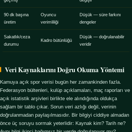
geçmiş
değişir
90 dk başına
Oyuncu
Düşük — süre farkını
üretim
verimliliği
dengeler
Sakatlık/ceza
Düşük — doğrulanabilir
Kadro bütünlüğü
durumu
veridir
Veri Kaynaklarını Doğru Okuma Yöntemi
Kamuya açık spor verisi bugün her zamankinden fazla.
Federasyon bültenleri, kulüp açıklamaları, maç raporları ve
açık istatistik arşivleri birlikte ele alındığında oldukça
sağlam bir tablo çıkar. Sorun veri azlığı değil, verinin
doğrulanmadan paylaşılmasıdır. Bir bilgiyi ciddiye almadan
önce üç soruyu sormak yeterlidir: Kaynak kim? Tarih ne?
Aynı bilgi ikinci bağımsız bir yerde doğrulanıyor mu?