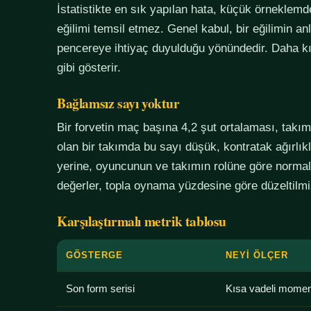
İstatistikte en sık yapılan hata, küçük örneklem
eğilimi temsil etmez. Genel kabul, bir eğilimin an
pencereye ihtiyaç duyulduğu yönündedir. Daha kı
gibi gösterir.
Bağlamsız sayı yoktur
Bir forvetin maç başına 4,2 şut ortalaması, tak
olan bir takımda bu sayı düşük, kontratak ağırlık
yerine, oyuncunun ve takımın rolüne göre normali
değerler, topla oynama yüzdesine göre düzeltilmiş
Karşılaştırmalı metrik tablosu
GÖSTERGE
NEYI ÖLÇER
Son form serisi
Kısa vadeli mome