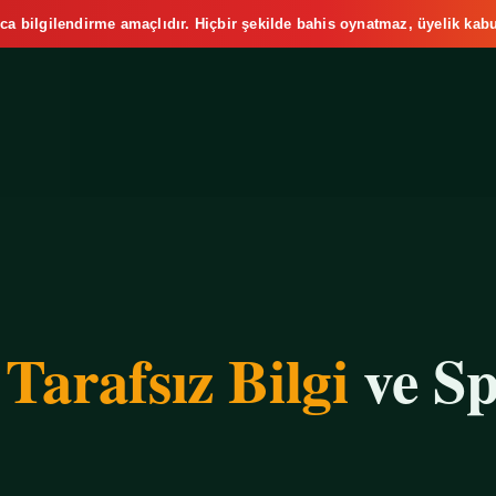
ca bilgilendirme amaçlıdır. Hiçbir şekilde bahis oynatmaz, üyelik kabu
e
Tarafsız Bilgi
ve Sp