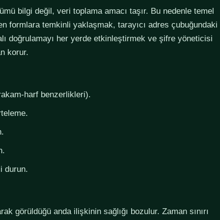
lümü bilgi değil, veri toplama amacı taşır. Bu nedenle temel
steyen formlara temkinli yaklaşmak, tarayıcı adres çubuğundaki
lı doğrulamayı her yerde etkinleştirmek ve şifre yöneticisi
n korur.
rakam-harf benzerlikleri).
rteleme.
n.
n.
i durun.
larak görüldüğü anda ilişkinin sağlığı bozulur. Zaman sınırı