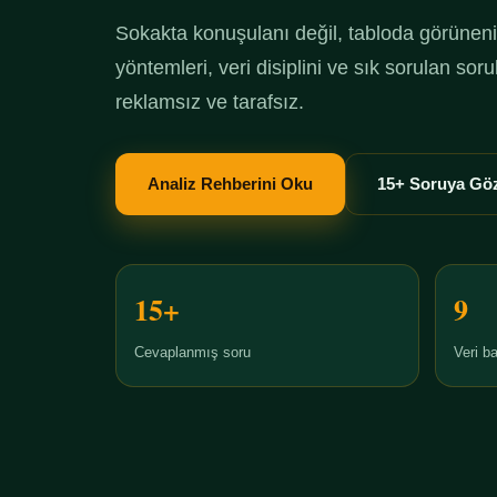
Sokakta konuşulanı değil, tabloda görüneni 
yöntemleri, veri disiplini ve sık sorulan so
reklamsız ve tarafsız.
Analiz Rehberini Oku
15+ Soruya Göz
15+
9
Cevaplanmış soru
Veri ba