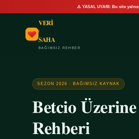
⚠️ YASAL UYARI: Bu site yalnız
VERİ
/
SAHA
BAĞIMSIZ REHBER
SEZON 2026 · BAĞIMSIZ KAYNAK
Betcio Üzerin
Rehberi