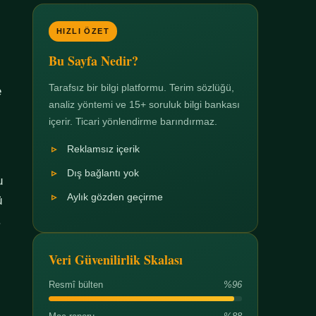
HIZLI ÖZET
Bu Sayfa Nedir?
Tarafsız bir bilgi platformu. Terim sözlüğü,
e
analiz yöntemi ve 15+ soruluk bilgi bankası
içerir. Ticari yönlendirme barındırmaz.
Reklamsız içerik
Dış bağlantı yok
u
Aylık gözden geçirme
ü
.
Veri Güvenilirlik Skalası
Resmî bülten
%96