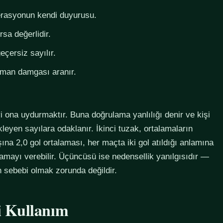
derasyonun kendi duyurusu.
rsa değerlidir.
eçersiz sayılır.
zaman damgası aranır.
i ona uydurmaktır. Buna doğrulama yanlılığı denir ve kişi
eyen sayılara odaklanır. İkinci tuzak, ortalamaların
na 2,0 gol ortalaması, her maçta iki gol atıldığı anlamına
lamayı verebilir. Üçüncüsü ise nedensellik yanılgısıdır —
in sebebi olmak zorunda değildir.
li Kullanım