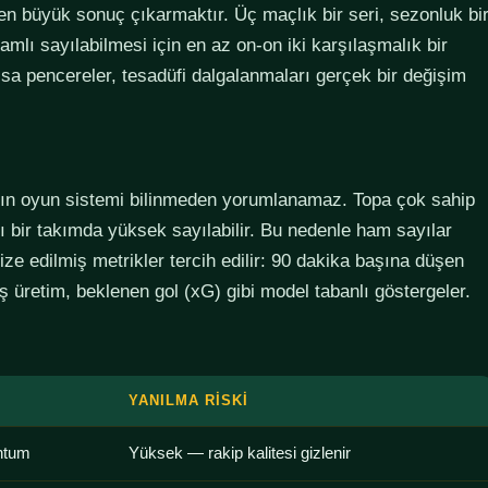
den büyük sonuç çıkarmaktır. Üç maçlık bir seri, sezonluk bi
lamlı sayılabilmesi için en az on-on iki karşılaşmalık bir
sa pencereler, tesadüfi dalgalanmaları gerçek bir değişim
ımın oyun sistemi bilinmeden yorumlanamaz. Topa çok sahip
lı bir takımda yüksek sayılabilir. Bu nedenle ham sayılar
ze edilmiş metrikler tercih edilir: 90 dakika başına düşen
 üretim, beklenen gol (xG) gibi model tabanlı göstergeler.
YANILMA RISKI
ntum
Yüksek — rakip kalitesi gizlenir