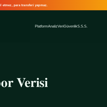
l etmez, para transferi yapmaz.
Platform
Analiz
Veri
Güvenlik
S.S.S.
or Verisi