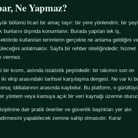
par, Ne Yapmaz?
yük bölümü ticari bir amaç taşır: bir yere yönlendirir, bir şeyi
ak bunların dışında konumlanır. Burada yapılan tek iş,
ektörde kullanılan terimlerin gerçekte ne anlama geldiğini v
züleceğini anlatmaktır. Sayfa bir rehber niteliğindedir; hizmet
tı vermez.
 bir kısmı, aslında istatistik peşindedir: bir takımın son on
 iki ekip arasındaki tarihsel karşılaşma dengesi. Ne var ki b
sonuç iddialarının arasında kaybolur. Bu platform, o gürültüy
 bir yöntem veya kamuya açık bir veri kaynağı üzerine oturur
plinine dair pratik öneriler ve güvenlik başlıkları yer alır.
ndirmesini yapabilecek zemine sahip olmasıdır. Karar