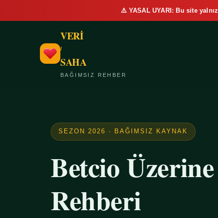
⚠️ YASAL UYARI: Bu site yalnız
VERİ
/
SAHA
BAĞIMSIZ REHBER
SEZON 2026 · BAĞIMSIZ KAYNAK
Betcio Üzerin
Rehberi