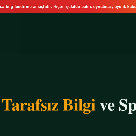
ca bilgilendirme amaçlıdır. Hiçbir şekilde bahis oynatmaz, üyelik kabu
e
Tarafsız Bilgi
ve Sp