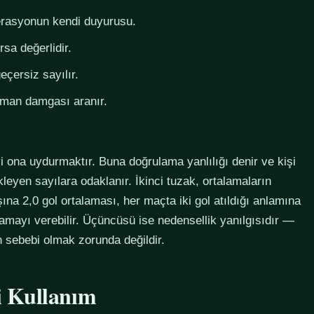
derasyonun kendi duyurusu.
rsa değerlidir.
eçersiz sayılır.
zaman damgası aranır.
i ona uydurmaktır. Buna doğrulama yanlılığı denir ve kişi
eyen sayılara odaklanır. İkinci tuzak, ortalamaların
na 2,0 gol ortalaması, her maçta iki gol atıldığı anlamına
lamayı verebilir. Üçüncüsü ise nedensellik yanılgısıdır —
in sebebi olmak zorunda değildir.
li Kullanım