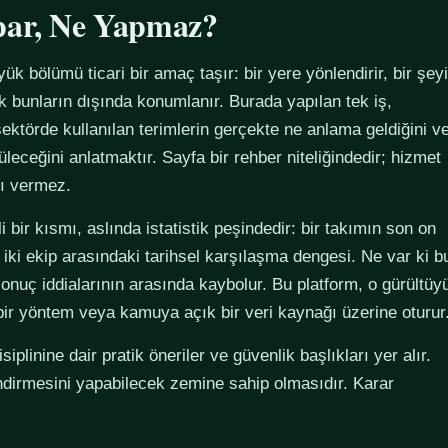
par, Ne Yapmaz?
yük bölümü ticari bir amaç taşır: bir yere yönlendirir, bir şeyi
ak bunların dışında konumlanır. Burada yapılan tek iş,
ektörde kullanılan terimlerin gerçekte ne anlama geldiğini v
züleceğini anlatmaktır. Sayfa bir rehber niteliğindedir; hizmet
tı vermez.
 bir kısmı, aslında istatistik peşindedir: bir takımın son on
 iki ekip arasındaki tarihsel karşılaşma dengesi. Ne var ki b
sonuç iddialarının arasında kaybolur. Bu platform, o gürültüy
 bir yöntem veya kamuya açık bir veri kaynağı üzerine oturur
plinine dair pratik öneriler ve güvenlik başlıkları yer alır.
ndirmesini yapabilecek zemine sahip olmasıdır. Karar