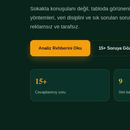
Sokakta konuşulanı değil, tabloda görüneni 
yöntemleri, veri disiplini ve sık sorulan so
reklamsız ve tarafsız.
Analiz Rehberini Oku
15+ Soruya Göz
15+
9
Cevaplanmış soru
Veri ba