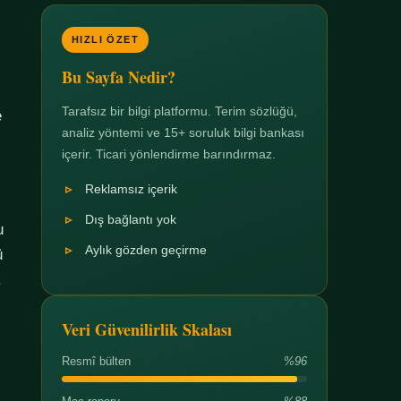
HIZLI ÖZET
Bu Sayfa Nedir?
Tarafsız bir bilgi platformu. Terim sözlüğü,
e
analiz yöntemi ve 15+ soruluk bilgi bankası
içerir. Ticari yönlendirme barındırmaz.
Reklamsız içerik
Dış bağlantı yok
u
Aylık gözden geçirme
ü
.
Veri Güvenilirlik Skalası
Resmî bülten
%96