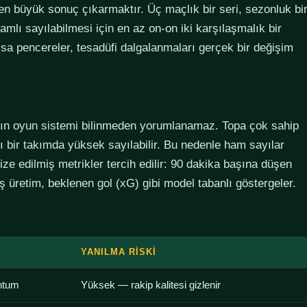
den büyük sonuç çıkarmaktır. Üç maçlık bir seri, sezonluk bi
lamlı sayılabilmesi için en az on-on iki karşılaşmalık bir
sa pencereler, tesadüfi dalgalanmaları gerçek bir değişim
ımın oyun sistemi bilinmeden yorumlanamaz. Topa çok sahip
lı bir takımda yüksek sayılabilir. Bu nedenle ham sayılar
ze edilmiş metrikler tercih edilir: 90 dakika başına düşen
 üretim, beklenen gol (xG) gibi model tabanlı göstergeler.
YANILMA RISKI
ntum
Yüksek — rakip kalitesi gizlenir