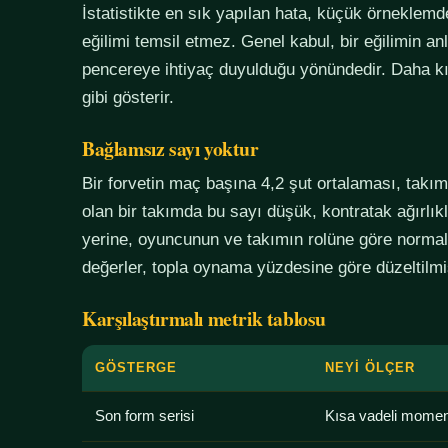
İstatistikte en sık yapılan hata, küçük örneklem
eğilimi temsil etmez. Genel kabul, bir eğilimin an
pencereye ihtiyaç duyulduğu yönündedir. Daha kı
gibi gösterir.
Bağlamsız sayı yoktur
Bir forvetin maç başına 4,2 şut ortalaması, tak
olan bir takımda bu sayı düşük, kontratak ağırlık
yerine, oyuncunun ve takımın rolüne göre normali
değerler, topla oynama yüzdesine göre düzeltilmiş
Karşılaştırmalı metrik tablosu
GÖSTERGE
NEYI ÖLÇER
Son form serisi
Kısa vadeli mome