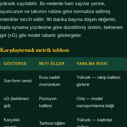
yüksek sayılabilir. Bu nedenle ham sayılar yerine,
oyuncunun ve takımın rolüne göre normalize edilmiş
metrikler tercih edilir: 90 dakika başına düşen değerler,
topla oynama yüzdesine göre düzeltilmiş üretim, beklenen
gol (xG) gibi model tabanlı göstergeler.
Karşılaştırmalı metrik tablosu
GÖSTERGE
NEYI ÖLÇER
YANILMA RISKI
Kısa vadeli
Yüksek — rakip kalitesi
Son form serisi
momentum
gizlenir
xG (beklenen
Pozisyon
Orta — model
gol)
kalitesi
varsayımlarına bağlı
Karşılıklı
Yüksek — kadrolar
Tarihsel eğilim