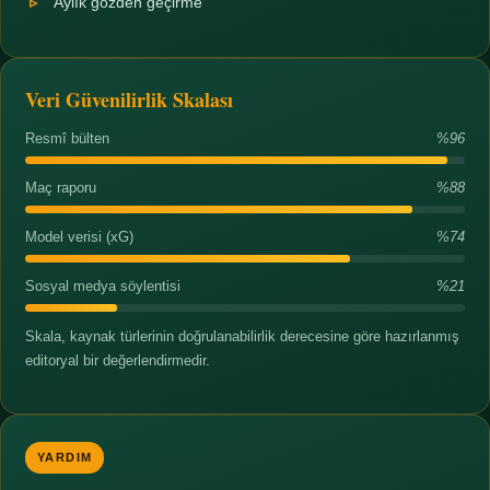
Aylık gözden geçirme
Veri Güvenilirlik Skalası
Resmî bülten
%96
Maç raporu
%88
Model verisi (xG)
%74
Sosyal medya söylentisi
%21
Skala, kaynak türlerinin doğrulanabilirlik derecesine göre hazırlanmış
editoryal bir değerlendirmedir.
YARDIM