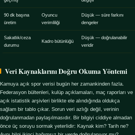
geçmiş
değişir
90 dk başına
Oyuncu
Düşük — süre farkını
üretim
verimliliği
dengeler
Sakatlık/ceza
Düşük — doğrulanabilir
Kadro bütünlüğü
durumu
veridir
Veri Kaynaklarını Doğru Okuma Yöntemi
Kamuya açık spor verisi bugün her zamankinden fazla.
Federasyon bültenleri, kulüp açıklamaları, maç raporları ve
açık istatistik arşivleri birlikte ele alındığında oldukça
sağlam bir tablo çıkar. Sorun veri azlığı değil, verinin
doğrulanmadan paylaşılmasıdır. Bir bilgiyi ciddiye almadan
önce üç soruyu sormak yeterlidir: Kaynak kim? Tarih ne?
Aynı bilgi ikinci bağımsız bir yerde doğrulanıyor mu?