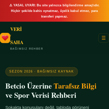
⚠️ YASAL UYARI: Bu site yalnızca bilgilendirme amaçlıdır.
Hiçbir şekilde bahis oynatmaz, üyelik kabul etmez, para
transferi yapmaz.
VERİ
/
☰
SAHA
BAĞIMSIZ REHBER
SEZON 2026 · BAĞIMSIZ KAYNAK
Betcio Üzerine
Tarafsız Bilgi
ve Spor Verisi Rehberi
Sokakta konuşulanı değil, tabloda görüneni