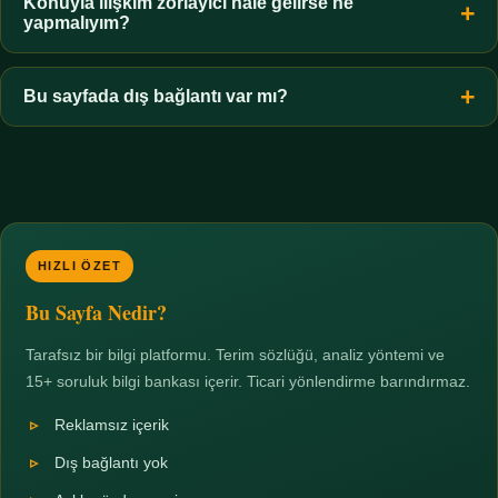
hiçbir koşulda uygun değildir. Sınır yasal olduğu kadar etik bir
Konuyla ilişkim zorlayıcı hale gelirse ne
yapmalıyım?
zorunluluktur.
Zaman sınırı koyun, harcadığınız süreyi ölçün ve gerekirse
profesyonel destek alın. Türkiye'de ücretsiz danışma hatları
Bu sayfada dış bağlantı var mı?
mevcuttur; yardım istemek güçlü bir adımdır.
Hayır. Tüm bağlantılar sayfa içi bölümlere yöneliktir; üçüncü
taraf ticari sayfalara hiçbir bağlantı verilmez.
HIZLI ÖZET
Bu Sayfa Nedir?
Tarafsız bir bilgi platformu. Terim sözlüğü, analiz yöntemi ve
15+ soruluk bilgi bankası içerir. Ticari yönlendirme barındırmaz.
Reklamsız içerik
Dış bağlantı yok