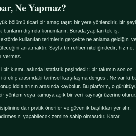
par, Ne Yapmaz?
yük bölümü ticari bir amaç taşır: bir yere yönlendirir, bir şeyi
ak bunların dışında konumlanır. Burada yapılan tek iş,
ektörde kullanılan terimlerin gerçekte ne anlama geldiğini v
züleceğini anlatmaktır. Sayfa bir rehber niteliğindedir; hizmet
tı vermez.
 bir kısmı, aslında istatistik peşindedir: bir takımın son on
 iki ekip arasındaki tarihsel karşılaşma dengesi. Ne var ki b
sonuç iddialarının arasında kaybolur. Bu platform, o gürültüy
 bir yöntem veya kamuya açık bir veri kaynağı üzerine oturur
plinine dair pratik öneriler ve güvenlik başlıkları yer alır.
ndirmesini yapabilecek zemine sahip olmasıdır. Karar