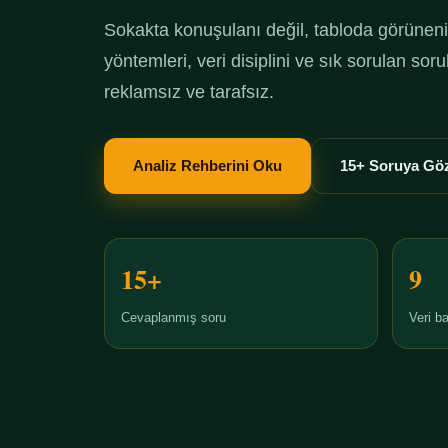
Sokakta konuşulanı değil, tabloda görüneni 
yöntemleri, veri disiplini ve sık sorulan so
reklamsız ve tarafsız.
Analiz Rehberini Oku
15+ Soruya Göz
15+
9
Cevaplanmış soru
Veri ba