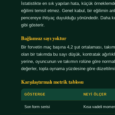
İstatistikte en sık yapılan hata, küçük örneklem
eğilimi temsil etmez. Genel kabul, bir eğilimin an
pencereye ihtiyaç duyulduğu yönündedir. Daha kı
gibi gösterir.
Bağlamsız sayı yoktur
Bir forvetin maç başına 4,2 şut ortalaması, tak
olan bir takımda bu sayı düşük, kontratak ağırlık
yerine, oyuncunun ve takımın rolüne göre normali
değerler, topla oynama yüzdesine göre düzeltilmiş
Karşılaştırmalı metrik tablosu
GÖSTERGE
NEYI ÖLÇER
Son form serisi
Kısa vadeli mome