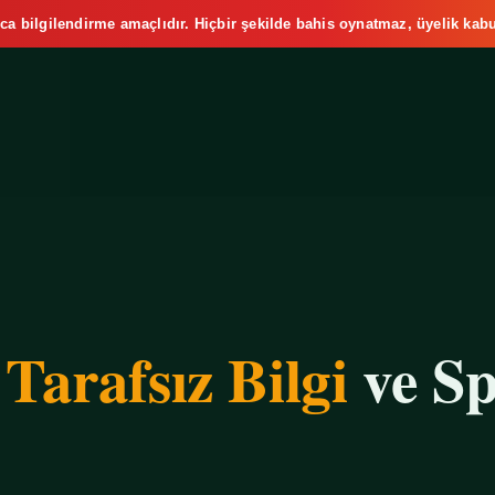
ca bilgilendirme amaçlıdır. Hiçbir şekilde bahis oynatmaz, üyelik kabu
e
Tarafsız Bilgi
ve Sp