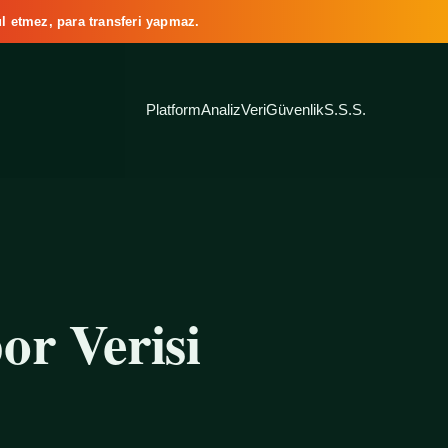
l etmez, para transferi yapmaz.
Platform
Analiz
Veri
Güvenlik
S.S.S.
or Verisi