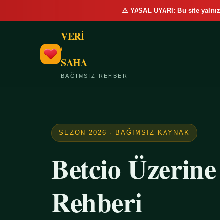
⚠️ YASAL UYARI: Bu site yalnız
VERİ
/
SAHA
BAĞIMSIZ REHBER
SEZON 2026 · BAĞIMSIZ KAYNAK
Betcio Üzerin
Rehberi