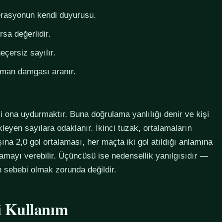
derasyonun kendi duyurusu.
rsa değerlidir.
eçersiz sayılır.
zaman damgası aranır.
i ona uydurmaktır. Buna doğrulama yanlılığı denir ve kişi
eyen sayılara odaklanır. İkinci tuzak, ortalamaların
na 2,0 gol ortalaması, her maçta iki gol atıldığı anlamına
lamayı verebilir. Üçüncüsü ise nedensellik yanılgısıdır —
in sebebi olmak zorunda değildir.
li Kullanım