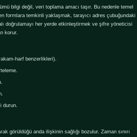
lümü bilgi değil, veri toplama amacı taşır. Bu nedenle temel
steyen formlara temkinli yaklaşmak, tarayıcı adres çubuğundaki
lı doğrulamayı her yerde etkinleştirmek ve şifre yöneticisi
n korur.
rakam-harf benzerlikleri).
rteleme.
n.
n.
i durun.
larak görüldüğü anda ilişkinin sağlığı bozulur. Zaman sınırı