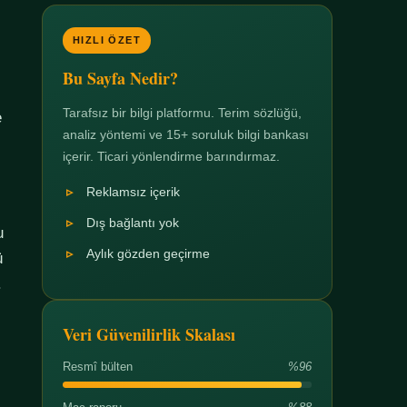
HIZLI ÖZET
Bu Sayfa Nedir?
Tarafsız bir bilgi platformu. Terim sözlüğü,
e
analiz yöntemi ve 15+ soruluk bilgi bankası
içerir. Ticari yönlendirme barındırmaz.
Reklamsız içerik
Dış bağlantı yok
u
Aylık gözden geçirme
ü
.
Veri Güvenilirlik Skalası
Resmî bülten
%96