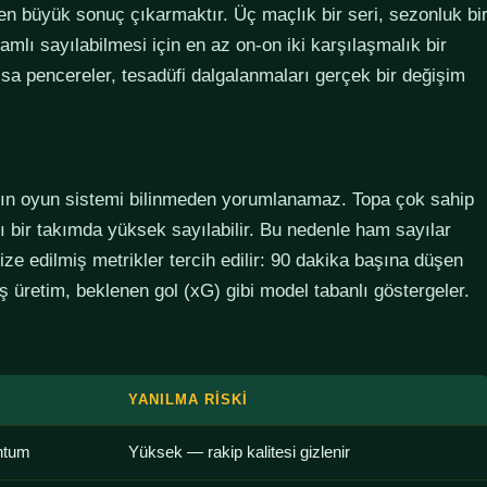
den büyük sonuç çıkarmaktır. Üç maçlık bir seri, sezonluk bi
lamlı sayılabilmesi için en az on-on iki karşılaşmalık bir
sa pencereler, tesadüfi dalgalanmaları gerçek bir değişim
ımın oyun sistemi bilinmeden yorumlanamaz. Topa çok sahip
lı bir takımda yüksek sayılabilir. Bu nedenle ham sayılar
ze edilmiş metrikler tercih edilir: 90 dakika başına düşen
 üretim, beklenen gol (xG) gibi model tabanlı göstergeler.
YANILMA RISKI
ntum
Yüksek — rakip kalitesi gizlenir