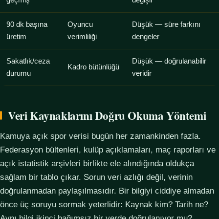
geçmiş
değişir
90 dk başına
Oyuncu
Düşük — süre farkını
üretim
verimliliği
dengeler
Sakatlık/ceza
Düşük — doğrulanabilir
Kadro bütünlüğü
durumu
veridir
Veri Kaynaklarını Doğru Okuma Yöntemi
Kamuya açık spor verisi bugün her zamankinden fazla.
Federasyon bültenleri, kulüp açıklamaları, maç raporları ve
açık istatistik arşivleri birlikte ele alındığında oldukça
sağlam bir tablo çıkar. Sorun veri azlığı değil, verinin
doğrulanmadan paylaşılmasıdır. Bir bilgiyi ciddiye almadan
önce üç soruyu sormak yeterlidir: Kaynak kim? Tarih ne?
Aynı bilgi ikinci bağımsız bir yerde doğrulanıyor mu?