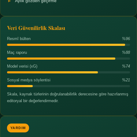
Aylık gözden geçirme
Veri Güvenilirlik Skalası
Resmî bülten
%96
Maç raporu
%88
Model verisi (xG)
%74
Sosyal medya söylentisi
%21
Skala, kaynak türlerinin doğrulanabilirlik derecesine göre hazırlanmış
editoryal bir değerlendirmedir.
YARDIM