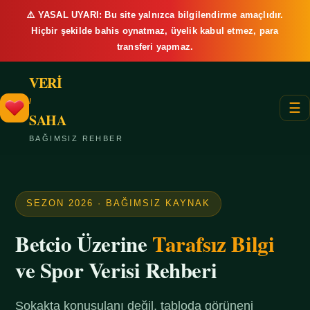
⚠️ YASAL UYARI: Bu site yalnızca bilgilendirme amaçlıdır.
Hiçbir şekilde bahis oynatmaz, üyelik kabul etmez, para
transferi yapmaz.
VERİ
/
☰
SAHA
BAĞIMSIZ REHBER
SEZON 2026 · BAĞIMSIZ KAYNAK
Betcio Üzerine
Tarafsız Bilgi
ve Spor Verisi Rehberi
Sokakta konuşulanı değil, tabloda görüneni