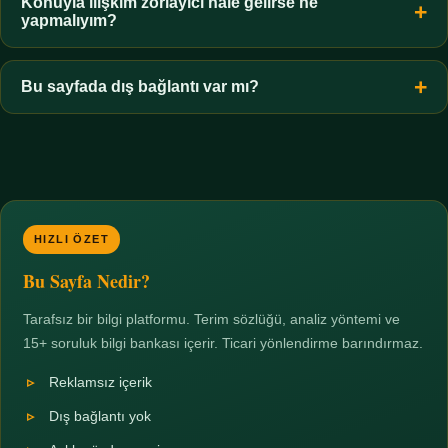
hiçbir koşulda uygun değildir. Sınır yasal olduğu kadar etik bir
Konuyla ilişkim zorlayıcı hale gelirse ne
yapmalıyım?
zorunluluktur.
Zaman sınırı koyun, harcadığınız süreyi ölçün ve gerekirse
profesyonel destek alın. Türkiye'de ücretsiz danışma hatları
Bu sayfada dış bağlantı var mı?
mevcuttur; yardım istemek güçlü bir adımdır.
Hayır. Tüm bağlantılar sayfa içi bölümlere yöneliktir; üçüncü
taraf ticari sayfalara hiçbir bağlantı verilmez.
HIZLI ÖZET
Bu Sayfa Nedir?
Tarafsız bir bilgi platformu. Terim sözlüğü, analiz yöntemi ve
15+ soruluk bilgi bankası içerir. Ticari yönlendirme barındırmaz.
Reklamsız içerik
Dış bağlantı yok