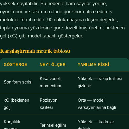
yüksek sayılabilir. Bu nedenle ham sayılar yerine,
oyuncunun ve takımın rolüne göre normalize edilmiş
metrikler tercih edilir: 90 dakika başına düşen değerler,
topla oynama yüzdesine göre düzeltilmiş üretim, beklenen
gol (xG) gibi model tabanlı göstergeler.
Karşılaştırmalı metrik tablosu
GÖSTERGE
NEYI ÖLÇER
YANILMA RISKI
Kısa vadeli
Yüksek — rakip kalitesi
Son form serisi
momentum
gizlenir
xG (beklenen
Pozisyon
Orta — model
gol)
kalitesi
varsayımlarına bağlı
Karşılıklı
Yüksek — kadrolar
Tarihsel eğilim