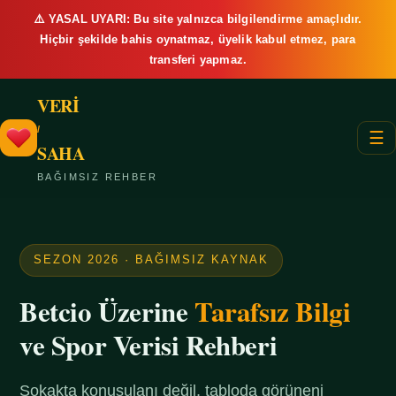
⚠️ YASAL UYARI: Bu site yalnızca bilgilendirme amaçlıdır.
Hiçbir şekilde bahis oynatmaz, üyelik kabul etmez, para
transferi yapmaz.
VERİ
/
☰
SAHA
BAĞIMSIZ REHBER
SEZON 2026 · BAĞIMSIZ KAYNAK
Betcio Üzerine
Tarafsız Bilgi
ve Spor Verisi Rehberi
Sokakta konuşulanı değil, tabloda görüneni