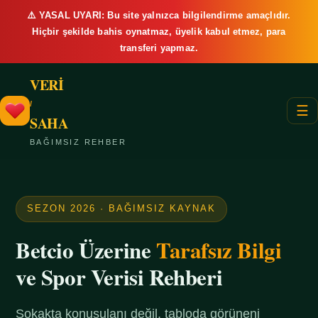
⚠️ YASAL UYARI: Bu site yalnızca bilgilendirme amaçlıdır.
Hiçbir şekilde bahis oynatmaz, üyelik kabul etmez, para
transferi yapmaz.
VERİ
/
☰
SAHA
BAĞIMSIZ REHBER
SEZON 2026 · BAĞIMSIZ KAYNAK
Betcio Üzerine
Tarafsız Bilgi
ve Spor Verisi Rehberi
Sokakta konuşulanı değil, tabloda görüneni