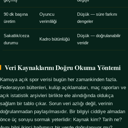
geçmiş
değişir
90 dk başına
Oyuncu
Düşük — süre farkını
üretim
verimliliği
dengeler
Sakatlık/ceza
Düşük — doğrulanabilir
Kadro bütünlüğü
durumu
veridir
Veri Kaynaklarını Doğru Okuma Yöntemi
Kamuya açık spor verisi bugün her zamankinden fazla.
Federasyon bültenleri, kulüp açıklamaları, maç raporları ve
açık istatistik arşivleri birlikte ele alındığında oldukça
sağlam bir tablo çıkar. Sorun veri azlığı değil, verinin
doğrulanmadan paylaşılmasıdır. Bir bilgiyi ciddiye almadan
önce üç soruyu sormak yeterlidir: Kaynak kim? Tarih ne?
Aynı bilgi ikinci bağımsız bir yerde doğrulanıyor mu?