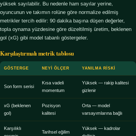
yüksek sayılabilir. Bu nedenle ham sayılar yerine,
oyuncunun ve takımın rolüne göre normalize edilmiş
metrikler tercih edilir: 90 dakika başına düşen değerler,
topla oynama yüzdesine göre düzeltilmiş üretim, beklenen
gol (xG) gibi model tabanlı göstergeler.
Karşılaştırmalı metrik tablosu
GÖSTERGE
NEYI ÖLÇER
YANILMA RISKI
Kısa vadeli
Yüksek — rakip kalitesi
Son form serisi
momentum
gizlenir
xG (beklenen
Pozisyon
Orta — model
gol)
kalitesi
varsayımlarına bağlı
Karşılıklı
Yüksek — kadrolar
Tarihsel eğilim