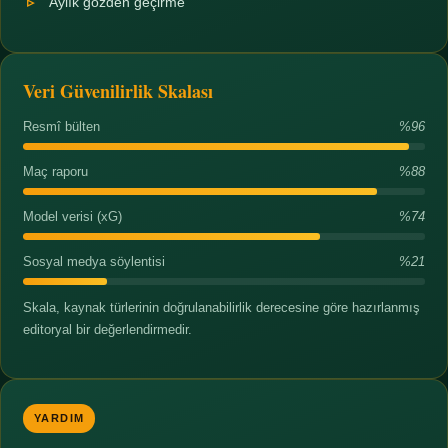
Aylık gözden geçirme
Veri Güvenilirlik Skalası
Resmî bülten
%96
Maç raporu
%88
Model verisi (xG)
%74
Sosyal medya söylentisi
%21
Skala, kaynak türlerinin doğrulanabilirlik derecesine göre hazırlanmış
editoryal bir değerlendirmedir.
YARDIM