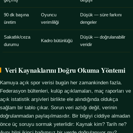
geçmiş
değişir
90 dk başına
Oyuncu
Düşük — süre farkını
üretim
verimliliği
dengeler
Sakatlık/ceza
Düşük — doğrulanabilir
Kadro bütünlüğü
durumu
veridir
Veri Kaynaklarını Doğru Okuma Yöntemi
Kamuya açık spor verisi bugün her zamankinden fazla.
Federasyon bültenleri, kulüp açıklamaları, maç raporları ve
açık istatistik arşivleri birlikte ele alındığında oldukça
sağlam bir tablo çıkar. Sorun veri azlığı değil, verinin
doğrulanmadan paylaşılmasıdır. Bir bilgiyi ciddiye almadan
önce üç soruyu sormak yeterlidir: Kaynak kim? Tarih ne?
Aynı bilgi ikinci bağımsız bir yerde doğrulanıyor mu?