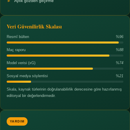
Aylık gözden geçirme
Veri Güvenilirlik Skalası
Resmî bülten
%96
Maç raporu
%88
Model verisi (xG)
%74
Sosyal medya söylentisi
%21
Skala, kaynak türlerinin doğrulanabilirlik derecesine göre hazırlanmış
editoryal bir değerlendirmedir.
YARDIM