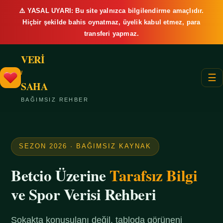
⚠️ YASAL UYARI: Bu site yalnızca bilgilendirme amaçlıdır.
Hiçbir şekilde bahis oynatmaz, üyelik kabul etmez, para
transferi yapmaz.
VERİ
/
☰
SAHA
BAĞIMSIZ REHBER
SEZON 2026 · BAĞIMSIZ KAYNAK
Betcio Üzerine
Tarafsız Bilgi
ve Spor Verisi Rehberi
Sokakta konuşulanı değil, tabloda görüneni