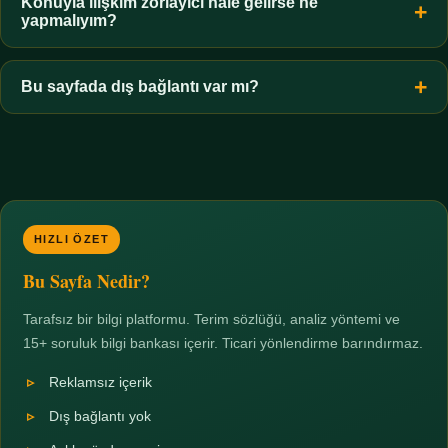
hiçbir koşulda uygun değildir. Sınır yasal olduğu kadar etik bir
Konuyla ilişkim zorlayıcı hale gelirse ne
yapmalıyım?
zorunluluktur.
Zaman sınırı koyun, harcadığınız süreyi ölçün ve gerekirse
profesyonel destek alın. Türkiye'de ücretsiz danışma hatları
Bu sayfada dış bağlantı var mı?
mevcuttur; yardım istemek güçlü bir adımdır.
Hayır. Tüm bağlantılar sayfa içi bölümlere yöneliktir; üçüncü
taraf ticari sayfalara hiçbir bağlantı verilmez.
HIZLI ÖZET
Bu Sayfa Nedir?
Tarafsız bir bilgi platformu. Terim sözlüğü, analiz yöntemi ve
15+ soruluk bilgi bankası içerir. Ticari yönlendirme barındırmaz.
Reklamsız içerik
Dış bağlantı yok