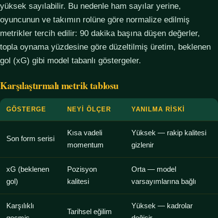
yüksek sayılabilir. Bu nedenle ham sayılar yerine,
oyuncunun ve takımın rolüne göre normalize edilmiş
metrikler tercih edilir: 90 dakika başına düşen değerler,
topla oynama yüzdesine göre düzeltilmiş üretim, beklenen
gol (xG) gibi model tabanlı göstergeler.
Karşılaştırmalı metrik tablosu
GÖSTERGE
NEYI ÖLÇER
YANILMA RISKI
Kısa vadeli
Yüksek — rakip kalitesi
Son form serisi
momentum
gizlenir
xG (beklenen
Pozisyon
Orta — model
gol)
kalitesi
varsayımlarına bağlı
Karşılıklı
Yüksek — kadrolar
Tarihsel eğilim