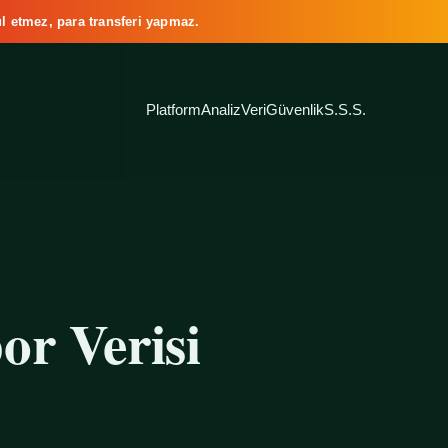
l etmez, para transferi yapmaz.
Platform
Analiz
Veri
Güvenlik
S.S.S.
or Verisi