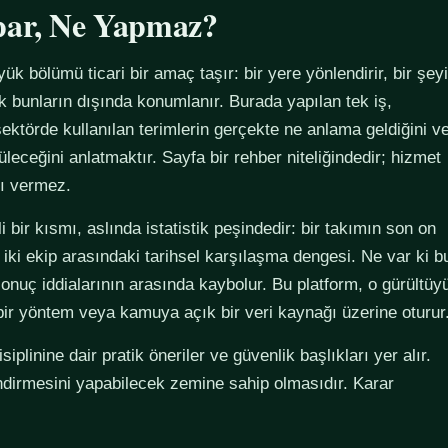
par, Ne Yapmaz?
yük bölümü ticari bir amaç taşır: bir yere yönlendirir, bir şeyi
ak bunların dışında konumlanır. Burada yapılan tek iş,
ektörde kullanılan terimlerin gerçekte ne anlama geldiğini v
züleceğini anlatmaktır. Sayfa bir rehber niteliğindedir; hizmet
tı vermez.
 bir kısmı, aslında istatistik peşindedir: bir takımın son on
 iki ekip arasındaki tarihsel karşılaşma dengesi. Ne var ki b
sonuç iddialarının arasında kaybolur. Bu platform, o gürültüy
 bir yöntem veya kamuya açık bir veri kaynağı üzerine oturur
plinine dair pratik öneriler ve güvenlik başlıkları yer alır.
ndirmesini yapabilecek zemine sahip olmasıdır. Karar