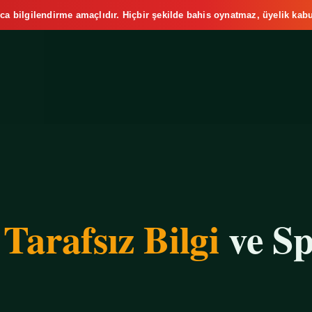
ca bilgilendirme amaçlıdır. Hiçbir şekilde bahis oynatmaz, üyelik kabu
e
Tarafsız Bilgi
ve Sp