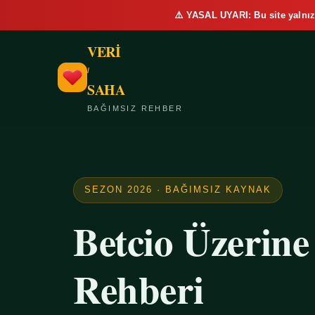
⚠️ YASAL UYARI: Bu site yalnız
VERİ
/
SAHA
BAĞIMSIZ REHBER
SEZON 2026 · BAĞIMSIZ KAYNAK
Betcio Üzerin
Rehberi