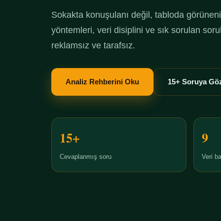
Sokakta konuşulanı değil, tabloda görüneni 
yöntemleri, veri disiplini ve sık sorulan so
reklamsız ve tarafsız.
Analiz Rehberini Oku
15+ Soruya Göz
15+
9
Cevaplanmış soru
Veri ba