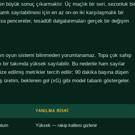
den büyük sonuç çıkarmaktır. Üç maçlık bir seri, sezonluk bi
lamlı sayılabilmesi için en az on-on iki karşılaşmalık bir
sa pencereler, tesadüfi dalgalanmaları gerçek bir değişim
ımın oyun sistemi bilinmeden yorumlanamaz. Topa çok sahip
lı bir takımda yüksek sayılabilir. Bu nedenle ham sayılar
ze edilmiş metrikler tercih edilir: 90 dakika başına düşen
 üretim, beklenen gol (xG) gibi model tabanlı göstergeler.
YANILMA RISKI
ntum
Yüksek — rakip kalitesi gizlenir