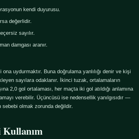
derasyonun kendi duyurusu.
rsa değerlidir.
eçersiz sayılır.
zaman damgası aranır.
i ona uydurmaktır. Buna doğrulama yanlılığı denir ve kişi
eyen sayılara odaklanır. İkinci tuzak, ortalamaların
na 2,0 gol ortalaması, her maçta iki gol atıldığı anlamına
lamayı verebilir. Üçüncüsü ise nedensellik yanılgısıdır —
in sebebi olmak zorunda değildir.
li Kullanım