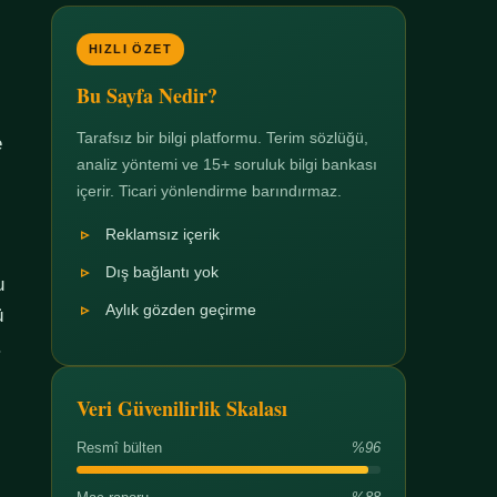
HIZLI ÖZET
Bu Sayfa Nedir?
Tarafsız bir bilgi platformu. Terim sözlüğü,
e
analiz yöntemi ve 15+ soruluk bilgi bankası
içerir. Ticari yönlendirme barındırmaz.
Reklamsız içerik
Dış bağlantı yok
u
Aylık gözden geçirme
ü
.
Veri Güvenilirlik Skalası
Resmî bülten
%96