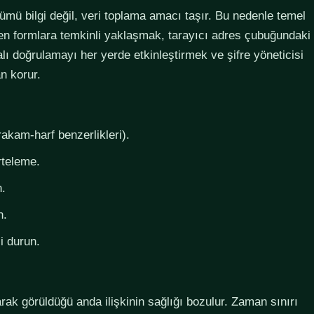
lümü bilgi değil, veri toplama amacı taşır. Bu nedenle temel
steyen formlara temkinli yaklaşmak, tarayıcı adres çubuğundaki
lı doğrulamayı her yerde etkinleştirmek ve şifre yöneticisi
n korur.
rakam-harf benzerlikleri).
rteleme.
n.
n.
i durun.
larak görüldüğü anda ilişkinin sağlığı bozulur. Zaman sınırı