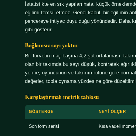
İstatistikte en sık yapılan hata, küçük örneklem
eğilimi temsil etmez. Genel kabul, bir eğilimin an
pencereye ihtiyaç duyulduğu yönündedir. Daha kı
gibi gösterir.
Bağlamsız sayı yoktur
Bir forvetin maç başına 4,2 şut ortalaması, tak
olan bir takımda bu sayı düşük, kontratak ağırlık
yerine, oyuncunun ve takımın rolüne göre normali
değerler, topla oynama yüzdesine göre düzeltilmiş
Karşılaştırmalı metrik tablosu
GÖSTERGE
NEYI ÖLÇER
Son form serisi
Kısa vadeli mome