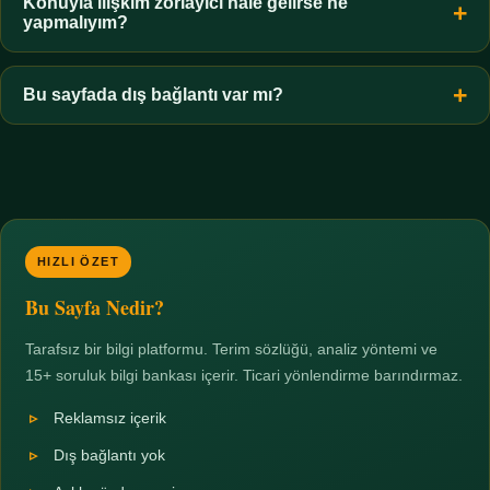
hiçbir koşulda uygun değildir. Sınır yasal olduğu kadar etik bir
Konuyla ilişkim zorlayıcı hale gelirse ne
yapmalıyım?
zorunluluktur.
Zaman sınırı koyun, harcadığınız süreyi ölçün ve gerekirse
profesyonel destek alın. Türkiye'de ücretsiz danışma hatları
Bu sayfada dış bağlantı var mı?
mevcuttur; yardım istemek güçlü bir adımdır.
Hayır. Tüm bağlantılar sayfa içi bölümlere yöneliktir; üçüncü
taraf ticari sayfalara hiçbir bağlantı verilmez.
HIZLI ÖZET
Bu Sayfa Nedir?
Tarafsız bir bilgi platformu. Terim sözlüğü, analiz yöntemi ve
15+ soruluk bilgi bankası içerir. Ticari yönlendirme barındırmaz.
Reklamsız içerik
Dış bağlantı yok