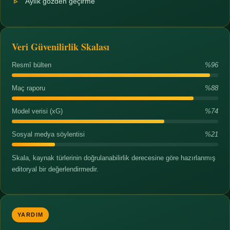
Aylık gözden geçirme
Veri Güvenilirlik Skalası
Resmî bülten
%96
Maç raporu
%88
Model verisi (xG)
%74
Sosyal medya söylentisi
%21
Skala, kaynak türlerinin doğrulanabilirlik derecesine göre hazırlanmış
editoryal bir değerlendirmedir.
YARDIM