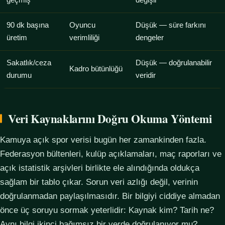
geçmiş
değişir
90 dk başına
Oyuncu
Düşük — süre farkını
üretim
verimliliği
dengeler
Sakatlık/ceza
Düşük — doğrulanabilir
Kadro bütünlüğü
durumu
veridir
Veri Kaynaklarını Doğru Okuma Yöntemi
Kamuya açık spor verisi bugün her zamankinden fazla.
Federasyon bültenleri, kulüp açıklamaları, maç raporları ve
açık istatistik arşivleri birlikte ele alındığında oldukça
sağlam bir tablo çıkar. Sorun veri azlığı değil, verinin
doğrulanmadan paylaşılmasıdır. Bir bilgiyi ciddiye almadan
önce üç soruyu sormak yeterlidir: Kaynak kim? Tarih ne?
Aynı bilgi ikinci bağımsız bir yerde doğrulanıyor mu?