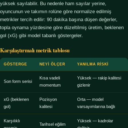
yüksek sayılabilir. Bu nedenle ham sayılar yerine,
oyuncunun ve takımın rolüne göre normalize edilmiş
metrikler tercih edilir: 90 dakika başına düşen değerler,
topla oynama yüzdesine göre düzeltilmiş üretim, beklenen
gol (xG) gibi model tabanlı göstergeler.
Karşılaştırmalı metrik tablosu
GÖSTERGE
NEYI ÖLÇER
YANILMA RISKI
Kısa vadeli
Yüksek — rakip kalitesi
Son form serisi
momentum
gizlenir
xG (beklenen
Pozisyon
Orta — model
gol)
kalitesi
varsayımlarına bağlı
Karşılıklı
Yüksek — kadrolar
Tarihsel eğilim