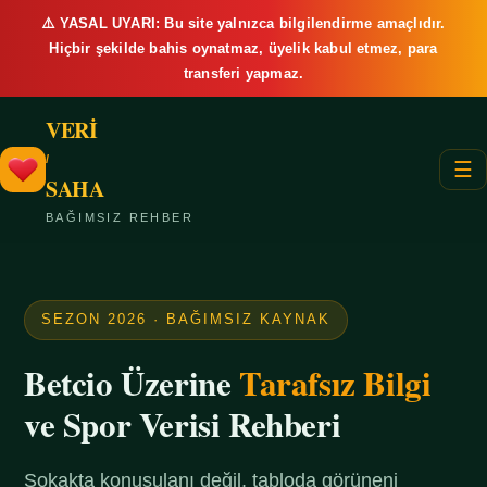
⚠️ YASAL UYARI: Bu site yalnızca bilgilendirme amaçlıdır.
Hiçbir şekilde bahis oynatmaz, üyelik kabul etmez, para
transferi yapmaz.
VERİ
/
☰
SAHA
BAĞIMSIZ REHBER
SEZON 2026 · BAĞIMSIZ KAYNAK
Betcio Üzerine
Tarafsız Bilgi
ve Spor Verisi Rehberi
Sokakta konuşulanı değil, tabloda görüneni