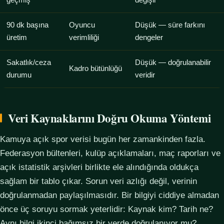
geçmiş
değişir
90 dk başına
Oyuncu
Düşük — süre farkını
üretim
verimliliği
dengeler
Sakatlık/ceza
Düşük — doğrulanabilir
Kadro bütünlüğü
durumu
veridir
Veri Kaynaklarını Doğru Okuma Yöntemi
Kamuya açık spor verisi bugün her zamankinden fazla.
Federasyon bültenleri, kulüp açıklamaları, maç raporları ve
açık istatistik arşivleri birlikte ele alındığında oldukça
sağlam bir tablo çıkar. Sorun veri azlığı değil, verinin
doğrulanmadan paylaşılmasıdır. Bir bilgiyi ciddiye almadan
önce üç soruyu sormak yeterlidir: Kaynak kim? Tarih ne?
Aynı bilgi ikinci bağımsız bir yerde doğrulanıyor mu?