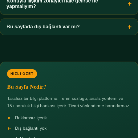
hiçbir koşulda uygun değildir. Sınır yasal olduğu kadar etik bir
Konuyla ilişkim zorlayıcı hale gelirse ne
yapmalıyım?
zorunluluktur.
Zaman sınırı koyun, harcadığınız süreyi ölçün ve gerekirse
profesyonel destek alın. Türkiye'de ücretsiz danışma hatları
Bu sayfada dış bağlantı var mı?
mevcuttur; yardım istemek güçlü bir adımdır.
Hayır. Tüm bağlantılar sayfa içi bölümlere yöneliktir; üçüncü
taraf ticari sayfalara hiçbir bağlantı verilmez.
HIZLI ÖZET
Bu Sayfa Nedir?
Tarafsız bir bilgi platformu. Terim sözlüğü, analiz yöntemi ve
15+ soruluk bilgi bankası içerir. Ticari yönlendirme barındırmaz.
Reklamsız içerik
Dış bağlantı yok