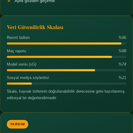
Aylık gözden geçirme
Veri Güvenilirlik Skalası
Resmî bülten
%96
Maç raporu
%88
Model verisi (xG)
%74
Sosyal medya söylentisi
%21
Skala, kaynak türlerinin doğrulanabilirlik derecesine göre hazırlanmış
editoryal bir değerlendirmedir.
YARDIM