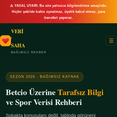
⚠️ YASAL UYARI: Bu site yalnızca bilgilendirme amaçlıdır.
Hiçbir şekilde bahis oynatmaz, üyelik kabul etmez, para
transferi yapmaz.
VERİ
/
☰
SAHA
BAĞIMSIZ REHBER
SEZON 2026 · BAĞIMSIZ KAYNAK
Betcio Üzerine
Tarafsız Bilgi
ve Spor Verisi Rehberi
Sokakta konuşulanı değil, tabloda görüneni