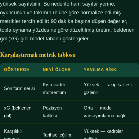
yüksek sayılabilir. Bu nedenle ham sayılar yerine,
oyuncunun ve takımın rolüne göre normalize edilmiş
metrikler tercih edilir: 90 dakika başına düşen değerler,
topla oynama yüzdesine göre düzeltilmiş üretim, beklenen
gol (xG) gibi model tabanlı göstergeler.
Karşılaştırmalı metrik tablosu
GÖSTERGE
NEYI ÖLÇER
YANILMA RISKI
Kısa vadeli
Yüksek — rakip kalitesi
Son form serisi
momentum
gizlenir
xG (beklenen
Pozisyon
Orta — model
gol)
kalitesi
varsayımlarına bağlı
Karşılıklı
Yüksek — kadrolar
Tarihsel eğilim