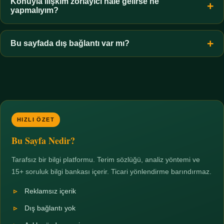
hiçbir koşulda uygun değildir. Sınır yasal olduğu kadar etik bir
Konuyla ilişkim zorlayıcı hale gelirse ne
yapmalıyım?
zorunluluktur.
Zaman sınırı koyun, harcadığınız süreyi ölçün ve gerekirse
profesyonel destek alın. Türkiye'de ücretsiz danışma hatları
Bu sayfada dış bağlantı var mı?
mevcuttur; yardım istemek güçlü bir adımdır.
Hayır. Tüm bağlantılar sayfa içi bölümlere yöneliktir; üçüncü
taraf ticari sayfalara hiçbir bağlantı verilmez.
HIZLI ÖZET
Bu Sayfa Nedir?
Tarafsız bir bilgi platformu. Terim sözlüğü, analiz yöntemi ve
15+ soruluk bilgi bankası içerir. Ticari yönlendirme barındırmaz.
Reklamsız içerik
Dış bağlantı yok