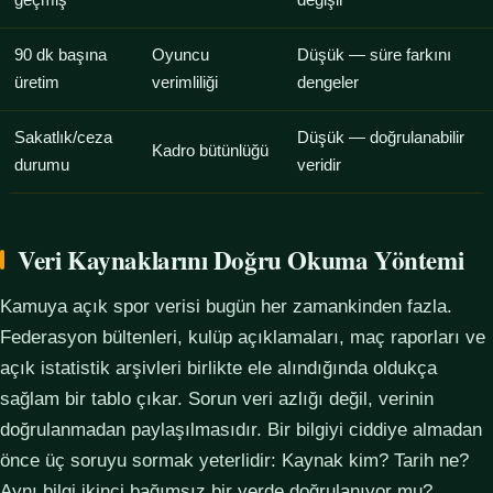
geçmiş
değişir
90 dk başına
Oyuncu
Düşük — süre farkını
üretim
verimliliği
dengeler
Sakatlık/ceza
Düşük — doğrulanabilir
Kadro bütünlüğü
durumu
veridir
Veri Kaynaklarını Doğru Okuma Yöntemi
Kamuya açık spor verisi bugün her zamankinden fazla.
Federasyon bültenleri, kulüp açıklamaları, maç raporları ve
açık istatistik arşivleri birlikte ele alındığında oldukça
sağlam bir tablo çıkar. Sorun veri azlığı değil, verinin
doğrulanmadan paylaşılmasıdır. Bir bilgiyi ciddiye almadan
önce üç soruyu sormak yeterlidir: Kaynak kim? Tarih ne?
Aynı bilgi ikinci bağımsız bir yerde doğrulanıyor mu?