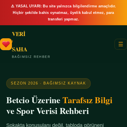
⚠️ YASAL UYARI: Bu site yalnızca bilgilendirme amaçlıdır.
Hiçbir şekilde bahis oynatmaz, üyelik kabul etmez, para
transferi yapmaz.
VERİ
/
☰
SAHA
BAĞIMSIZ REHBER
SEZON 2026 · BAĞIMSIZ KAYNAK
Betcio Üzerine
Tarafsız Bilgi
ve Spor Verisi Rehberi
Sokakta konuşulanı değil, tabloda görüneni