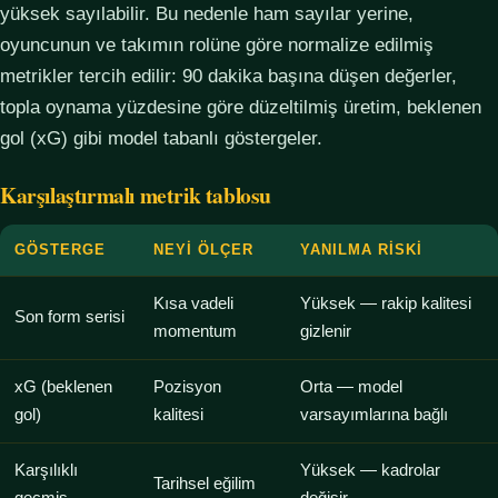
yüksek sayılabilir. Bu nedenle ham sayılar yerine,
oyuncunun ve takımın rolüne göre normalize edilmiş
metrikler tercih edilir: 90 dakika başına düşen değerler,
topla oynama yüzdesine göre düzeltilmiş üretim, beklenen
gol (xG) gibi model tabanlı göstergeler.
Karşılaştırmalı metrik tablosu
GÖSTERGE
NEYI ÖLÇER
YANILMA RISKI
Kısa vadeli
Yüksek — rakip kalitesi
Son form serisi
momentum
gizlenir
xG (beklenen
Pozisyon
Orta — model
gol)
kalitesi
varsayımlarına bağlı
Karşılıklı
Yüksek — kadrolar
Tarihsel eğilim