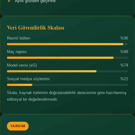
Aylık gözden geçirme
Veri Güvenilirlik Skalası
Resmî bülten
%96
Maç raporu
%88
Model verisi (xG)
%74
Sosyal medya söylentisi
%21
Skala, kaynak türlerinin doğrulanabilirlik derecesine göre hazırlanmış
editoryal bir değerlendirmedir.
YARDIM