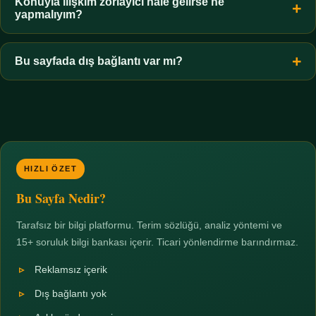
hiçbir koşulda uygun değildir. Sınır yasal olduğu kadar etik bir
Konuyla ilişkim zorlayıcı hale gelirse ne
yapmalıyım?
zorunluluktur.
Zaman sınırı koyun, harcadığınız süreyi ölçün ve gerekirse
profesyonel destek alın. Türkiye'de ücretsiz danışma hatları
Bu sayfada dış bağlantı var mı?
mevcuttur; yardım istemek güçlü bir adımdır.
Hayır. Tüm bağlantılar sayfa içi bölümlere yöneliktir; üçüncü
taraf ticari sayfalara hiçbir bağlantı verilmez.
HIZLI ÖZET
Bu Sayfa Nedir?
Tarafsız bir bilgi platformu. Terim sözlüğü, analiz yöntemi ve
15+ soruluk bilgi bankası içerir. Ticari yönlendirme barındırmaz.
Reklamsız içerik
Dış bağlantı yok