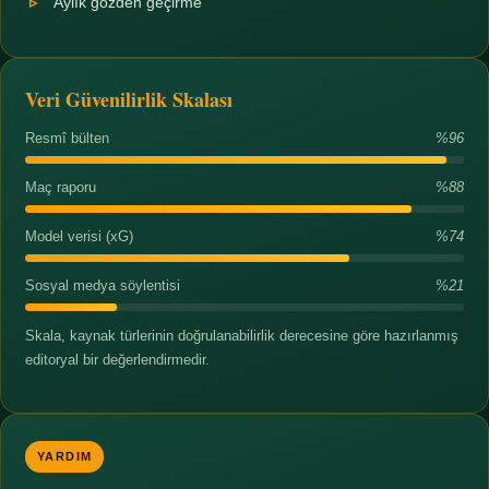
Aylık gözden geçirme
Veri Güvenilirlik Skalası
Resmî bülten
%96
Maç raporu
%88
Model verisi (xG)
%74
Sosyal medya söylentisi
%21
Skala, kaynak türlerinin doğrulanabilirlik derecesine göre hazırlanmış
editoryal bir değerlendirmedir.
YARDIM