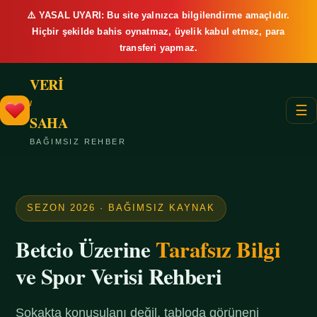
⚠️ YASAL UYARI: Bu site yalnızca bilgilendirme amaçlıdır.
Hiçbir şekilde bahis oynatmaz, üyelik kabul etmez, para
transferi yapmaz.
VERİ
/
☰
SAHA
BAĞIMSIZ REHBER
SEZON 2026 · BAĞIMSIZ KAYNAK
Betcio Üzerine
Tarafsız Bilgi
ve Spor Verisi Rehberi
Sokakta konuşulanı değil, tabloda görüneni