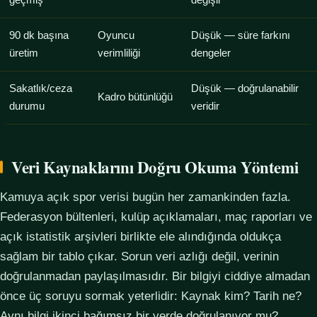
geçmiş
değişir
90 dk başına
Oyuncu
Düşük — süre farkını
üretim
verimliliği
dengeler
Sakatlık/ceza
Düşük — doğrulanabilir
Kadro bütünlüğü
durumu
veridir
Veri Kaynaklarını Doğru Okuma Yöntemi
Kamuya açık spor verisi bugün her zamankinden fazla.
Federasyon bültenleri, kulüp açıklamaları, maç raporları ve
açık istatistik arşivleri birlikte ele alındığında oldukça
sağlam bir tablo çıkar. Sorun veri azlığı değil, verinin
doğrulanmadan paylaşılmasıdır. Bir bilgiyi ciddiye almadan
önce üç soruyu sormak yeterlidir: Kaynak kim? Tarih ne?
Aynı bilgi ikinci bağımsız bir yerde doğrulanıyor mu?