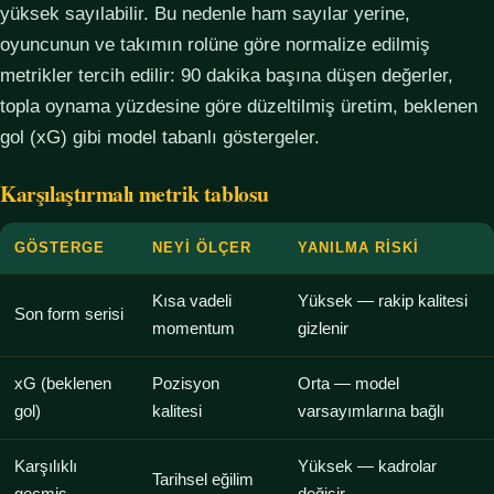
yüksek sayılabilir. Bu nedenle ham sayılar yerine,
oyuncunun ve takımın rolüne göre normalize edilmiş
metrikler tercih edilir: 90 dakika başına düşen değerler,
topla oynama yüzdesine göre düzeltilmiş üretim, beklenen
gol (xG) gibi model tabanlı göstergeler.
Karşılaştırmalı metrik tablosu
GÖSTERGE
NEYI ÖLÇER
YANILMA RISKI
Kısa vadeli
Yüksek — rakip kalitesi
Son form serisi
momentum
gizlenir
xG (beklenen
Pozisyon
Orta — model
gol)
kalitesi
varsayımlarına bağlı
Karşılıklı
Yüksek — kadrolar
Tarihsel eğilim