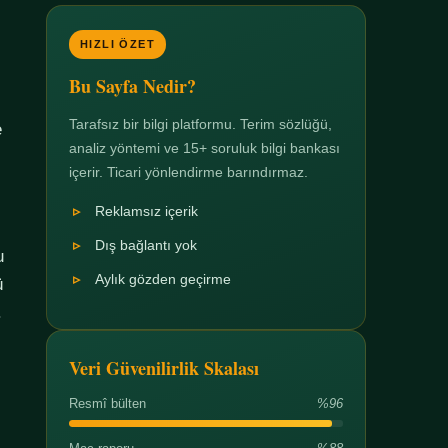
HIZLI ÖZET
Bu Sayfa Nedir?
Tarafsız bir bilgi platformu. Terim sözlüğü,
e
analiz yöntemi ve 15+ soruluk bilgi bankası
içerir. Ticari yönlendirme barındırmaz.
Reklamsız içerik
Dış bağlantı yok
u
Aylık gözden geçirme
ü
.
Veri Güvenilirlik Skalası
Resmî bülten
%96