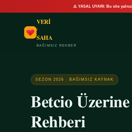
⚠️ YASAL UYARI: Bu site yalnız
VERİ
/
SAHA
BAĞIMSIZ REHBER
SEZON 2026 · BAĞIMSIZ KAYNAK
Betcio Üzerin
Rehberi