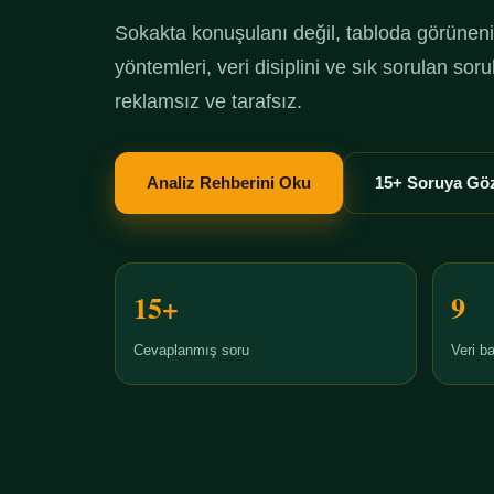
Sokakta konuşulanı değil, tabloda görüneni 
yöntemleri, veri disiplini ve sık sorulan so
reklamsız ve tarafsız.
Analiz Rehberini Oku
15+ Soruya Göz
15+
9
Cevaplanmış soru
Veri ba