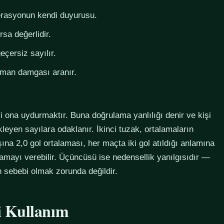
derasyonun kendi duyurusu.
rsa değerlidir.
eçersiz sayılır.
zaman damgası aranır.
i ona uydurmaktır. Buna doğrulama yanlılığı denir ve kişi
eyen sayılara odaklanır. İkinci tuzak, ortalamaların
na 2,0 gol ortalaması, her maçta iki gol atıldığı anlamına
lamayı verebilir. Üçüncüsü ise nedensellik yanılgısıdır —
in sebebi olmak zorunda değildir.
li Kullanım