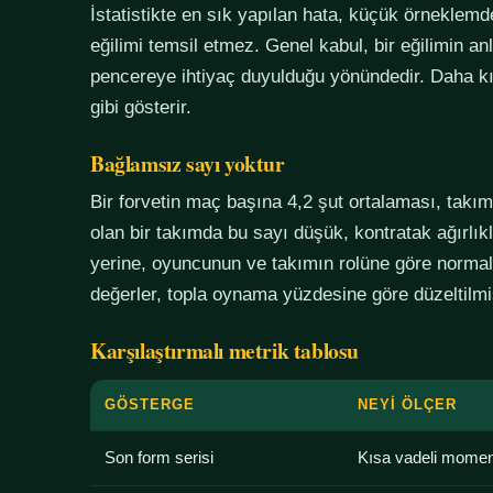
İstatistikte en sık yapılan hata, küçük örneklem
eğilimi temsil etmez. Genel kabul, bir eğilimin an
pencereye ihtiyaç duyulduğu yönündedir. Daha kı
gibi gösterir.
Bağlamsız sayı yoktur
Bir forvetin maç başına 4,2 şut ortalaması, tak
olan bir takımda bu sayı düşük, kontratak ağırlık
yerine, oyuncunun ve takımın rolüne göre normali
değerler, topla oynama yüzdesine göre düzeltilmiş
Karşılaştırmalı metrik tablosu
GÖSTERGE
NEYI ÖLÇER
Son form serisi
Kısa vadeli mome