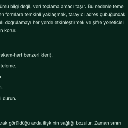
lümü bilgi değil, veri toplama amacı taşır. Bu nedenle temel
steyen formlara temkinli yaklaşmak, tarayıcı adres çubuğundaki
lı doğrulamayı her yerde etkinleştirmek ve şifre yöneticisi
n korur.
rakam-harf benzerlikleri).
rteleme.
n.
n.
i durun.
larak görüldüğü anda ilişkinin sağlığı bozulur. Zaman sınırı