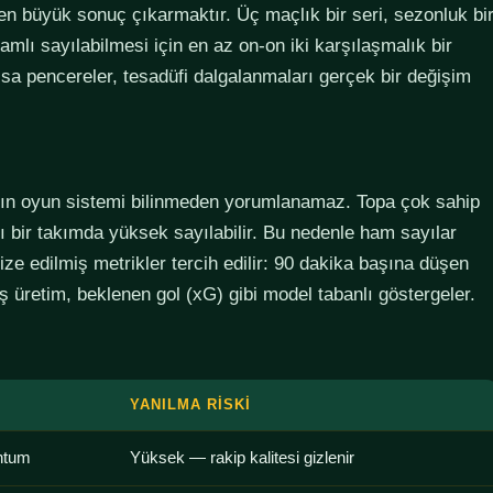
den büyük sonuç çıkarmaktır. Üç maçlık bir seri, sezonluk bi
lamlı sayılabilmesi için en az on-on iki karşılaşmalık bir
sa pencereler, tesadüfi dalgalanmaları gerçek bir değişim
ımın oyun sistemi bilinmeden yorumlanamaz. Topa çok sahip
lı bir takımda yüksek sayılabilir. Bu nedenle ham sayılar
ze edilmiş metrikler tercih edilir: 90 dakika başına düşen
 üretim, beklenen gol (xG) gibi model tabanlı göstergeler.
YANILMA RISKI
ntum
Yüksek — rakip kalitesi gizlenir