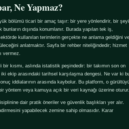
par, Ne Yapmaz?
yük bölümü ticari bir amaç taşır: bir yere yönlendirir, bir şeyi
ak bunların dışında konumlanır. Burada yapılan tek iş,
ektörde kullanılan terimlerin gerçekte ne anlama geldiğini v
züleceğini anlatmaktır. Sayfa bir rehber niteliğindedir; hizmet
tı vermez.
 bir kısmı, aslında istatistik peşindedir: bir takımın son on
 iki ekip arasındaki tarihsel karşılaşma dengesi. Ne var ki b
sonuç iddialarının arasında kaybolur. Bu platform, o gürültüy
 bir yöntem veya kamuya açık bir veri kaynağı üzerine oturur
plinine dair pratik öneriler ve güvenlik başlıkları yer alır.
ndirmesini yapabilecek zemine sahip olmasıdır. Karar