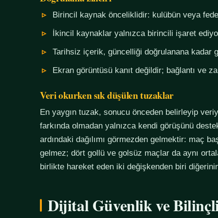
Birincil kaynak önceliklidir: kulübün veya fe
İkincil kaynaklar yalnızca birincili işaret ediyo
Tarihsiz içerik, güncelliği doğrulanana kadar g
Ekran görüntüsü kanıt değildir; bağlantı ve 
Veri okurken sık düşülen tuzaklar
En yaygın tuzak, sonucu önceden belirleyip veriy
farkında olmadan yalnızca kendi görüşünü destekl
ardındaki dağılımı görmezden gelmektir: maç başı
gelmez; dört gollü ve golsüz maçlar da aynı orta
birlikte hareket eden iki değişkenden biri diğerin
Dijital Güvenlik ve Bilinç