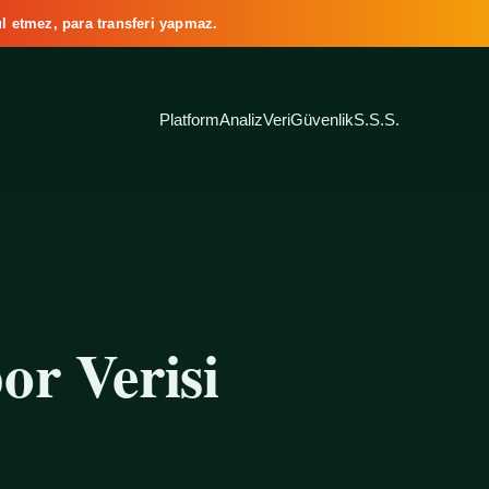
l etmez, para transferi yapmaz.
Platform
Analiz
Veri
Güvenlik
S.S.S.
or Verisi