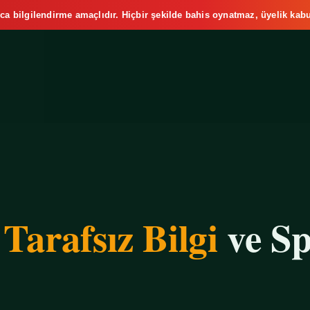
ca bilgilendirme amaçlıdır. Hiçbir şekilde bahis oynatmaz, üyelik kabu
e
Tarafsız Bilgi
ve Sp