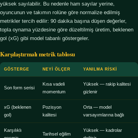
yüksek sayılabilir. Bu nedenle ham sayılar yerine,
oyuncunun ve takımın rolüne göre normalize edilmiş
metrikler tercih edilir: 90 dakika başına düşen değerler,
topla oynama yüzdesine göre düzeltilmiş üretim, beklenen
gol (xG) gibi model tabanlı göstergeler.
Karşılaştırmalı metrik tablosu
GÖSTERGE
NEYI ÖLÇER
YANILMA RISKI
Kısa vadeli
Yüksek — rakip kalitesi
Son form serisi
momentum
gizlenir
xG (beklenen
Pozisyon
Orta — model
gol)
kalitesi
varsayımlarına bağlı
Karşılıklı
Yüksek — kadrolar
Tarihsel eğilim