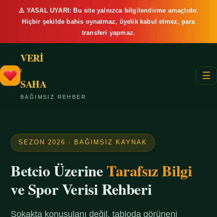
⚠️ YASAL UYARI: Bu site yalnızca bilgilendirme amaçlıdır.
Hiçbir şekilde bahis oynatmaz, üyelik kabul etmez, para
transferi yapmaz.
VERİ
/
☰
SAHA
BAĞIMSIZ REHBER
SEZON 2026 · BAĞIMSIZ KAYNAK
Betcio Üzerine
Tarafsız Bilgi
ve Spor Verisi Rehberi
Sokakta konuşulanı değil, tabloda görüneni