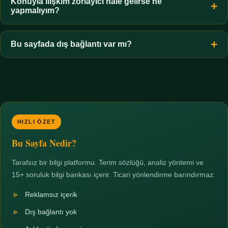
hiçbir koşulda uygun değildir. Sınır yasal olduğu kadar etik bir
Konuyla ilişkim zorlayıcı hale gelirse ne
yapmalıyım?
zorunluluktur.
Zaman sınırı koyun, harcadığınız süreyi ölçün ve gerekirse
profesyonel destek alın. Türkiye'de ücretsiz danışma hatları
Bu sayfada dış bağlantı var mı?
mevcuttur; yardım istemek güçlü bir adımdır.
Hayır. Tüm bağlantılar sayfa içi bölümlere yöneliktir; üçüncü
taraf ticari sayfalara hiçbir bağlantı verilmez.
HIZLI ÖZET
Bu Sayfa Nedir?
Tarafsız bir bilgi platformu. Terim sözlüğü, analiz yöntemi ve
15+ soruluk bilgi bankası içerir. Ticari yönlendirme barındırmaz.
Reklamsız içerik
Dış bağlantı yok