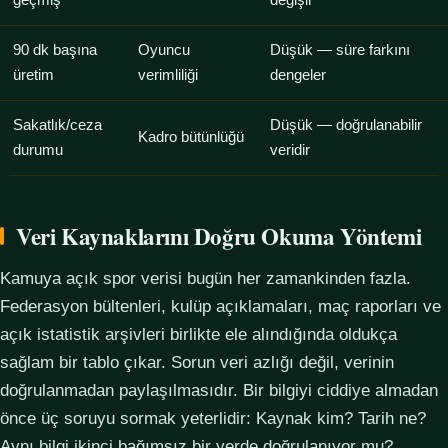
geçmiş
değişir
90 dk başına
Oyuncu
Düşük — süre farkını
üretim
verimliliği
dengeler
Sakatlık/ceza
Düşük — doğrulanabilir
Kadro bütünlüğü
durumu
veridir
Veri Kaynaklarını Doğru Okuma Yöntemi
Kamuya açık spor verisi bugün her zamankinden fazla.
Federasyon bültenleri, kulüp açıklamaları, maç raporları ve
açık istatistik arşivleri birlikte ele alındığında oldukça
sağlam bir tablo çıkar. Sorun veri azlığı değil, verinin
doğrulanmadan paylaşılmasıdır. Bir bilgiyi ciddiye almadan
önce üç soruyu sormak yeterlidir: Kaynak kim? Tarih ne?
Aynı bilgi ikinci bağımsız bir yerde doğrulanıyor mu?