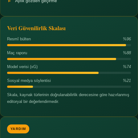
Aylık gözden geçirme
Veri Güvenilirlik Skalası
Resmî bülten
%96
Maç raporu
%88
Model verisi (xG)
%74
Sosyal medya söylentisi
%21
Skala, kaynak türlerinin doğrulanabilirlik derecesine göre hazırlanmış
editoryal bir değerlendirmedir.
YARDIM