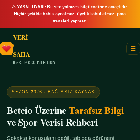
⚠️ YASAL UYARI: Bu site yalnızca bilgilendirme amaçlıdır.
Hiçbir şekilde bahis oynatmaz, üyelik kabul etmez, para
transferi yapmaz.
VERİ
/
☰
SAHA
BAĞIMSIZ REHBER
SEZON 2026 · BAĞIMSIZ KAYNAK
Betcio Üzerine
Tarafsız Bilgi
ve Spor Verisi Rehberi
Sokakta konuşulanı değil, tabloda görüneni