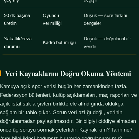
geçmiş
değişir
90 dk başına
Oyuncu
Düşük — süre farkını
üretim
verimliliği
dengeler
Sakatlık/ceza
Düşük — doğrulanabilir
Kadro bütünlüğü
durumu
veridir
Veri Kaynaklarını Doğru Okuma Yöntemi
Kamuya açık spor verisi bugün her zamankinden fazla.
Federasyon bültenleri, kulüp açıklamaları, maç raporları ve
açık istatistik arşivleri birlikte ele alındığında oldukça
sağlam bir tablo çıkar. Sorun veri azlığı değil, verinin
doğrulanmadan paylaşılmasıdır. Bir bilgiyi ciddiye almadan
önce üç soruyu sormak yeterlidir: Kaynak kim? Tarih ne?
Aynı bilgi ikinci bağımsız bir yerde doğrulanıyor mu?