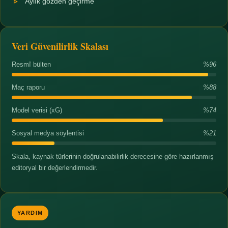
Aylık gözden geçirme
Veri Güvenilirlik Skalası
Resmî bülten
%96
Maç raporu
%88
Model verisi (xG)
%74
Sosyal medya söylentisi
%21
Skala, kaynak türlerinin doğrulanabilirlik derecesine göre hazırlanmış
editoryal bir değerlendirmedir.
YARDIM