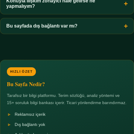
hiçbir koşulda uygun değildir. Sınır yasal olduğu kadar etik bir
Konuyla ilişkim zorlayıcı hale gelirse ne
yapmalıyım?
zorunluluktur.
Zaman sınırı koyun, harcadığınız süreyi ölçün ve gerekirse
profesyonel destek alın. Türkiye'de ücretsiz danışma hatları
Bu sayfada dış bağlantı var mı?
mevcuttur; yardım istemek güçlü bir adımdır.
Hayır. Tüm bağlantılar sayfa içi bölümlere yöneliktir; üçüncü
taraf ticari sayfalara hiçbir bağlantı verilmez.
HIZLI ÖZET
Bu Sayfa Nedir?
Tarafsız bir bilgi platformu. Terim sözlüğü, analiz yöntemi ve
15+ soruluk bilgi bankası içerir. Ticari yönlendirme barındırmaz.
Reklamsız içerik
Dış bağlantı yok