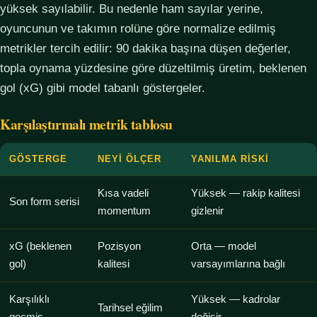
yüksek sayılabilir. Bu nedenle ham sayılar yerine,
oyuncunun ve takımın rolüne göre normalize edilmiş
metrikler tercih edilir: 90 dakika başına düşen değerler,
topla oynama yüzdesine göre düzeltilmiş üretim, beklenen
gol (xG) gibi model tabanlı göstergeler.
Karşılaştırmalı metrik tablosu
GÖSTERGE
NEYI ÖLÇER
YANILMA RISKI
Kısa vadeli
Yüksek — rakip kalitesi
Son form serisi
momentum
gizlenir
xG (beklenen
Pozisyon
Orta — model
gol)
kalitesi
varsayımlarına bağlı
Karşılıklı
Yüksek — kadrolar
Tarihsel eğilim