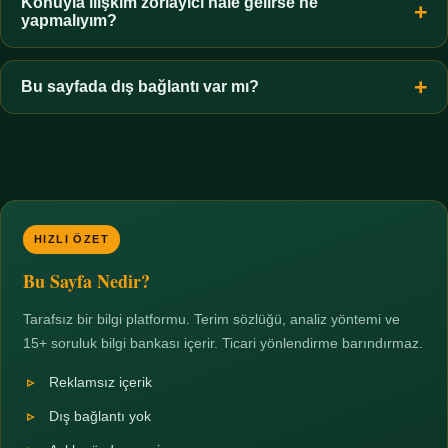
hiçbir koşulda uygun değildir. Sınır yasal olduğu kadar etik bir
Konuyla ilişkim zorlayıcı hale gelirse ne
yapmalıyım?
zorunluluktur.
Zaman sınırı koyun, harcadığınız süreyi ölçün ve gerekirse
profesyonel destek alın. Türkiye'de ücretsiz danışma hatları
Bu sayfada dış bağlantı var mı?
mevcuttur; yardım istemek güçlü bir adımdır.
Hayır. Tüm bağlantılar sayfa içi bölümlere yöneliktir; üçüncü
taraf ticari sayfalara hiçbir bağlantı verilmez.
HIZLI ÖZET
Bu Sayfa Nedir?
Tarafsız bir bilgi platformu. Terim sözlüğü, analiz yöntemi ve
15+ soruluk bilgi bankası içerir. Ticari yönlendirme barındırmaz.
Reklamsız içerik
Dış bağlantı yok