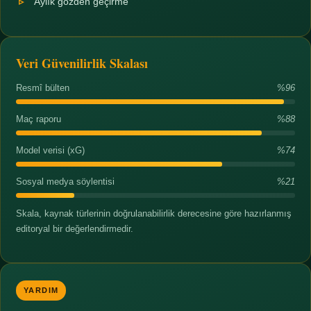
Aylık gözden geçirme
Veri Güvenilirlik Skalası
Resmî bülten
%96
Maç raporu
%88
Model verisi (xG)
%74
Sosyal medya söylentisi
%21
Skala, kaynak türlerinin doğrulanabilirlik derecesine göre hazırlanmış
editoryal bir değerlendirmedir.
YARDIM