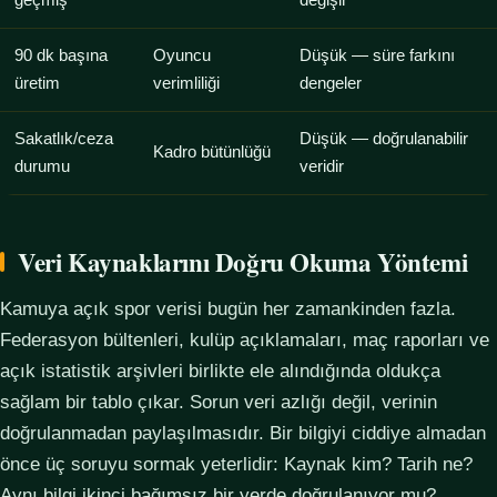
geçmiş
değişir
90 dk başına
Oyuncu
Düşük — süre farkını
üretim
verimliliği
dengeler
Sakatlık/ceza
Düşük — doğrulanabilir
Kadro bütünlüğü
durumu
veridir
Veri Kaynaklarını Doğru Okuma Yöntemi
Kamuya açık spor verisi bugün her zamankinden fazla.
Federasyon bültenleri, kulüp açıklamaları, maç raporları ve
açık istatistik arşivleri birlikte ele alındığında oldukça
sağlam bir tablo çıkar. Sorun veri azlığı değil, verinin
doğrulanmadan paylaşılmasıdır. Bir bilgiyi ciddiye almadan
önce üç soruyu sormak yeterlidir: Kaynak kim? Tarih ne?
Aynı bilgi ikinci bağımsız bir yerde doğrulanıyor mu?