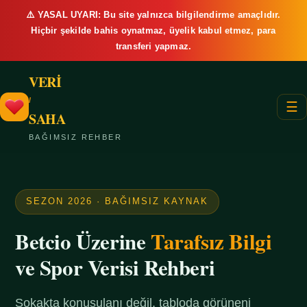
⚠️ YASAL UYARI: Bu site yalnızca bilgilendirme amaçlıdır.
Hiçbir şekilde bahis oynatmaz, üyelik kabul etmez, para
transferi yapmaz.
VERİ
/
☰
SAHA
BAĞIMSIZ REHBER
SEZON 2026 · BAĞIMSIZ KAYNAK
Betcio Üzerine
Tarafsız Bilgi
ve Spor Verisi Rehberi
Sokakta konuşulanı değil, tabloda görüneni