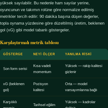
yüksek sayılabilir. Bu nedenle ham sayılar yerine,
oyuncunun ve takımın rolüne göre normalize edilmiş
metrikler tercih edilir: 90 dakika başına düşen değerler,
topla oynama yüzdesine göre düzeltilmiş üretim, beklenen
gol (xG) gibi model tabanlı göstergeler.
Karşılaştırmalı metrik tablosu
GÖSTERGE
NEYI ÖLÇER
YANILMA RISKI
Kısa vadeli
Yüksek — rakip kalitesi
Son form serisi
momentum
gizlenir
xG (beklenen
Pozisyon
Orta — model
gol)
kalitesi
varsayımlarına bağlı
Karşılıklı
Yüksek — kadrolar
Tarihsel eğilim