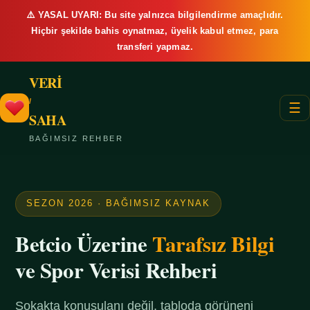
⚠️ YASAL UYARI: Bu site yalnızca bilgilendirme amaçlıdır.
Hiçbir şekilde bahis oynatmaz, üyelik kabul etmez, para
transferi yapmaz.
VERİ
/
☰
SAHA
BAĞIMSIZ REHBER
SEZON 2026 · BAĞIMSIZ KAYNAK
Betcio Üzerine
Tarafsız Bilgi
ve Spor Verisi Rehberi
Sokakta konuşulanı değil, tabloda görüneni