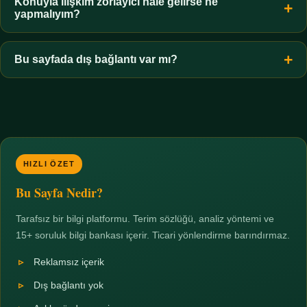
hiçbir koşulda uygun değildir. Sınır yasal olduğu kadar etik bir
Konuyla ilişkim zorlayıcı hale gelirse ne
yapmalıyım?
zorunluluktur.
Zaman sınırı koyun, harcadığınız süreyi ölçün ve gerekirse
profesyonel destek alın. Türkiye'de ücretsiz danışma hatları
Bu sayfada dış bağlantı var mı?
mevcuttur; yardım istemek güçlü bir adımdır.
Hayır. Tüm bağlantılar sayfa içi bölümlere yöneliktir; üçüncü
taraf ticari sayfalara hiçbir bağlantı verilmez.
HIZLI ÖZET
Bu Sayfa Nedir?
Tarafsız bir bilgi platformu. Terim sözlüğü, analiz yöntemi ve
15+ soruluk bilgi bankası içerir. Ticari yönlendirme barındırmaz.
Reklamsız içerik
Dış bağlantı yok