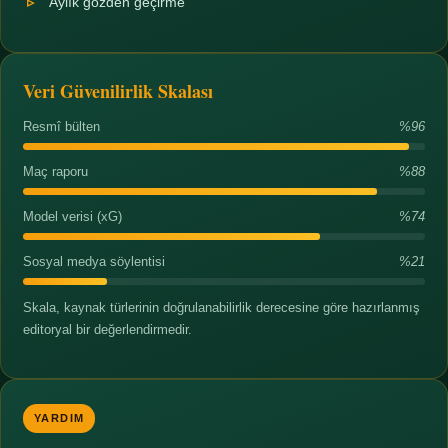
Aylık gözden geçirme
Veri Güvenilirlik Skalası
Resmî bülten
%96
Maç raporu
%88
Model verisi (xG)
%74
Sosyal medya söylentisi
%21
Skala, kaynak türlerinin doğrulanabilirlik derecesine göre hazırlanmış
editoryal bir değerlendirmedir.
YARDIM