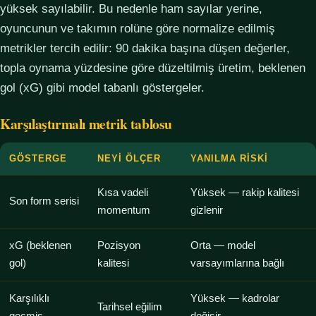
yüksek sayılabilir. Bu nedenle ham sayılar yerine,
oyuncunun ve takımın rolüne göre normalize edilmiş
metrikler tercih edilir: 90 dakika başına düşen değerler,
topla oynama yüzdesine göre düzeltilmiş üretim, beklenen
gol (xG) gibi model tabanlı göstergeler.
Karşılaştırmalı metrik tablosu
GÖSTERGE
NEYI ÖLÇER
YANILMA RISKI
Kısa vadeli
Yüksek — rakip kalitesi
Son form serisi
momentum
gizlenir
xG (beklenen
Pozisyon
Orta — model
gol)
kalitesi
varsayımlarına bağlı
Karşılıklı
Yüksek — kadrolar
Tarihsel eğilim