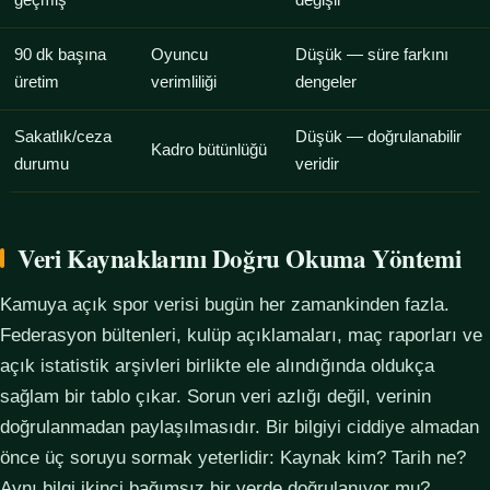
geçmiş
değişir
90 dk başına
Oyuncu
Düşük — süre farkını
üretim
verimliliği
dengeler
Sakatlık/ceza
Düşük — doğrulanabilir
Kadro bütünlüğü
durumu
veridir
Veri Kaynaklarını Doğru Okuma Yöntemi
Kamuya açık spor verisi bugün her zamankinden fazla.
Federasyon bültenleri, kulüp açıklamaları, maç raporları ve
açık istatistik arşivleri birlikte ele alındığında oldukça
sağlam bir tablo çıkar. Sorun veri azlığı değil, verinin
doğrulanmadan paylaşılmasıdır. Bir bilgiyi ciddiye almadan
önce üç soruyu sormak yeterlidir: Kaynak kim? Tarih ne?
Aynı bilgi ikinci bağımsız bir yerde doğrulanıyor mu?