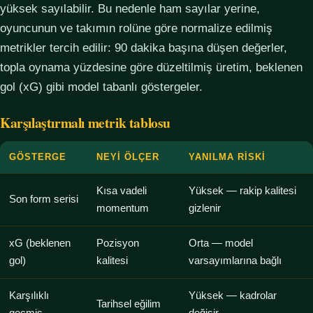
yüksek sayılabilir. Bu nedenle ham sayılar yerine,
oyuncunun ve takımın rolüne göre normalize edilmiş
metrikler tercih edilir: 90 dakika başına düşen değerler,
topla oynama yüzdesine göre düzeltilmiş üretim, beklenen
gol (xG) gibi model tabanlı göstergeler.
Karşılaştırmalı metrik tablosu
GÖSTERGE
NEYI ÖLÇER
YANILMA RISKI
Kısa vadeli
Yüksek — rakip kalitesi
Son form serisi
momentum
gizlenir
xG (beklenen
Pozisyon
Orta — model
gol)
kalitesi
varsayımlarına bağlı
Karşılıklı
Yüksek — kadrolar
Tarihsel eğilim