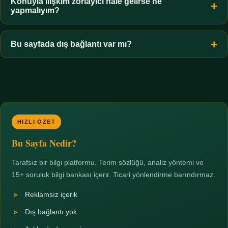
hiçbir koşulda uygun değildir. Sınır yasal olduğu kadar etik bir
Konuyla ilişkim zorlayıcı hale gelirse ne
yapmalıyım?
zorunluluktur.
Zaman sınırı koyun, harcadığınız süreyi ölçün ve gerekirse
profesyonel destek alın. Türkiye'de ücretsiz danışma hatları
Bu sayfada dış bağlantı var mı?
mevcuttur; yardım istemek güçlü bir adımdır.
Hayır. Tüm bağlantılar sayfa içi bölümlere yöneliktir; üçüncü
taraf ticari sayfalara hiçbir bağlantı verilmez.
HIZLI ÖZET
Bu Sayfa Nedir?
Tarafsız bir bilgi platformu. Terim sözlüğü, analiz yöntemi ve
15+ soruluk bilgi bankası içerir. Ticari yönlendirme barındırmaz.
Reklamsız içerik
Dış bağlantı yok