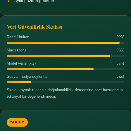
Aylık gözden geçirme
Veri Güvenilirlik Skalası
Resmî bülten
%96
Maç raporu
%88
Model verisi (xG)
%74
Sosyal medya söylentisi
%21
Skala, kaynak türlerinin doğrulanabilirlik derecesine göre hazırlanmış
editoryal bir değerlendirmedir.
YARDIM