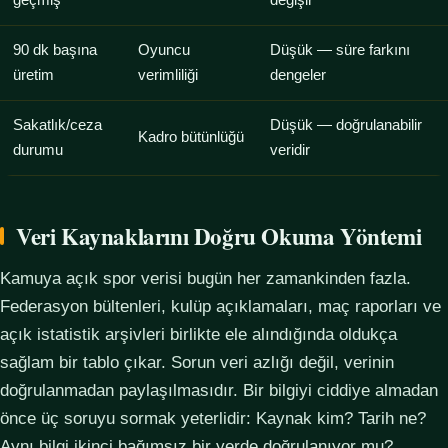
geçmiş
değişir
90 dk başına
Oyuncu
Düşük — süre farkını
üretim
verimliliği
dengeler
Sakatlık/ceza
Düşük — doğrulanabilir
Kadro bütünlüğü
durumu
veridir
Veri Kaynaklarını Doğru Okuma Yöntemi
Kamuya açık spor verisi bugün her zamankinden fazla.
Federasyon bültenleri, kulüp açıklamaları, maç raporları ve
açık istatistik arşivleri birlikte ele alındığında oldukça
sağlam bir tablo çıkar. Sorun veri azlığı değil, verinin
doğrulanmadan paylaşılmasıdır. Bir bilgiyi ciddiye almadan
önce üç soruyu sormak yeterlidir: Kaynak kim? Tarih ne?
Aynı bilgi ikinci bağımsız bir yerde doğrulanıyor mu?