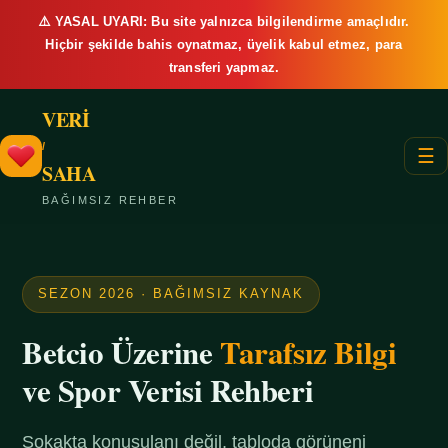
⚠️ YASAL UYARI: Bu site yalnızca bilgilendirme amaçlıdır.
Hiçbir şekilde bahis oynatmaz, üyelik kabul etmez, para
transferi yapmaz.
VERİ
/
☰
SAHA
BAĞIMSIZ REHBER
SEZON 2026 · BAĞIMSIZ KAYNAK
Betcio Üzerine
Tarafsız Bilgi
ve Spor Verisi Rehberi
Sokakta konuşulanı değil, tabloda görüneni