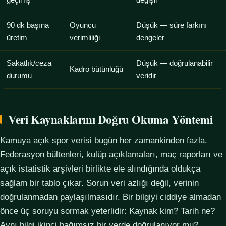
geçmiş
değişir
90 dk başına
Oyuncu
Düşük — süre farkını
üretim
verimliliği
dengeler
Sakatlık/ceza
Düşük — doğrulanabilir
Kadro bütünlüğü
durumu
veridir
Veri Kaynaklarını Doğru Okuma Yöntemi
Kamuya açık spor verisi bugün her zamankinden fazla.
Federasyon bültenleri, kulüp açıklamaları, maç raporları ve
açık istatistik arşivleri birlikte ele alındığında oldukça
sağlam bir tablo çıkar. Sorun veri azlığı değil, verinin
doğrulanmadan paylaşılmasıdır. Bir bilgiyi ciddiye almadan
önce üç soruyu sormak yeterlidir: Kaynak kim? Tarih ne?
Aynı bilgi ikinci bağımsız bir yerde doğrulanıyor mu?