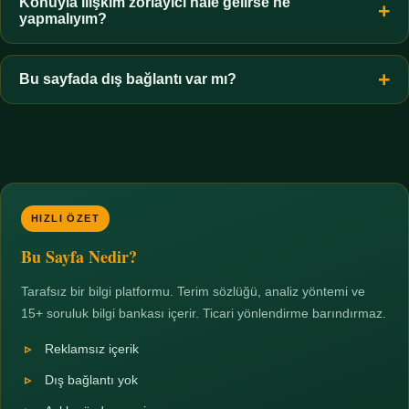
hiçbir koşulda uygun değildir. Sınır yasal olduğu kadar etik bir
Konuyla ilişkim zorlayıcı hale gelirse ne
yapmalıyım?
zorunluluktur.
Zaman sınırı koyun, harcadığınız süreyi ölçün ve gerekirse
profesyonel destek alın. Türkiye'de ücretsiz danışma hatları
Bu sayfada dış bağlantı var mı?
mevcuttur; yardım istemek güçlü bir adımdır.
Hayır. Tüm bağlantılar sayfa içi bölümlere yöneliktir; üçüncü
taraf ticari sayfalara hiçbir bağlantı verilmez.
HIZLI ÖZET
Bu Sayfa Nedir?
Tarafsız bir bilgi platformu. Terim sözlüğü, analiz yöntemi ve
15+ soruluk bilgi bankası içerir. Ticari yönlendirme barındırmaz.
Reklamsız içerik
Dış bağlantı yok