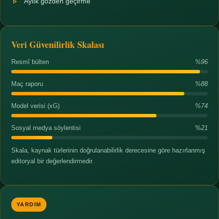
Aylık gözden geçirme
Veri Güvenilirlik Skalası
Resmî bülten
%96
Maç raporu
%88
Model verisi (xG)
%74
Sosyal medya söylentisi
%21
Skala, kaynak türlerinin doğrulanabilirlik derecesine göre hazırlanmış
editoryal bir değerlendirmedir.
YARDIM