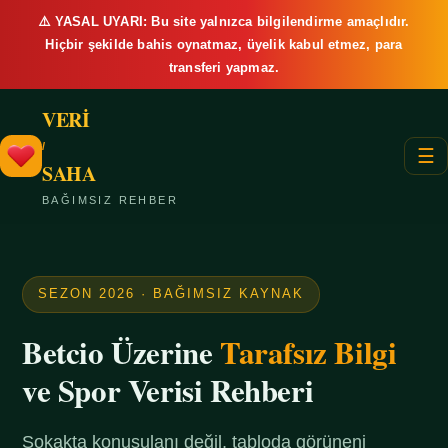
⚠️ YASAL UYARI: Bu site yalnızca bilgilendirme amaçlıdır.
Hiçbir şekilde bahis oynatmaz, üyelik kabul etmez, para
transferi yapmaz.
VERİ
/
☰
SAHA
BAĞIMSIZ REHBER
SEZON 2026 · BAĞIMSIZ KAYNAK
Betcio Üzerine
Tarafsız Bilgi
ve Spor Verisi Rehberi
Sokakta konuşulanı değil, tabloda görüneni