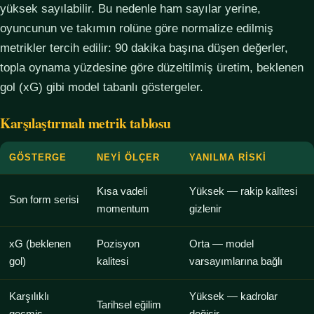
yüksek sayılabilir. Bu nedenle ham sayılar yerine,
oyuncunun ve takımın rolüne göre normalize edilmiş
metrikler tercih edilir: 90 dakika başına düşen değerler,
topla oynama yüzdesine göre düzeltilmiş üretim, beklenen
gol (xG) gibi model tabanlı göstergeler.
Karşılaştırmalı metrik tablosu
GÖSTERGE
NEYI ÖLÇER
YANILMA RISKI
Kısa vadeli
Yüksek — rakip kalitesi
Son form serisi
momentum
gizlenir
xG (beklenen
Pozisyon
Orta — model
gol)
kalitesi
varsayımlarına bağlı
Karşılıklı
Yüksek — kadrolar
Tarihsel eğilim