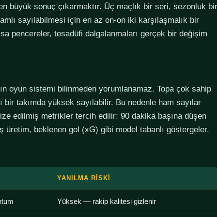
den büyük sonuç çıkarmaktır. Üç maçlık bir seri, sezonluk bi
lamlı sayılabilmesi için en az on-on iki karşılaşmalık bir
sa pencereler, tesadüfi dalgalanmaları gerçek bir değişim
ımın oyun sistemi bilinmeden yorumlanamaz. Topa çok sahip
lı bir takımda yüksek sayılabilir. Bu nedenle ham sayılar
ze edilmiş metrikler tercih edilir: 90 dakika başına düşen
 üretim, beklenen gol (xG) gibi model tabanlı göstergeler.
YANILMA RISKI
ntum
Yüksek — rakip kalitesi gizlenir