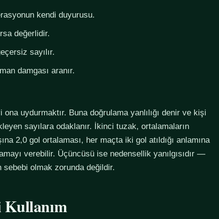
derasyonun kendi duyurusu.
rsa değerlidir.
eçersiz sayılır.
zaman damgası aranır.
i ona uydurmaktır. Buna doğrulama yanlılığı denir ve kişi
eyen sayılara odaklanır. İkinci tuzak, ortalamaların
na 2,0 gol ortalaması, her maçta iki gol atıldığı anlamına
lamayı verebilir. Üçüncüsü ise nedensellik yanılgısıdır —
in sebebi olmak zorunda değildir.
li Kullanım