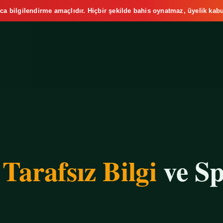
ca bilgilendirme amaçlıdır. Hiçbir şekilde bahis oynatmaz, üyelik kabu
e
Tarafsız Bilgi
ve Sp