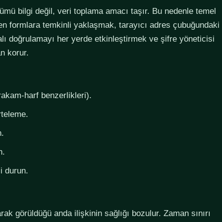
lümü bilgi değil, veri toplama amacı taşır. Bu nedenle temel
steyen formlara temkinli yaklaşmak, tarayıcı adres çubuğundaki
lı doğrulamayı her yerde etkinleştirmek ve şifre yöneticisi
n korur.
rakam-harf benzerlikleri).
rteleme.
n.
n.
i durun.
larak görüldüğü anda ilişkinin sağlığı bozulur. Zaman sınırı