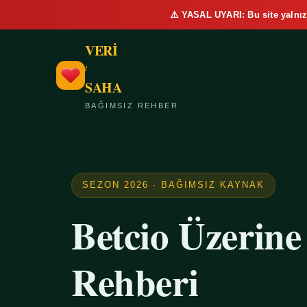
⚠️ YASAL UYARI: Bu site yalnız
VERİ
/
SAHA
BAĞIMSIZ REHBER
SEZON 2026 · BAĞIMSIZ KAYNAK
Betcio Üzerin
Rehberi