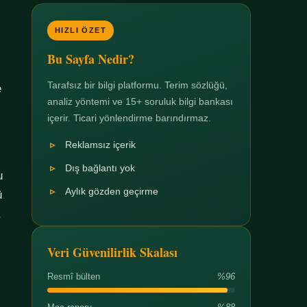
HIZLI ÖZET
Bu Sayfa Nedir?
Tarafsız bir bilgi platformu. Terim sözlüğü,
e
analiz yöntemi ve 15+ soruluk bilgi bankası
içerir. Ticari yönlendirme barındırmaz.
Reklamsız içerik
Dış bağlantı yok
u
Aylık gözden geçirme
ü
.
Veri Güvenilirlik Skalası
Resmî bülten
%96