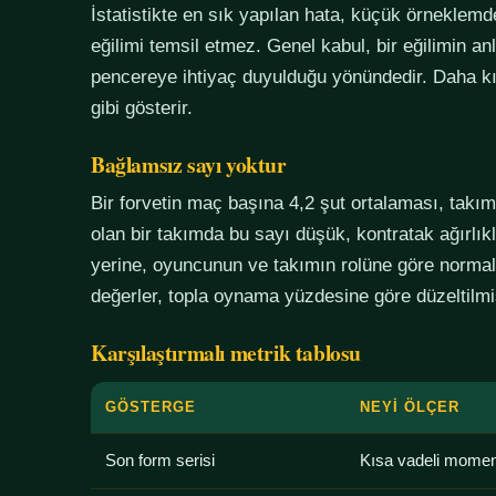
İstatistikte en sık yapılan hata, küçük örneklem
eğilimi temsil etmez. Genel kabul, bir eğilimin an
pencereye ihtiyaç duyulduğu yönündedir. Daha kı
gibi gösterir.
Bağlamsız sayı yoktur
Bir forvetin maç başına 4,2 şut ortalaması, tak
olan bir takımda bu sayı düşük, kontratak ağırlık
yerine, oyuncunun ve takımın rolüne göre normali
değerler, topla oynama yüzdesine göre düzeltilmiş
Karşılaştırmalı metrik tablosu
GÖSTERGE
NEYI ÖLÇER
Son form serisi
Kısa vadeli mome