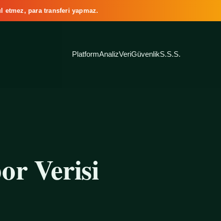
l etmez, para transferi yapmaz.
Platform
Analiz
Veri
Güvenlik
S.S.S.
or Verisi