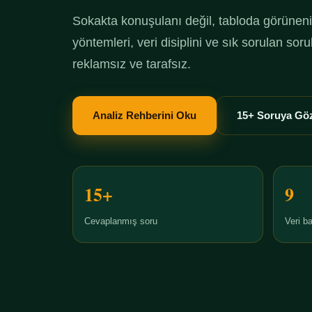
Sokakta konuşulanı değil, tabloda görüneni 
yöntemleri, veri disiplini ve sık sorulan so
reklamsız ve tarafsız.
Analiz Rehberini Oku
15+ Soruya Göz
15+
9
Cevaplanmış soru
Veri ba