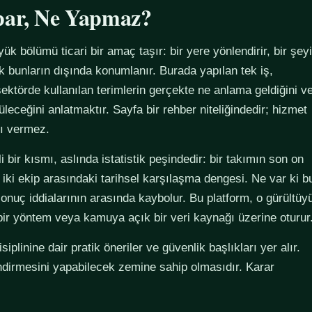
par, Ne Yapmaz?
yük bölümü ticari bir amaç taşır: bir yere yönlendirir, bir şeyi
ak bunların dışında konumlanır. Burada yapılan tek iş,
ektörde kullanılan terimlerin gerçekte ne anlama geldiğini v
züleceğini anlatmaktır. Sayfa bir rehber niteliğindedir; hizmet
tı vermez.
 bir kısmı, aslında istatistik peşindedir: bir takımın son on
 iki ekip arasındaki tarihsel karşılaşma dengesi. Ne var ki b
sonuç iddialarının arasında kaybolur. Bu platform, o gürültüy
 bir yöntem veya kamuya açık bir veri kaynağı üzerine oturur
plinine dair pratik öneriler ve güvenlik başlıkları yer alır.
ndirmesini yapabilecek zemine sahip olmasıdır. Karar