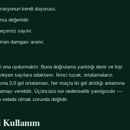
derasyonun kendi duyurusu.
rsa değerlidir.
eçersiz sayılır.
zaman damgası aranır.
i ona uydurmaktır. Buna doğrulama yanlılığı denir ve kişi
eyen sayılara odaklanır. İkinci tuzak, ortalamaların
na 2,0 gol ortalaması, her maçta iki gol atıldığı anlamına
lamayı verebilir. Üçüncüsü ise nedensellik yanılgısıdır —
in sebebi olmak zorunda değildir.
li Kullanım