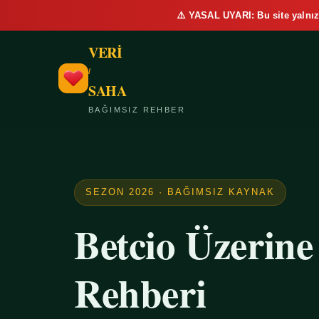
⚠️ YASAL UYARI: Bu site yalnız
VERİ
/
SAHA
BAĞIMSIZ REHBER
SEZON 2026 · BAĞIMSIZ KAYNAK
Betcio Üzerin
Rehberi