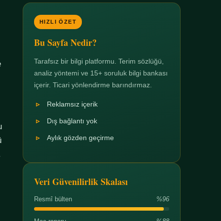
HIZLI ÖZET
Bu Sayfa Nedir?
Tarafsız bir bilgi platformu. Terim sözlüğü,
e
analiz yöntemi ve 15+ soruluk bilgi bankası
içerir. Ticari yönlendirme barındırmaz.
Reklamsız içerik
Dış bağlantı yok
u
Aylık gözden geçirme
ü
.
Veri Güvenilirlik Skalası
Resmî bülten
%96