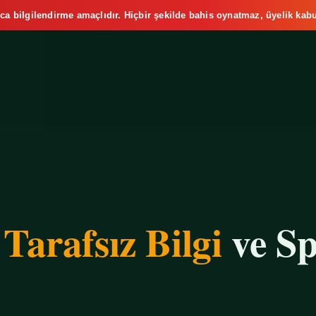
ca bilgilendirme amaçlıdır. Hiçbir şekilde bahis oynatmaz, üyelik kabu
e
Tarafsız Bilgi
ve Sp