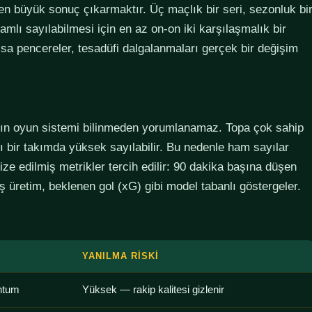
den büyük sonuç çıkarmaktır. Üç maçlık bir seri, sezonluk bi
lamlı sayılabilmesi için en az on-on iki karşılaşmalık bir
sa pencereler, tesadüfi dalgalanmaları gerçek bir değişim
ımın oyun sistemi bilinmeden yorumlanamaz. Topa çok sahip
lı bir takımda yüksek sayılabilir. Bu nedenle ham sayılar
ze edilmiş metrikler tercih edilir: 90 dakika başına düşen
 üretim, beklenen gol (xG) gibi model tabanlı göstergeler.
YANILMA RISKI
ntum
Yüksek — rakip kalitesi gizlenir