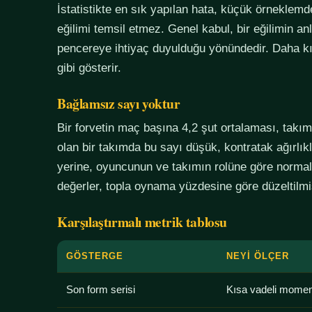
İstatistikte en sık yapılan hata, küçük örneklem
eğilimi temsil etmez. Genel kabul, bir eğilimin an
pencereye ihtiyaç duyulduğu yönündedir. Daha kı
gibi gösterir.
Bağlamsız sayı yoktur
Bir forvetin maç başına 4,2 şut ortalaması, tak
olan bir takımda bu sayı düşük, kontratak ağırlık
yerine, oyuncunun ve takımın rolüne göre normali
değerler, topla oynama yüzdesine göre düzeltilmiş
Karşılaştırmalı metrik tablosu
GÖSTERGE
NEYI ÖLÇER
Son form serisi
Kısa vadeli mome