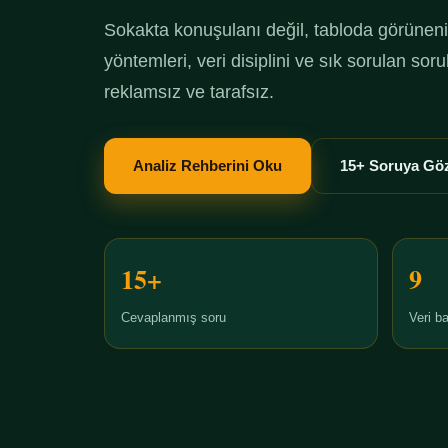
Sokakta konuşulanı değil, tabloda görüneni 
yöntemleri, veri disiplini ve sık sorulan so
reklamsız ve tarafsız.
Analiz Rehberini Oku
15+ Soruya Göz
15+
9
Cevaplanmış soru
Veri ba