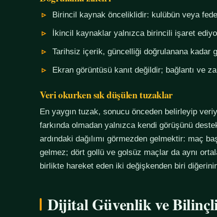
Birincil kaynak önceliklidir: kulübün veya fe
İkincil kaynaklar yalnızca birincili işaret ediyo
Tarihsiz içerik, güncelliği doğrulanana kadar g
Ekran görüntüsü kanıt değildir; bağlantı ve 
Veri okurken sık düşülen tuzaklar
En yaygın tuzak, sonucu önceden belirleyip veriy
farkında olmadan yalnızca kendi görüşünü destekl
ardındaki dağılımı görmezden gelmektir: maç başı
gelmez; dört gollü ve golsüz maçlar da aynı orta
birlikte hareket eden iki değişkenden biri diğerin
Dijital Güvenlik ve Bilinç