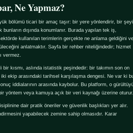
par, Ne Yapmaz?
yük bölümü ticari bir amaç taşır: bir yere yönlendirir, bir şeyi
ak bunların dışında konumlanır. Burada yapılan tek iş,
ektörde kullanılan terimlerin gerçekte ne anlama geldiğini v
züleceğini anlatmaktır. Sayfa bir rehber niteliğindedir; hizmet
tı vermez.
 bir kısmı, aslında istatistik peşindedir: bir takımın son on
 iki ekip arasındaki tarihsel karşılaşma dengesi. Ne var ki b
sonuç iddialarının arasında kaybolur. Bu platform, o gürültüy
 bir yöntem veya kamuya açık bir veri kaynağı üzerine oturur
plinine dair pratik öneriler ve güvenlik başlıkları yer alır.
ndirmesini yapabilecek zemine sahip olmasıdır. Karar