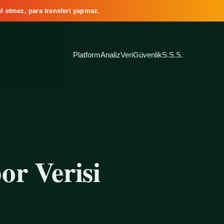
l etmez, para transferi yapmaz.
Platform
Analiz
Veri
Güvenlik
S.S.S.
or Verisi