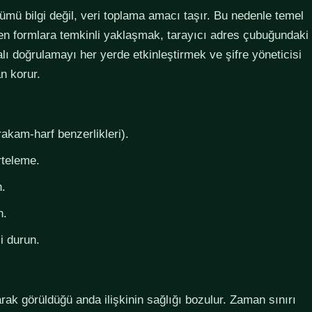
lümü bilgi değil, veri toplama amacı taşır. Bu nedenle temel
steyen formlara temkinli yaklaşmak, tarayıcı adres çubuğundaki
lı doğrulamayı her yerde etkinleştirmek ve şifre yöneticisi
n korur.
rakam-harf benzerlikleri).
rteleme.
n.
n.
i durun.
larak görüldüğü anda ilişkinin sağlığı bozulur. Zaman sınırı