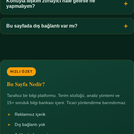
hiçbir koşulda uygun değildir. Sınır yasal olduğu kadar etik bir
Konuyla ilişkim zorlayıcı hale gelirse ne
yapmalıyım?
zorunluluktur.
Zaman sınırı koyun, harcadığınız süreyi ölçün ve gerekirse
profesyonel destek alın. Türkiye'de ücretsiz danışma hatları
Bu sayfada dış bağlantı var mı?
mevcuttur; yardım istemek güçlü bir adımdır.
Hayır. Tüm bağlantılar sayfa içi bölümlere yöneliktir; üçüncü
taraf ticari sayfalara hiçbir bağlantı verilmez.
HIZLI ÖZET
Bu Sayfa Nedir?
Tarafsız bir bilgi platformu. Terim sözlüğü, analiz yöntemi ve
15+ soruluk bilgi bankası içerir. Ticari yönlendirme barındırmaz.
Reklamsız içerik
Dış bağlantı yok