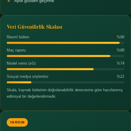
Aylık gözden geçirme
Veri Güvenilirlik Skalası
Resmî bülten
%96
Maç raporu
%88
Model verisi (xG)
%74
Sosyal medya söylentisi
%21
Skala, kaynak türlerinin doğrulanabilirlik derecesine göre hazırlanmış
editoryal bir değerlendirmedir.
YARDIM