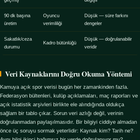
geçmiş
değişir
90 dk başına
Oyuncu
Düşük — süre farkını
üretim
verimliliği
dengeler
Sakatlık/ceza
Düşük — doğrulanabilir
Kadro bütünlüğü
durumu
veridir
Veri Kaynaklarını Doğru Okuma Yöntemi
Kamuya açık spor verisi bugün her zamankinden fazla.
Federasyon bültenleri, kulüp açıklamaları, maç raporları ve
açık istatistik arşivleri birlikte ele alındığında oldukça
sağlam bir tablo çıkar. Sorun veri azlığı değil, verinin
doğrulanmadan paylaşılmasıdır. Bir bilgiyi ciddiye almadan
önce üç soruyu sormak yeterlidir: Kaynak kim? Tarih ne?
Aynı bilgi ikinci bağımsız bir yerde doğrulanıyor mu?