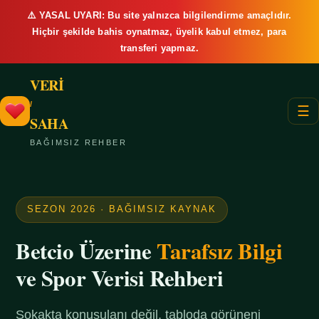
⚠️ YASAL UYARI: Bu site yalnızca bilgilendirme amaçlıdır.
Hiçbir şekilde bahis oynatmaz, üyelik kabul etmez, para
transferi yapmaz.
VERİ
/
☰
SAHA
BAĞIMSIZ REHBER
SEZON 2026 · BAĞIMSIZ KAYNAK
Betcio Üzerine
Tarafsız Bilgi
ve Spor Verisi Rehberi
Sokakta konuşulanı değil, tabloda görüneni