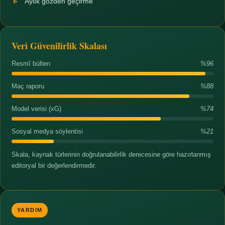
Aylık gözden geçirme
Veri Güvenilirlik Skalası
Resmî bülten
%96
Maç raporu
%88
Model verisi (xG)
%74
Sosyal medya söylentisi
%21
Skala, kaynak türlerinin doğrulanabilirlik derecesine göre hazırlanmış
editoryal bir değerlendirmedir.
YARDIM