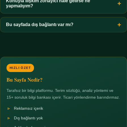
hiçbir koşulda uygun değildir. Sınır yasal olduğu kadar etik bir
Konuyla ilişkim zorlayıcı hale gelirse ne
yapmalıyım?
zorunluluktur.
Zaman sınırı koyun, harcadığınız süreyi ölçün ve gerekirse
profesyonel destek alın. Türkiye'de ücretsiz danışma hatları
Bu sayfada dış bağlantı var mı?
mevcuttur; yardım istemek güçlü bir adımdır.
Hayır. Tüm bağlantılar sayfa içi bölümlere yöneliktir; üçüncü
taraf ticari sayfalara hiçbir bağlantı verilmez.
HIZLI ÖZET
Bu Sayfa Nedir?
Tarafsız bir bilgi platformu. Terim sözlüğü, analiz yöntemi ve
15+ soruluk bilgi bankası içerir. Ticari yönlendirme barındırmaz.
Reklamsız içerik
Dış bağlantı yok