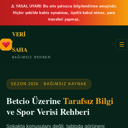
⚠️ YASAL UYARI: Bu site yalnızca bilgilendirme amaçlıdır.
Hiçbir şekilde bahis oynatmaz, üyelik kabul etmez, para
transferi yapmaz.
VERİ
/
☰
SAHA
BAĞIMSIZ REHBER
SEZON 2026 · BAĞIMSIZ KAYNAK
Betcio Üzerine
Tarafsız Bilgi
ve Spor Verisi Rehberi
Sokakta konuşulanı değil, tabloda görüneni