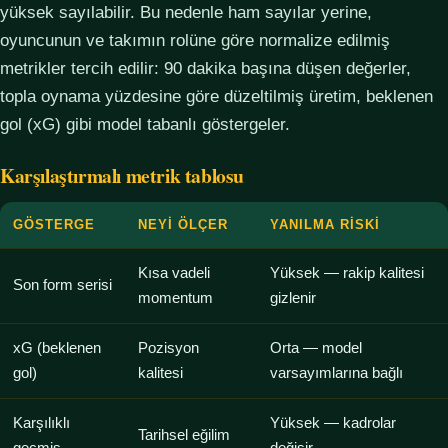
yüksek sayılabilir. Bu nedenle ham sayılar yerine,
oyuncunun ve takımın rolüne göre normalize edilmiş
metrikler tercih edilir: 90 dakika başına düşen değerler,
topla oynama yüzdesine göre düzeltilmiş üretim, beklenen
gol (xG) gibi model tabanlı göstergeler.
Karşılaştırmalı metrik tablosu
GÖSTERGE
NEYI ÖLÇER
YANILMA RISKI
Kısa vadeli
Yüksek — rakip kalitesi
Son form serisi
momentum
gizlenir
xG (beklenen
Pozisyon
Orta — model
gol)
kalitesi
varsayımlarına bağlı
Karşılıklı
Yüksek — kadrolar
Tarihsel eğilim