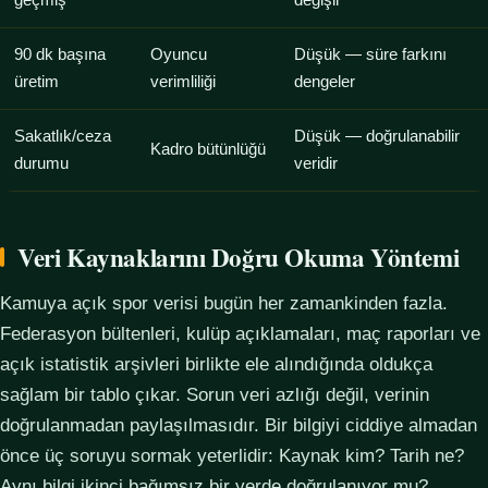
geçmiş
değişir
90 dk başına
Oyuncu
Düşük — süre farkını
üretim
verimliliği
dengeler
Sakatlık/ceza
Düşük — doğrulanabilir
Kadro bütünlüğü
durumu
veridir
Veri Kaynaklarını Doğru Okuma Yöntemi
Kamuya açık spor verisi bugün her zamankinden fazla.
Federasyon bültenleri, kulüp açıklamaları, maç raporları ve
açık istatistik arşivleri birlikte ele alındığında oldukça
sağlam bir tablo çıkar. Sorun veri azlığı değil, verinin
doğrulanmadan paylaşılmasıdır. Bir bilgiyi ciddiye almadan
önce üç soruyu sormak yeterlidir: Kaynak kim? Tarih ne?
Aynı bilgi ikinci bağımsız bir yerde doğrulanıyor mu?