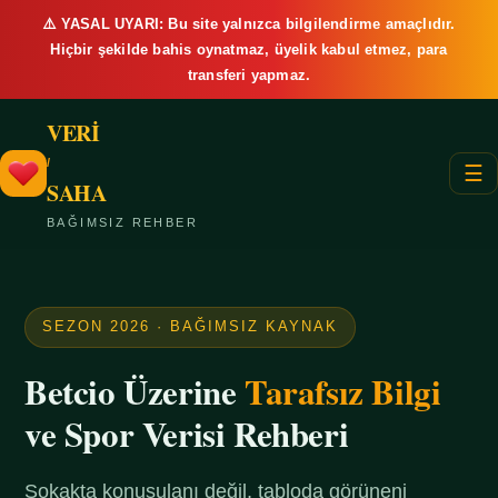
⚠️ YASAL UYARI: Bu site yalnızca bilgilendirme amaçlıdır.
Hiçbir şekilde bahis oynatmaz, üyelik kabul etmez, para
transferi yapmaz.
VERİ
/
☰
SAHA
BAĞIMSIZ REHBER
SEZON 2026 · BAĞIMSIZ KAYNAK
Betcio Üzerine
Tarafsız Bilgi
ve Spor Verisi Rehberi
Sokakta konuşulanı değil, tabloda görüneni