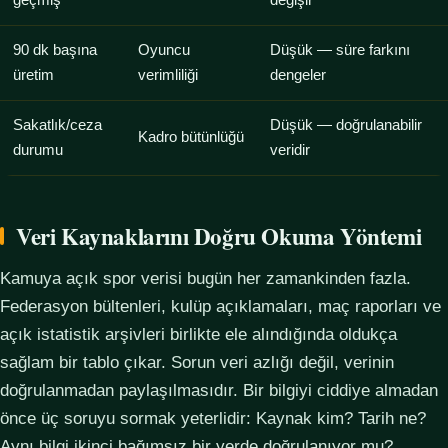
geçmiş
değişir
90 dk başına
Oyuncu
Düşük — süre farkını
üretim
verimliliği
dengeler
Sakatlık/ceza
Düşük — doğrulanabilir
Kadro bütünlüğü
durumu
veridir
Veri Kaynaklarını Doğru Okuma Yöntemi
Kamuya açık spor verisi bugün her zamankinden fazla.
Federasyon bültenleri, kulüp açıklamaları, maç raporları ve
açık istatistik arşivleri birlikte ele alındığında oldukça
sağlam bir tablo çıkar. Sorun veri azlığı değil, verinin
doğrulanmadan paylaşılmasıdır. Bir bilgiyi ciddiye almadan
önce üç soruyu sormak yeterlidir: Kaynak kim? Tarih ne?
Aynı bilgi ikinci bağımsız bir yerde doğrulanıyor mu?