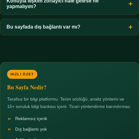
hiçbir koşulda uygun değildir. Sınır yasal olduğu kadar etik bir
Konuyla ilişkim zorlayıcı hale gelirse ne
yapmalıyım?
zorunluluktur.
Zaman sınırı koyun, harcadığınız süreyi ölçün ve gerekirse
profesyonel destek alın. Türkiye'de ücretsiz danışma hatları
Bu sayfada dış bağlantı var mı?
mevcuttur; yardım istemek güçlü bir adımdır.
Hayır. Tüm bağlantılar sayfa içi bölümlere yöneliktir; üçüncü
taraf ticari sayfalara hiçbir bağlantı verilmez.
HIZLI ÖZET
Bu Sayfa Nedir?
Tarafsız bir bilgi platformu. Terim sözlüğü, analiz yöntemi ve
15+ soruluk bilgi bankası içerir. Ticari yönlendirme barındırmaz.
Reklamsız içerik
Dış bağlantı yok