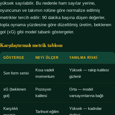
yüksek sayılabilir. Bu nedenle ham sayılar yerine,
oyuncunun ve takımın rolüne göre normalize edilmiş
metrikler tercih edilir: 90 dakika başına düşen değerler,
topla oynama yüzdesine göre düzeltilmiş üretim, beklenen
gol (xG) gibi model tabanlı göstergeler.
Karşılaştırmalı metrik tablosu
GÖSTERGE
NEYI ÖLÇER
YANILMA RISKI
Kısa vadeli
Yüksek — rakip kalitesi
Son form serisi
momentum
gizlenir
xG (beklenen
Pozisyon
Orta — model
gol)
kalitesi
varsayımlarına bağlı
Karşılıklı
Yüksek — kadrolar
Tarihsel eğilim