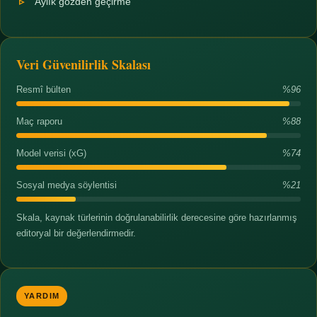
Aylık gözden geçirme
Veri Güvenilirlik Skalası
Resmî bülten
%96
Maç raporu
%88
Model verisi (xG)
%74
Sosyal medya söylentisi
%21
Skala, kaynak türlerinin doğrulanabilirlik derecesine göre hazırlanmış
editoryal bir değerlendirmedir.
YARDIM