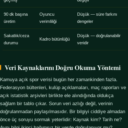
geçmiş
değişir
90 dk başına
Oyuncu
Düşük — süre farkını
üretim
verimliliği
dengeler
Sakatlık/ceza
Düşük — doğrulanabilir
Kadro bütünlüğü
durumu
veridir
Veri Kaynaklarını Doğru Okuma Yöntemi
Kamuya açık spor verisi bugün her zamankinden fazla.
Federasyon bültenleri, kulüp açıklamaları, maç raporları ve
açık istatistik arşivleri birlikte ele alındığında oldukça
sağlam bir tablo çıkar. Sorun veri azlığı değil, verinin
doğrulanmadan paylaşılmasıdır. Bir bilgiyi ciddiye almadan
önce üç soruyu sormak yeterlidir: Kaynak kim? Tarih ne?
Aynı bilgi ikinci bağımsız bir yerde doğrulanıyor mu?