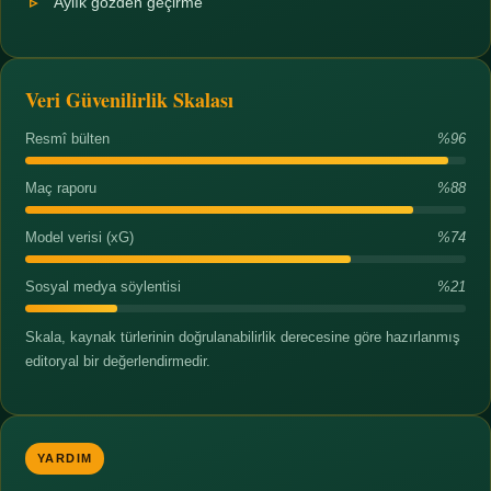
Aylık gözden geçirme
Veri Güvenilirlik Skalası
Resmî bülten
%96
Maç raporu
%88
Model verisi (xG)
%74
Sosyal medya söylentisi
%21
Skala, kaynak türlerinin doğrulanabilirlik derecesine göre hazırlanmış
editoryal bir değerlendirmedir.
YARDIM