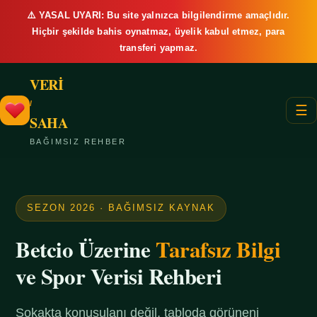
⚠️ YASAL UYARI: Bu site yalnızca bilgilendirme amaçlıdır.
Hiçbir şekilde bahis oynatmaz, üyelik kabul etmez, para
transferi yapmaz.
VERİ
/
☰
SAHA
BAĞIMSIZ REHBER
SEZON 2026 · BAĞIMSIZ KAYNAK
Betcio Üzerine
Tarafsız Bilgi
ve Spor Verisi Rehberi
Sokakta konuşulanı değil, tabloda görüneni