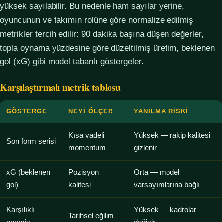
yüksek sayılabilir. Bu nedenle ham sayılar yerine,
oyuncunun ve takımın rolüne göre normalize edilmiş
metrikler tercih edilir: 90 dakika başına düşen değerler,
topla oynama yüzdesine göre düzeltilmiş üretim, beklenen
gol (xG) gibi model tabanlı göstergeler.
Karşılaştırmalı metrik tablosu
GÖSTERGE
NEYI ÖLÇER
YANILMA RISKI
Kısa vadeli
Yüksek — rakip kalitesi
Son form serisi
momentum
gizlenir
xG (beklenen
Pozisyon
Orta — model
gol)
kalitesi
varsayımlarına bağlı
Karşılıklı
Yüksek — kadrolar
Tarihsel eğilim