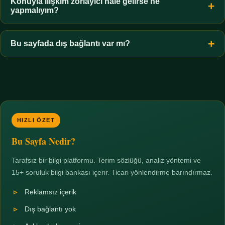
hiçbir koşulda uygun değildir. Sınır yasal olduğu kadar etik bir
Konuyla ilişkim zorlayıcı hale gelirse ne
yapmalıyım?
zorunluluktur.
Zaman sınırı koyun, harcadığınız süreyi ölçün ve gerekirse
profesyonel destek alın. Türkiye'de ücretsiz danışma hatları
Bu sayfada dış bağlantı var mı?
mevcuttur; yardım istemek güçlü bir adımdır.
Hayır. Tüm bağlantılar sayfa içi bölümlere yöneliktir; üçüncü
taraf ticari sayfalara hiçbir bağlantı verilmez.
HIZLI ÖZET
Bu Sayfa Nedir?
Tarafsız bir bilgi platformu. Terim sözlüğü, analiz yöntemi ve
15+ soruluk bilgi bankası içerir. Ticari yönlendirme barındırmaz.
Reklamsız içerik
Dış bağlantı yok