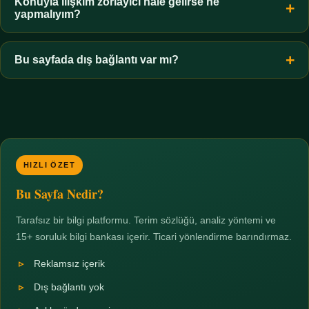
hiçbir koşulda uygun değildir. Sınır yasal olduğu kadar etik bir
Konuyla ilişkim zorlayıcı hale gelirse ne
yapmalıyım?
zorunluluktur.
Zaman sınırı koyun, harcadığınız süreyi ölçün ve gerekirse
profesyonel destek alın. Türkiye'de ücretsiz danışma hatları
Bu sayfada dış bağlantı var mı?
mevcuttur; yardım istemek güçlü bir adımdır.
Hayır. Tüm bağlantılar sayfa içi bölümlere yöneliktir; üçüncü
taraf ticari sayfalara hiçbir bağlantı verilmez.
HIZLI ÖZET
Bu Sayfa Nedir?
Tarafsız bir bilgi platformu. Terim sözlüğü, analiz yöntemi ve
15+ soruluk bilgi bankası içerir. Ticari yönlendirme barındırmaz.
Reklamsız içerik
Dış bağlantı yok