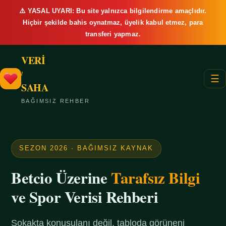
⚠️ YASAL UYARI: Bu site yalnızca bilgilendirme amaçlıdır.
Hiçbir şekilde bahis oynatmaz, üyelik kabul etmez, para
transferi yapmaz.
VERİ
/
☰
SAHA
BAĞIMSIZ REHBER
SEZON 2026 · BAĞIMSIZ KAYNAK
Betcio Üzerine
Tarafsız Bilgi
ve Spor Verisi Rehberi
Sokakta konuşulanı değil, tabloda görüneni