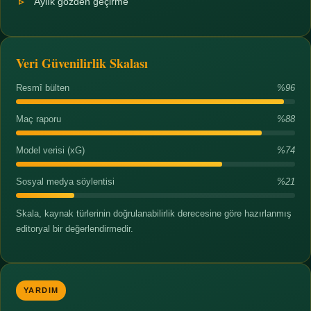
Aylık gözden geçirme
Veri Güvenilirlik Skalası
Resmî bülten
%96
Maç raporu
%88
Model verisi (xG)
%74
Sosyal medya söylentisi
%21
Skala, kaynak türlerinin doğrulanabilirlik derecesine göre hazırlanmış
editoryal bir değerlendirmedir.
YARDIM