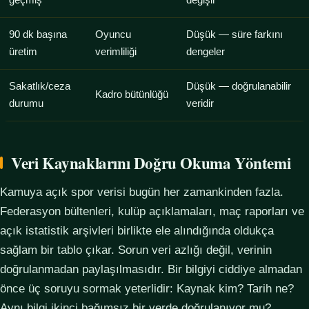
geçmiş
değişir
90 dk başına
Oyuncu
Düşük — süre farkını
üretim
verimliliği
dengeler
Sakatlık/ceza
Düşük — doğrulanabilir
Kadro bütünlüğü
durumu
veridir
Veri Kaynaklarını Doğru Okuma Yöntemi
Kamuya açık spor verisi bugün her zamankinden fazla.
Federasyon bültenleri, kulüp açıklamaları, maç raporları ve
açık istatistik arşivleri birlikte ele alındığında oldukça
sağlam bir tablo çıkar. Sorun veri azlığı değil, verinin
doğrulanmadan paylaşılmasıdır. Bir bilgiyi ciddiye almadan
önce üç soruyu sormak yeterlidir: Kaynak kim? Tarih ne?
Aynı bilgi ikinci bağımsız bir yerde doğrulanıyor mu?