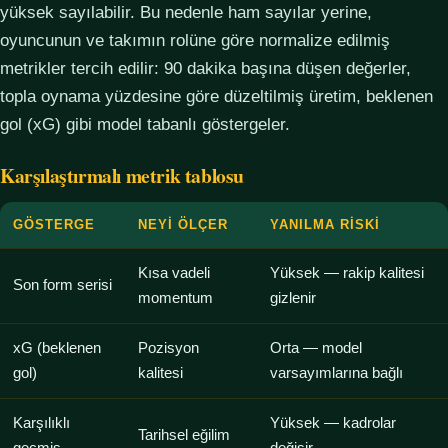
yüksek sayılabilir. Bu nedenle ham sayılar yerine,
oyuncunun ve takımın rolüne göre normalize edilmiş
metrikler tercih edilir: 90 dakika başına düşen değerler,
topla oynama yüzdesine göre düzeltilmiş üretim, beklenen
gol (xG) gibi model tabanlı göstergeler.
Karşılaştırmalı metrik tablosu
GÖSTERGE
NEYI ÖLÇER
YANILMA RISKI
Kısa vadeli
Yüksek — rakip kalitesi
Son form serisi
momentum
gizlenir
xG (beklenen
Pozisyon
Orta — model
gol)
kalitesi
varsayımlarına bağlı
Karşılıklı
Yüksek — kadrolar
Tarihsel eğilim